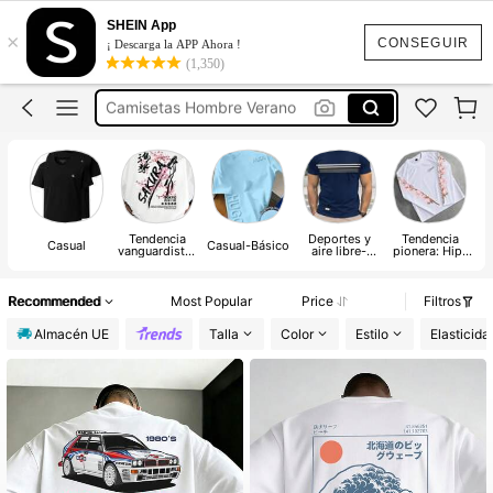
Camiseta Hombre
SHEIN App
×
Camisetas Hombre
CONSEGUIR
¡ Descarga la APP Ahora !
(1,350)
Camisetas Hombre Verano
Camisas Hombre Verano
Camiseta España Selección
Camiseta Hombre
Tendencia
Deportes y
Tendencia
Casual
Casual-Básico
vanguardista-
aire libre-
pionera: Hip-
ac
casual de calle
Deportes y
Hop Street
ocio
de
Recommended
Most Popular
Price
Filtros
Almacén UE
Talla
Color
Estilo
Elasticida