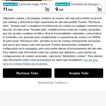
Camiseta negra 100% al
Camiseta de manga cort
Almacén UE
Almacén UE
godón Jack & Jones desde 1990, c
a con dibujos animados para uso di
11
9
,50€
,31€
on gráfico, estilo urbano hip-hop, tr
ario, de tela de algodón suave al ta
anspirable
cto, estilo preppy sencillo para la es
4-5 días hábiles
cuela.
Utilizamos cookies y tecnologías similares en nuestro sitio web para brindar el servicio
que solicitas y ofrecerte la mejor experiencia de sitio web posible. Puedes "Rechazar
todo", "Aceptar todo" o establecer tu preferencia de cookies en cualquier momento a tu
elección. Al seleccionar "Aceptar todo", estableceremos todas las cookies opcionales,
que nos ayudan a analizar el tráfico, ofrecer funcionalidades mejoradas y personalizar
el contenido y los anuncios para complementar tu experiencia de compra con SHEIN.
Al seleccionar "Rechazar todo", permites el uso de cookies estrictamente necesarias
que hacen que nuestro sitio web funcione. Puedes desactivarlas cambiando la
configuración de tu navegador, pero esto puede afectar el funcionamiento del sitio web.
Para obtener más información sobre las cookies que utilizamos y para ajustar tus
configuraciones de cookies opcionales, selecciona "Administrar cookies". Para obtener
más información sobre cómo procesamos los datos que recopilamos,
haz clic aquí
para ver nuestra Política de privacidad.
Rechazar Todo
Aceptar Todo
Administrar Cookies
COMPRAR AHORA
AÑADIR A LA BOLSA
Camiseta negra de gran
Almacén UE
tamaño con estampado de piel de s
#2 Más vendidos
en Absorbe el sudor Camisetas de hombre
Camisa de hombre cóm
Almacén UE
erpiente vertical y la palabra "Boss"
oda y suave con estampado de 199
3
4
en la espalda, estilo casual minimali
,86€
-3%
3,99€
,90€
1
sta de calle para hombre, de manga
4-5 días hábiles
4-5 días hábiles
corta.