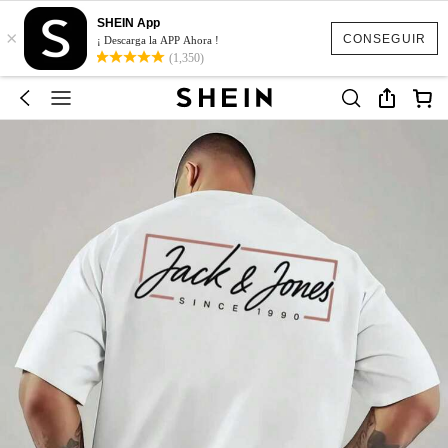
SHEIN App
×
CONSEGUIR
¡ Descarga la APP Ahora !
(1,350)