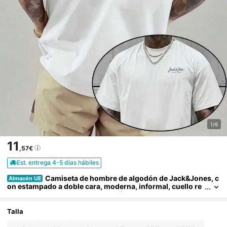
1/6
11
,57€
Est. entrega 4-5 días hábiles
Camiseta de hombre de algodón de Jack&Jones, c
Almacén UE
on estampado a doble cara, moderna, informal, cuello re
dondo, 220 g/m2, algodón puro (1 unidad).
Talla