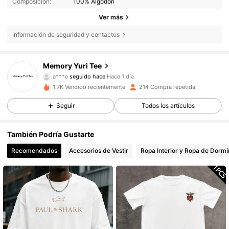
Composición:
100% Algodón
Ver más
Información de seguridad y contactos
Memory Yuri Tee
190 Seguidores
4,71
a***e
seguido hace
Hace 1 día
190 Seguidores
4,71
1.7K Vendido recientemente
214 Compra repetida
190 Seguidores
4,71
Seguir
Todos los artículos
190 Seguidores
4,71
También Podría Gustarte
190 Seguidores
4,71
Recomendados
Accesorios de Vestir
Ropa Interior y Ropa de Dormi
190 Seguidores
4,71
190 Seguidores
4,71
190 Seguidores
4,71
190 Seguidores
4,71
190 Seguidores
4,71