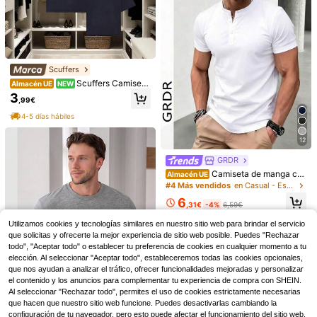
Scuffers
Scuffers Camiseta
Almacén UE
NEW
s de hombre
3
,99€
4-5 días hábiles
12
GRDR
Camiseta de manga cor
Almacén UE
ta con cuello Henley de unicolor cl
#4 Más vendidos
en Casual - Estilo minimalista Camisetas de hombre
ásico de moda de verano para hom
6
bres GRDR
13
,31€
-4%
6,59€
Daypath Camiseta de tir
Almacén UE
antes sin mangas para hombre de t
#3 Más vendidos
en Cifra Camisetas sin mangas para hombre
Camisa polo de punto c
Almacén UE
Utilizamos cookies y tecnologías similares en nuestro sitio web para brindar el servicio
alla estándar con estampado de tort
(500+)
on cuello de aviador acanalado, de
#3 Más vendidos
en Cómodo Polos para hombre
que solicitas y ofrecerte la mejor experiencia de sitio web posible. Puedes "Rechazar
uga marina "Ocean Calling", adecu
manga corta y ligera, para hombre,
5
ada para el verano, estilo de los año
todo", "Aceptar todo" o establecer tu preferencia de cookies en cualquier momento a tu
13
,14€
-51%
10,49€
de verano
,18€
s 2000, vacaciones
elección. Al seleccionar "Aceptar todo", estableceremos todas las cookies opcionales,
que nos ayudan a analizar el tráfico, ofrecer funcionalidades mejoradas y personalizar
el contenido y los anuncios para complementar tu experiencia de compra con SHEIN.
Al seleccionar "Rechazar todo", permites el uso de cookies estrictamente necesarias
que hacen que nuestro sitio web funcione. Puedes desactivarlas cambiando la
configuración de tu navegador, pero esto puede afectar el funcionamiento del sitio web.