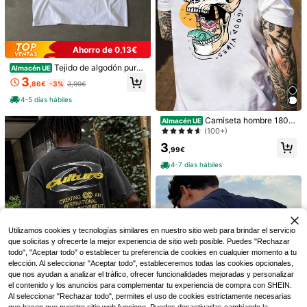
Ahorro de 0,13€
Tejido de algodón puro,
Almacén UE
ligero, suave y holgado, perfecto p
3
,86€
-3%
3,99€
ara relajarse en casa, viajes cortos
y un estilo urbano a la moda. Prese
4-5 días hábiles
nta un aire retro y urbano. Estrella r
oja de cinco puntas,
Camiseta hombre 180g
Almacén UE
100% algodón – estampado calave
(100+)
13
ra tropical, corte regular, cuello red
3
ondo, transpirable, ideal para veran
Camiseta sin mangas holgada de es
,99€
o y actividades al aire libre.
tilo relajado para hombre, color negr
10
12
4-7 días hábiles
,15€
o desgastado, con efecto lavado y
Manfinity Homme Cami
Almacén UE
corte ancho en los hombros, estilo v
sa casual de manga corta con un so
intage de calle de alta gama, prend
#3 Más vendidos
en Hombro estándar Camisas de hombre
lo botón y bolsillo para hombre, for
a llamativa de verano
(1000+)
mal
7
,40€
Utilizamos cookies y tecnologías similares en nuestro sitio web para brindar el servicio
que solicitas y ofrecerte la mejor experiencia de sitio web posible. Puedes "Rechazar
todo", "Aceptar todo" o establecer tu preferencia de cookies en cualquier momento a tu
elección. Al seleccionar "Aceptar todo", estableceremos todas las cookies opcionales,
que nos ayudan a analizar el tráfico, ofrecer funcionalidades mejoradas y personalizar
el contenido y los anuncios para complementar tu experiencia de compra con SHEIN.
Al seleccionar "Rechazar todo", permites el uso de cookies estrictamente necesarias