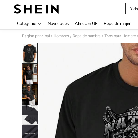
Bikin
Use up 
Categorías
Novedades
Almacén UE
Ropa de mujer
Página principal
Hombres
Ropa de hombre
Tops para Hombre
/
/
/
/