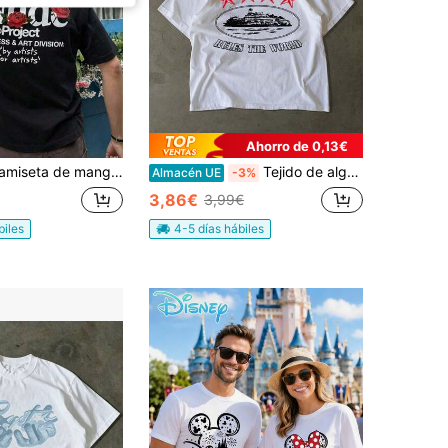
Ahorro de 0,13€
manga corta y cuello redondo con estampado de letras, informal y versátil para el día a día, ideal para el verano.
Tejido de algodón puro, ligero, suave y holgado, perfecto para relajarse en casa, viajes cortos y un estilo urbano a la moda. Presenta un aire retro y urbano. Estrella roja de cinco puntas,
Almacén UE
-3%
3,86€
3,99€
biles
4-5 días hábiles