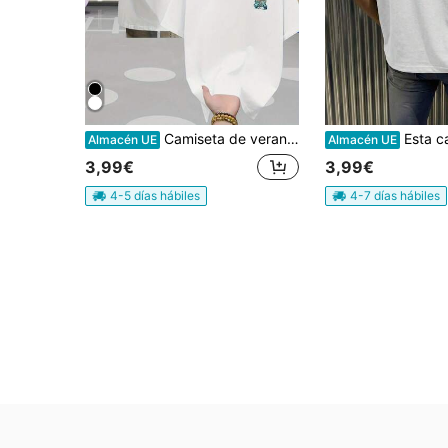
Camiseta de verano para hombre, diseño retro de motocicleta, estampado en la parte delantera y trasera, camiseta informal, camiseta de algodón de manga corta moderna y versátil, conjunto de verano para hombre.
Esta camisa de algodón de una sola pieza para hombre presenta un teji
Almacén UE
Almacén UE
3,99€
3,99€
4-5 días hábiles
4-7 días hábiles