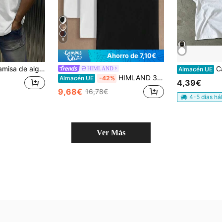
5
Ahorro de 7,10€
do suave, un estampado de calaveras y el logotipo de la marca Dellone, lo que la hace perfecta para un estilo urbano informal.
Camiseta estampada
HIMLAND
Almacén UE
HIMLAND 3 piezas/Paquete Camiseta sin mangas de punto de unicolor casual para hombres, camiseta de gimnasio lisa para verano, trabajo, vacaciones, regalos del Día del Padre, negro, blanco, casual, trabajo, fútbol
Almacén UE
-42%
4,39€
9,68€
16,78€
4-5 días há
Ver Más