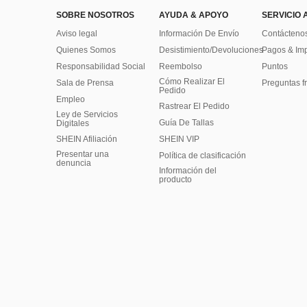
SOBRE NOSOTROS
AYUDA & APOYO
SERVICIO 
Aviso legal
Información De Envío
Contácteno
Quienes Somos
Desistimiento/Devoluciones
Pagos & Im
Responsabilidad Social
Reembolso
Puntos
Cómo Realizar El
Sala de Prensa
Preguntas f
Pedido
Empleo
Rastrear El Pedido
Ley de Servicios
Guía De Tallas
Digitales
SHEIN Afiliación
SHEIN VIP
Presentar una
Política de clasificación
denuncia
​Información del
producto