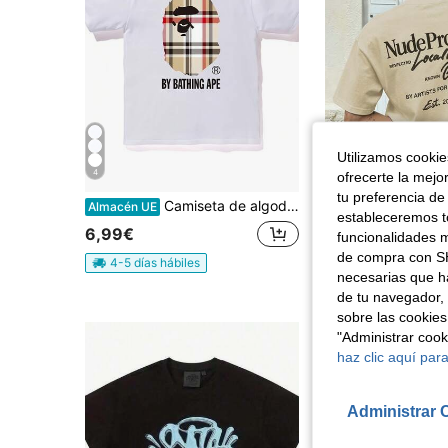
Utilizamos cookies
4
ofrecerte la mejo
tu preferencia de
Camiseta de algodón para hombre, conjunto casual de verano oversized, estampado de cabeza de mono, streetwear de manga corta
Almacén UE
estableceremos to
8,41€
8,48€
6,99€
funcionalidades m
de compra con SH
4-5 días hábiles
necesarias que h
de tu navegador, 
sobre las cookies
"Administrar coo
haz clic aquí para
Administrar 