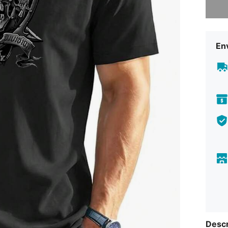
Env
Descr