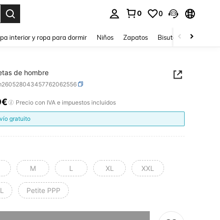
0
0
ar. Press Enter to select.
pa interior y ropa para dormir
Niños
Zapatos
Bisutería Y Accesorio
etas de hombre
m260528043457762062556
9€
ICE AND AVAILABILITY
Precio con IVA e impuestos incluidos
vío gratuito
M
L
XL
XXL
L
Petite PPP
imos, este producto está agotado.