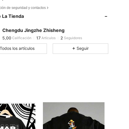
ción de seguridad y contactos
 La Tienda
5,00
17
2
Chengdu Jingzhe Zhisheng
5,00
17
2
Calificación
Artículos
Seguidores
Todos los artículos
Seguir