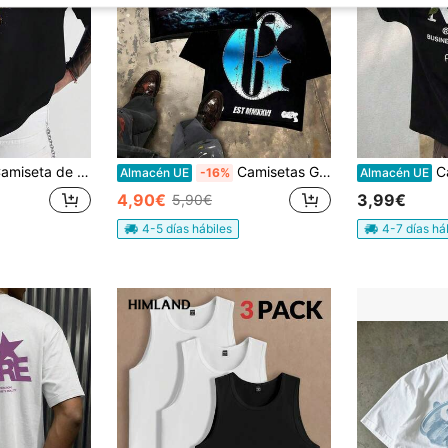
de 180 g, 100 % algodón, estampado de espada samurái y caracteres kanji japoneses "Destino", camiseta transpirable de manga corta con cuello redondo y cuello redondo, cort
Camisetas Gráficas Y2K para Hombre, Camiseta con Estampado de Doble Cara de OVNI y Alienígena, Marca Godspeed, Estilo Urbano Casual para Verano, Día del Padre, Graduación, Día de la Independencia, Para Hombres
Camiseta de 
Almacén UE
-16%
Almacén UE
4,90€
3,99€
5,90€
4-5 días hábiles
4-7 días há