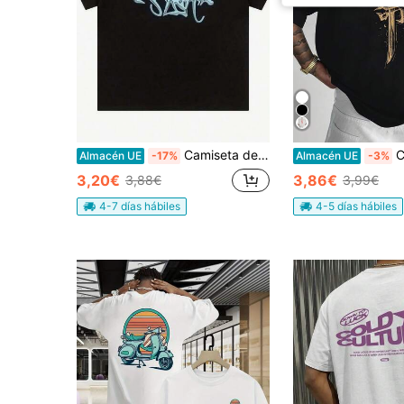
Camiseta de manga corta con estampado de graffiti azul turquesa, estilo streetwear hip hop casual unisex Y2K
Camiseta de hombre 
Almacén UE
-17%
Almacén UE
-3%
3,20€
3,86€
3,88€
3,99€
4-7 días hábiles
4-5 días hábiles