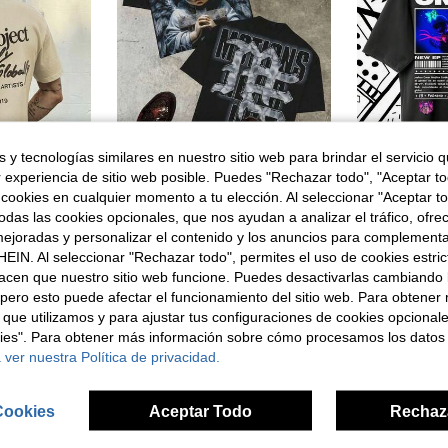
 y tecnologías similares en nuestro sitio web para brindar el servicio qu
6
r experiencia de sitio web posible. Puedes "Rechazar todo", "Aceptar t
 cookies en cualquier momento a tu elección. Al seleccionar "Aceptar to
INFLATION Camiseta de manga corta de cuello redondo con estampado de letras y números, de uso casual y versátil para uso diario
Novedades de verano 2026: Camiseta retro de algodón para hombre Godspeed 777 Born To Destroy, con diseño personalizado, estilo grunge estampado, ropa urbana, ropa cristiana, camiseta de talla grande, camiseta de Jesús, camiseta gráfica Y2K, camiseta, ropa cristiana, gótica. Diseño exclusivo para la Festa del Papa, exclusivo para el Día de la Independencia y la Declaración de Independencia, una camiseta de moda masculina para el verano.
Almacén UE
Almacén UE
-
das las cookies opcionales, que nos ayudan a analizar el tráfico, ofre
4,90€
9,00€
11,5
ejoradas y personalizar el contenido y los anuncios para complementa
EIN. Al seleccionar "Rechazar todo", permites el uso de cookies estri
4-7 días hábiles
4-7 días há
acen que nuestro sitio web funcione. Puedes desactivarlas cambiando 
pero esto puede afectar el funcionamiento del sitio web. Para obtener
 que utilizamos y para ajustar tus configuraciones de cookies opcional
kies". Para obtener más información sobre cómo procesamos los datos
 ver nuestra Política de privacidad.
Cookies
Aceptar Todo
Rechaz