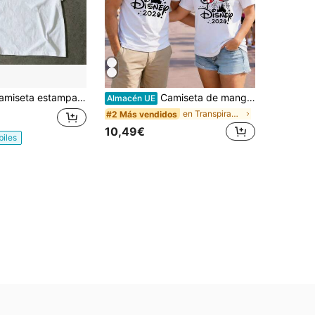
 de estilo hip-hop para hombre, camiseta gráfica vintage para hombre "NUNCA ES SUERTE, SIEMPRE ES DIOS" para deportes al aire libre. Conveniente para senderismo, pesca
Camiseta de manga corta Disney Mickey Minnie 2026 para parejas, camiseta de verano casual, estilo dibujos animados, look combinado, conjunto familiar
Almacén UE
en Transpirable Tops para hombre
#2 Más vendidos
10,49€
biles