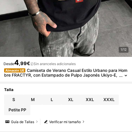
1/12
4
,99€
Desde
Sin aranceles adicionales
Camiseta de Verano Casual Estilo Urbano para Hom
Almacén UE
bre FRACTYR, con Estampado de Pulpo Japonés Ukiyo-E,
Corte Holgado, Cuello Redondo y Manga Corta - Ropa Diari
a Unisex para Hombre y Mujer
Talla
S
M
L
XL
XXL
XXXL
Petite PP
Guía de Tallas
Verificar mi tamaño