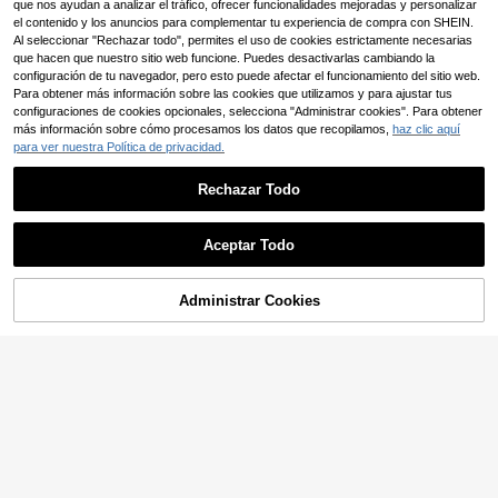
que nos ayudan a analizar el tráfico, ofrecer funcionalidades mejoradas y personalizar
el contenido y los anuncios para complementar tu experiencia de compra con SHEIN.
Al seleccionar "Rechazar todo", permites el uso de cookies estrictamente necesarias
que hacen que nuestro sitio web funcione. Puedes desactivarlas cambiando la
configuración de tu navegador, pero esto puede afectar el funcionamiento del sitio web.
Para obtener más información sobre las cookies que utilizamos y para ajustar tus
configuraciones de cookies opcionales, selecciona "Administrar cookies". Para obtener
más información sobre cómo procesamos los datos que recopilamos,
haz clic aquí
para ver nuestra Política de privacidad.
Rechazar Todo
Aceptar Todo
Camiseta vintage de ho
Almacén UE
3
mbre con logo de Heroes del Silenci
,96€
o DTF, ideal para festivales de rock
Administrar Cookies
COMPRAR AHORA
1 unidad Camiseta casu
AÑADIR A LA BOLSA
Almacén UE
y reuniones de fans, lavable a máqu
4-7 días hábiles
3
al de algodón 100%con estampado
ina, atuendo de verano para hombr
,99€
de corazón rojo y cereza, texto en l
e
a espalda, cuello redondo, negra, o
4-7 días hábiles
versize, manga corta para hombre, t
op de verano pa