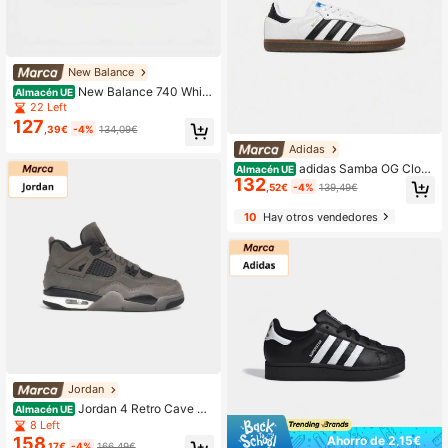
New Balance
New Balance 740 Whit
Almacén UE
e/Pink
22 Left
127
,39€
-4%
134,09€
Adidas
adidas Samba OG Cloud
Almacén UE
132
White Core Black
,52€
-4%
139,49€
10
Hay otros vendedores
Jordan
Jordan 4 Retro Cave St
Almacén UE
one (GS)
8 Left
Ahorro de 2,15€
158
,17€
-4%
166,49€