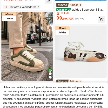
Adidas
2
Hay otros vendedores
adidas Superstar II Blac
Almacén UE
k White (GS)
14 Left
99
,59€
-2%
101,74€
Adidas
Leone
adidas Taekwondo Mei
Almacén UE
Utilizamos cookies y tecnologías similares en nuestro sitio web para brindar el servicio
ZAPATILLAS LEONE PA
101
Cow Print Aurora Coffee (Women's)
Almacén UE
,74€
-4%
107,09€
que solicitas y ofrecerte la mejor experiencia de sitio web posible. Puedes "Rechazar
RA HOMBRE 2012
4 Left
todo", "Aceptar todo" o establecer tu preferencia de cookies en cualquier momento a tu
42
,99€
elección. Al seleccionar "Aceptar todo", estableceremos todas las cookies opcionales,
que nos ayudan a analizar el tráfico, ofrecer funcionalidades mejoradas y personalizar
4-5 días hábiles
el contenido y los anuncios para complementar tu experiencia de compra con SHEIN.