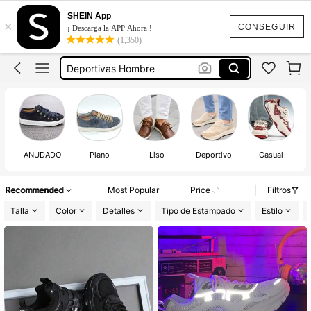
Zapatillas Hombre
SHEIN App
×
Zapatos De Hombre
CONSEGUIR
¡ Descarga la APP Ahora !
(1,350)
Deportivas Hombre
Tenis Hombre
Bambas Hombre
Zapatillas Hombre
ANUDADO
Plano
Liso
Deportivo
Casual
Recommended
Most Popular
Price
Filtros
Talla
Color
Detalles
Tipo de Estampado
Estilo