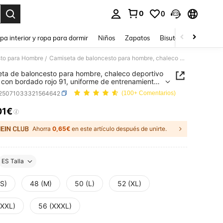
0
0
ar. Press Enter to select.
pa interior y ropa para dormir
Niños
Zapatos
Bisutería Y Accesorio
sto para Hombre
Camiseta de baloncesto para hombre, chaleco deportivo casual con bordado rojo 91, uniforme de entrenamiento sin mangas de cuello redondo
/
ta de baloncesto para hombre, chaleco deportivo
 con bordado rojo 91, uniforme de entrenamiento
ngas de cuello redondo
t25071033321564642
(100+ Comentarios)
01€
ICE AND AVAILABILITY
Ahorra
0,65€
en este artículo después de unirte.
ES Talla
(S)
48 (M)
50 (L)
52 (XL)
(XXL)
56 (XXXL)