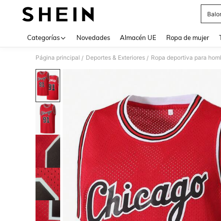
Balo
Use up 
Categorías
Novedades
Almacén UE
Ropa de mujer
Página principal
Deportes & Exteriores
Ropa deportiva para hom
/
/