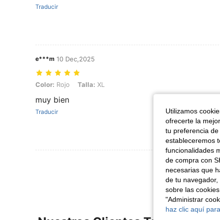
Traducir
e***m
10 Dec,2025
Color: Rojo, Talla: XL
Color:
Rojo
Talla:
XL
muy bien
Utilizamos cookies
Traducir
ofrecerte la mejo
tu preferencia de
estableceremos to
funcionalidades m
de compra con SH
Ver Más Re
necesarias que h
de tu navegador, 
sobre las cookies
"Administrar coo
haz clic aquí para