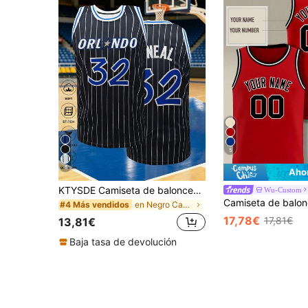
5
4
Aho
KTYSDE Camiseta de baloncesto retro negra con rayas #32 para hombres, camiseta de tirantes de corte holgado con cuello redondo con estampado y bordado, adecuada para baloncesto, deportes, running, ropa urbana, unisex para primavera
Wu-Custom
en Negro Camisetas de baloncesto para hombre
#4 Más vendidos
17,78€
17,81€
13,81€
Baja tasa de devolución