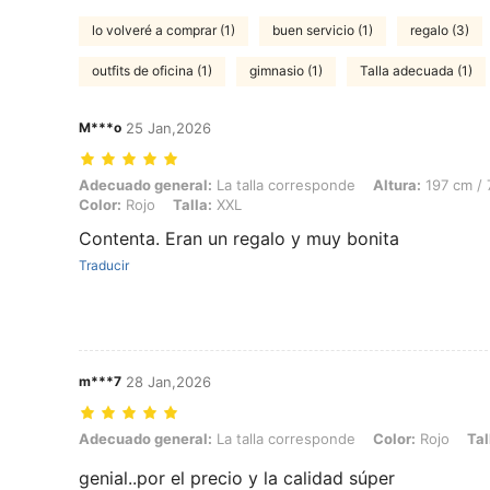
lo volveré a comprar (1)
buen servicio (1)
regalo (3)
outfits de oficina (1)
gimnasio (1)
Talla adecuada (1)
M***o
25 Jan,2026
Adecuado general: La talla corresponde, Altura: 197 cm / 78 in, Peso:
Adecuado general:
La talla corresponde
Altura:
197 cm / 
Color:
Rojo
Talla:
XXL
Contenta. Eran un regalo y muy bonita
Traducir
m***7
28 Jan,2026
Adecuado general: La talla corresponde, Color: Rojo, Talla: M
Adecuado general:
La talla corresponde
Color:
Rojo
Tal
genial..por el precio y la calidad súper