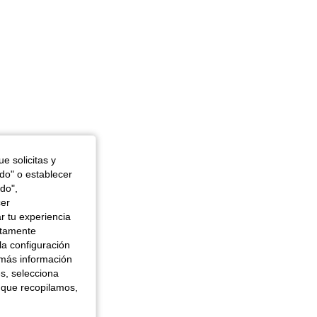
e solicitas y
odo" o establecer
do",
cer
r tu experiencia
ctamente
la configuración
 más información
es, selecciona
 que recopilamos,