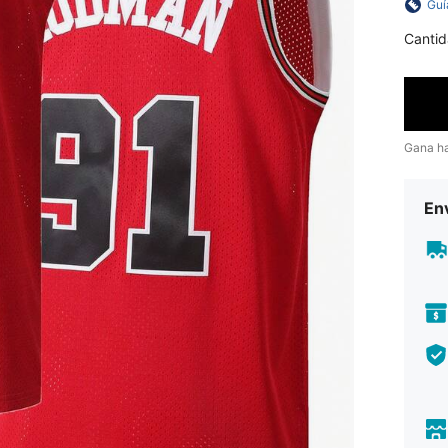
Guí
Cantid
Gana h
Env