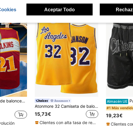
ron
Cookies
Aceptar Todo
Rechaz
KTYSDE Camiseta de baloncesto retro roja número 21 para hombres, camiseta de tirantes holgada con cuello redondo y bordado de Atlanta, adecuada para baloncesto, deportes, correr, entrenamiento, moda callejera, unisex para primavera
Pantalones co
Atonmore
Almacén UE
Atonmore 32 Camiseta de baloncesto bordada amarilla, top deportivo informal sin mangas para hombres
#1 Más vendid
15,73€
19,23€
Clientes con alta tasa de repetición
volución