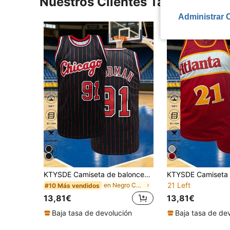
Nuestros Clientes También Vie
Administrar 
KTYSDE Camiseta de baloncesto retro a rayas negras y rojas para hombre #91, con bordado de letras y números de Chicago, corte holgado sin mangas de cuello redondo, adecuada para baloncesto, deportes, running, streetwear, unisex primavera
21 Left
en Negro Camisetas de baloncesto para hombre
#10 Más vendidos
13,81€
13,81€
Baja tasa de devolución
Baja tasa de de