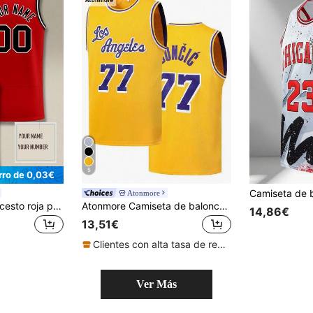
5
rro de 0,03€
Atonmore
Camiseta de baloncesto roja para hombre con nombre y número impresos, cuello redondo, camiseta de baloncesto sin mangas personalizada, regalo de cumpleaños, deportes
Atonmore Camiseta de baloncesto para hombre 77 amarilla con bordado y costuras, camiseta de tirantes deportiva sin mangas, primavera
14,86€
13,51€
Clientes con alta tasa de repetición
Ver Más