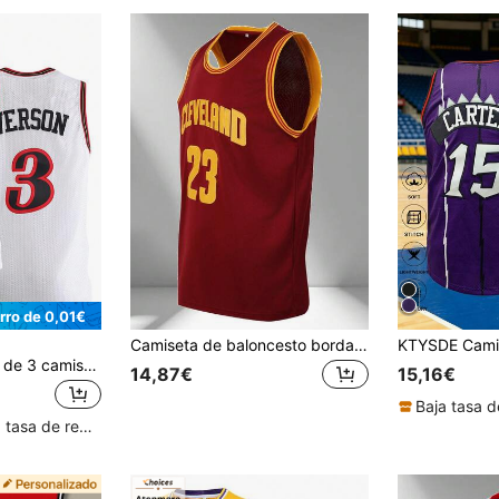
rro de 0,01€
Camiseta de baloncesto bordada para hombres, camiseta sin mangas de cuello en V roja, top deportivo casual para fiesta
Atonmore paquete de 3 camisetas de baloncesto para hombres, blancas, con bordado y costuras, chaleco de baloncesto sin mangas, parte superior deportiva de primavera
14,87€
15,16€
Baja tasa d
Clientes con alta tasa de repetición