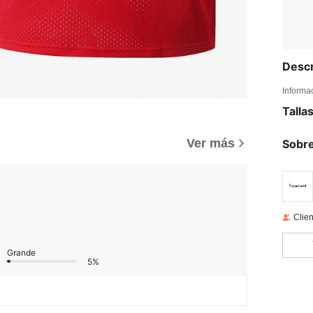
Descr
Informa
Talla
Ver más
Sobre
Clien
Grande
5%