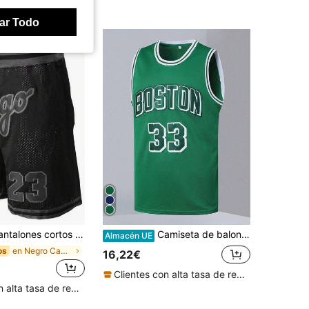
ar Todo
rtos de baloncesto para con bordado del número 23, bolsillos con cremallera, pantalones cortos deportivos casuales de primavera
Camiseta de baloncesto para hombre, #33, verde, camiseta deportiva bordada de primavera
Almacén UE
en Negro Camisetas de baloncesto para hombre
os
16,22€
Clientes con alta tasa de repetición
Clientes con alta tasa de repetición