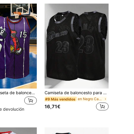
KTYSDE Camiseta de baloncesto retro para hombre n.º 15, con estampado de dinosaurio de dibujos animados + cuello redondo sin mangas holgado con bordado, adecuado para baloncesto, deportes, running, streetwear, primavera
Camiseta de baloncesto para hombre con bordado del número 23, camiseta casual sin mangas de cuello en V color negro, para fiestas y deportes, primavera
en Negro Camisetas de baloncesto para hombre
#9 Más vendidos
16,71€
e devolución