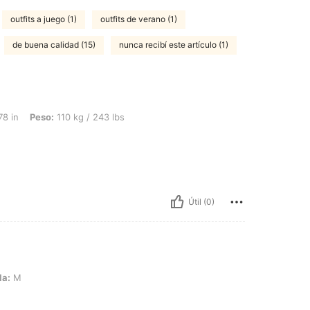
outfits a juego (1)
outfits de verano (1)
de buena calidad (15)
nunca recibí este artículo (1)
 110 kg / 243 lbs, Color: Rojo, Talla: XXL
78 in
Peso:
110 kg / 243 lbs
Útil (0)
la:
M