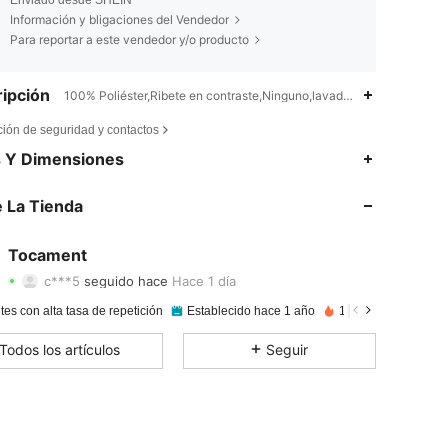
Información y bligaciones del Vendedor
Para reportar a este vendedor y/o producto
ipción
100% Poliéster,Ribete en contraste,Ninguno,lavadora o limpieza en s
ción de seguridad y contactos
4,89
61
10K
s Y Dimensiones
4,89
61
10K
 La Tienda
4,89
61
10K
Tocament
c***5
seguido hace
Hace 1 día
4,89
61
10K
Calificación
Artículos
Seguidores
tes con alta tasa de repetición
Establecido hace 1 año
17K+ Vendido reci
4,89
61
10K
Todos los artículos
Seguir
4,89
61
10K
4,89
61
10K