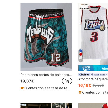
4
Aho
Pantalones cortos de baloncesto para hombres, No.12, pantalones cortos deportivos casuales con bolsillo con cremallera y bordado verde
Atonmore
19,37€
16,19€
16,20€
Clientes con alta tasa de repetición