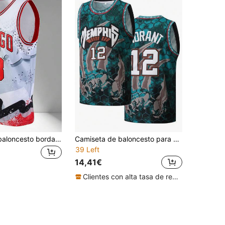
Camiseta de baloncesto bordada para hombres, camiseta sin mangas de cuello en V gris, top deportivo casual para fiesta
Camiseta de baloncesto para hombre #12 con bordado verde, top deportivo de tirantes para primavera
39 Left
14,41€
Clientes con alta tasa de repetición