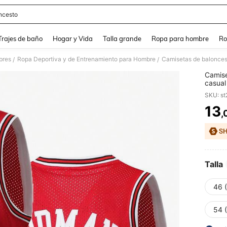
ncesto
and down arrow keys to navigate search Búsqueda Reciente and Buscar y Encontr
Trajes de baño
Hogar y Vida
Talla grande
Ropa para hombre
Ro
bres
Ropa Deportiva y de Entrenamiento para Hombre
Camisetas de balonce
/
/
Camise
casual
sin ma
SKU: s
13
,
PR
Talla
46 
54 