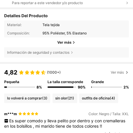
Para reportar a este vendedor y/o producto
Detalles Del Producto
Material:
Tela tejida
Composición:
95% Poliéster, 5% Elastano
Ver más
Información de seguridad y contactos
4,82
(1000+)
Ver más
Pequeña
La talla corresponde
Grande
8%
90%
2%
lo volveré a comprar
(3)
sin olor
(21)
outfits de oficina
(4)
m***m
Color: Negro / Talla: XXL
Es
super
comodo
y
lleva
pelito
por
dentro
y
con
cremalleras
en
los
bolsillos
,
mi
marido
tiene
de
todos
colores
!!