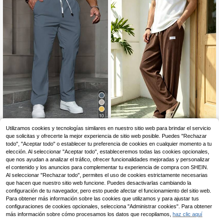
ado para fitness de verano, entrena
miento, correr, pantalones largos de
baloncesto para hombre
10
Utilizamos cookies y tecnologías similares en nuestro sitio web para brindar el servicio
Manfinity Roughcore Pa
Almacén UE
ntalones casuales de unicolor y sen
que solicitas y ofrecerte la mejor experiencia de sitio web posible. Puedes "Rechazar
Pantalones de pana estilo japo
15
NEW
,95€
cillos para hombres, pantalones con
nés casual para hombres, negro y b
todo", "Aceptar todo" o establecer tu preferencia de cookies en cualquier momento a tu
17
cordón para hombres, pantalones d
,25€
eige, con cordón, logotipo pequeño,
elección. Al seleccionar "Aceptar todo", estableceremos todas las cookies opcionales,
e chándal de pierna recta para hom
pierna recta holgada
que nos ayudan a analizar el tráfico, ofrecer funcionalidades mejoradas y personalizar
bres, pantalones de chándal grises
el contenido y los anuncios para complementar tu experiencia de compra con SHEIN.
de pierna recta para hombres, pant
Al seleccionar "Rechazar todo", permites el uso de cookies estrictamente necesarias
alones de chándal para hombres, p
que hacen que nuestro sitio web funcione. Puedes desactivarlas cambiando la
ara otoño
configuración de tu navegador, pero esto puede afectar el funcionamiento del sitio web.
Para obtener más información sobre las cookies que utilizamos y para ajustar tus
configuraciones de cookies opcionales, selecciona "Administrar cookies". Para obtener
más información sobre cómo procesamos los datos que recopilamos,
haz clic aquí