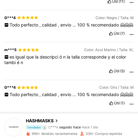
Útil
(11)
G***4
Color: Negro / Talla: M
Todo
perfecto
,
calidad
,
envio
...
100
%
recomendado
🤗🤗🤗
Útil
(7)
m***5
Color: Azul Marino / Talla: XL
es
igual
que
la
descripci
ó
n
la
talla
corresponde
y
el
color
tambi
é
n
Útil
(5)
G***4
Color: Gris / Talla: M
Todo
perfecto
,
calidad
,
envio
...
100
%
recomendado
🤗🤗🤗
Útil
(1)
5.2K Seguidores
4,88
HASHMASKS
C***k
seguido hace
Hace 1 día
Vendedor
C***k
está navegando
99K+ Vendido recientemente
33K+ Compra repetida
5.2K Seguidores
4,88