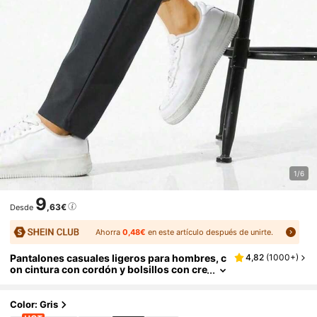
1/6
9
,63€
Desde
Ahorra
0,48€
en este artículo después de unirte.
Pantalones casuales ligeros para hombres, c
4,82
(
1000+
)
on cintura con cordón y bolsillos con cre
mallera laterales, adecuados para la ofici
na y el uso diario
Color: Gris