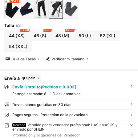
Talla
ES
11 left
5 left
16 left
44
(XS)
46
(S)
48
(M)
50
(L)
52
(XL)
54
(XXL)
Guía de Tallas
Verificar mi tamaño
Envío a
Spain
Envío Gratuito(Pedidos ≥ 9,00€)
Entrega estimada:
8-11 Días Laborables
Devoluciones gratuitas en 30 días
Pagos seguros · Protección de la privacidad
Vendido por el vendedor profesional: HASHMASKS y
Mercado
enviado por SHEIN
Información y bligaciones del Vendedor