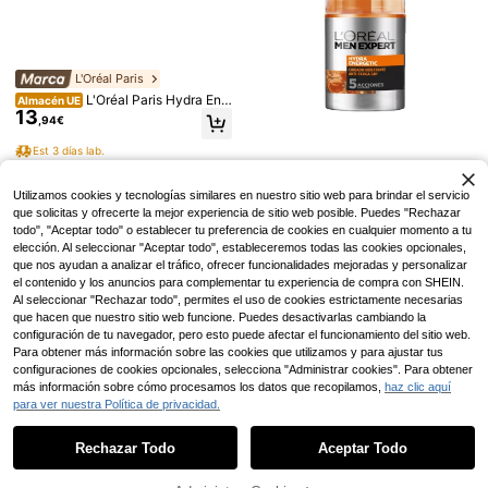
1/2 piezas Removedor de arena de
L'Oréal Paris
3
playa, artículo esencial de vacacio
,28€
nes para familias, perfecto para viaj
L'Oréal Paris Hydra Ene
Almacén UE
Slow Sunday
es a la playa y viajes, divertido y pr
13
rgetic Gel Ultra Hidratante - L'Oréal
,94€
áctico, adecuado para actividades
Paris Hidratantes y Nutritivas Hom
Parche invisible XL SlowSunday pa
de playa, deportes acuáticos, ocasi
bre - 50 ML
ra manchas, para áreas de mancha
(1000+)
Est 3 días lab.
ones de playa, suministros de océa
s grandes, grupos de manchas, parc
4
,18€
no y playa, incluye guantes de bañ
he talla grande grande, mejor cober
o, guantes de doble cara para spa,
tura, para rostro y Body, ultra fino, i
Utilizamos cookies y tecnologías similares en nuestro sitio web para brindar el servicio
masaje y exfoliación corporal, ideal
mpermeable y transpirable para uso
que solicitas y ofrecerte la mejor experiencia de sitio web posible. Puedes "Rechazar
L'Oréal Paris
para la limpieza diaria y la higiene
diario, ideal para fiestas, adecuado
todo", "Aceptar todo" o establecer tu preferencia de cookies en cualquier momento a tu
para el verano
L'Oréal Paris Hydra Ene
Almacén UE
elección. Al seleccionar "Aceptar todo", estableceremos todas las cookies opcionales,
14
rgetic Crema Hidratante Antifatiga
,22€
que nos ayudan a analizar el tráfico, ofrecer funcionalidades mejoradas y personalizar
24h - L'Oréal Paris Hidratantes y N
el contenido y los anuncios para complementar tu experiencia de compra con SHEIN.
utritivas Hombre - 50 ML
Est 3 días lab.
Al seleccionar "Rechazar todo", permites el uso de cookies estrictamente necesarias
que hacen que nuestro sitio web funcione. Puedes desactivarlas cambiando la
configuración de tu navegador, pero esto puede afectar el funcionamiento del sitio web.
Para obtener más información sobre las cookies que utilizamos y para ajustar tus
configuraciones de cookies opcionales, selecciona "Administrar cookies". Para obtener
más información sobre cómo procesamos los datos que recopilamos,
haz clic aquí
para ver nuestra Política de privacidad.
Mostrar artículos similares con stock
Ver todo
Crema facial antienvejecimiento co
Ahorro de 0,06€
n colágeno para hombres MELAO 5
11 Left
0g/1.76oz, con retinol y niacinamid
Rechazar Todo
Aceptar Todo
8
Lo sentimos, este producto está agotado.
Perfumes Árabes
Axe
,67€
a, hidratante facial para hombres, r
Fragrance World Liquid
RRP: 25,06€
Almacén UE
educe arrugas, reafirma la piel, ilum
Axe Dark Temptation Ge
Almacén UE
Brun 100 ml - Masculino French av