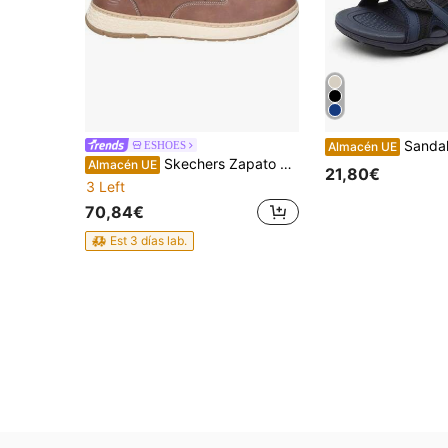
Sandalias depo
ESHOES
Almacén UE
Skechers Zapato Waterproof Relaxed Fit Garlan Pryor para Hombre – Zapatos Cómodos Marrones con Cordones – Air Cooled Memory Foam – Relaxed Fit – Waterproof – Modelo 205234-BRN - ✅ Entrega 24/72h a España (península)
Almacén UE
21,80€
3 Left
70,84€
Est 3 días lab.