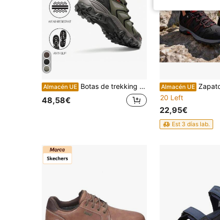
Botas de trekking para hombre
Zapatos de montañismo para hombres
Almacén UE
Almacén UE
20 Left
48,58€
22,95€
Est 3 días lab.