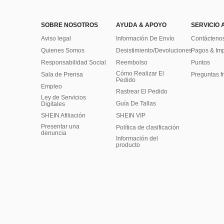
SOBRE NOSOTROS
AYUDA & APOYO
SERVICIO 
Aviso legal
Información De Envío
Contácteno
Quienes Somos
Desistimiento/Devoluciones
Pagos & Im
Responsabilidad Social
Reembolso
Puntos
Cómo Realizar El
Sala de Prensa
Preguntas f
Pedido
Empleo
Rastrear El Pedido
Ley de Servicios
Guía De Tallas
Digitales
SHEIN Afiliación
SHEIN VIP
Presentar una
Política de clasificación
denuncia
​Información del
producto