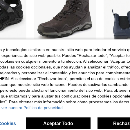
 y tecnologías similares en nuestro sitio web para brindar el servicio qu
r experiencia de sitio web posible. Puedes "Rechazar todo", "Aceptar t
rtivas Sdsa228m para hombre
Botas de escalada para hombres
Cal
 cookies en cualquier momento a tu elección. Al seleccionar "Aceptar to
Almacén UE
Almacén UE
das las cookies opcionales, que nos ayudan a analizar el tráfico, ofre
47,26€
25,37€
ejoradas y personalizar el contenido y los anuncios para complementa
EIN. Al seleccionar "Rechazar todo", permites el uso de cookies estri
acen que nuestro sitio web funcione. Puedes desactivarlas cambiando 
pero esto puede afectar el funcionamiento del sitio web. Para obtener
 que utilizamos y para ajustar tus configuraciones de cookies opcional
kies". Para obtener más información sobre cómo procesamos los datos
 ver nuestra Política de privacidad.
Cookies
Aceptar Todo
Rechaz