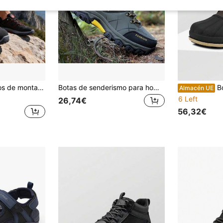
 ,zapatos de escalada ,zapatos casuales tenis para uso diario
Botas de senderismo para hombre, zapatos deportivos de montaña para hombre, botas de senderismo, camping, escalada a campo traviesa con suela gruesa, botas de senderismo
Bo
Almacén UE
6 Left
26,74€
56,32€