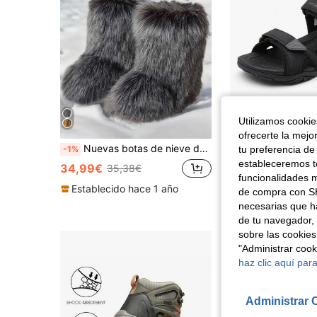
Utilizamos cookies
ofrecerte la mejo
Nuevas botas de nieve de tobillo de moda casual y cálidas, antideslizantes, para hombres, mujeres, parejas, invierno, botas de piel
Sandalias depo
tu preferencia de
-1%
Almacén UE
estableceremos to
34,99€
22,45€
35,38€
funcionalidades m
Establecido hace 1 año
de compra con SH
necesarias que h
de tu navegador, 
sobre las cookies
"Administrar coo
haz clic aquí para
Administrar 