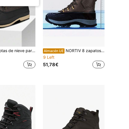
tas de nieve para hombre
NORTIV 8 zapatos de invierno para hombre, botas de invierno con forro cálido, botas de nieve antideslizantes impermeables, botas de invierno para exteriores, zapatos de senderismo
Almacén UE
9 Left
51,78€