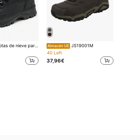
tas de nieve para hombres
JS19001M
Almacén UE
40 Left
37,96€