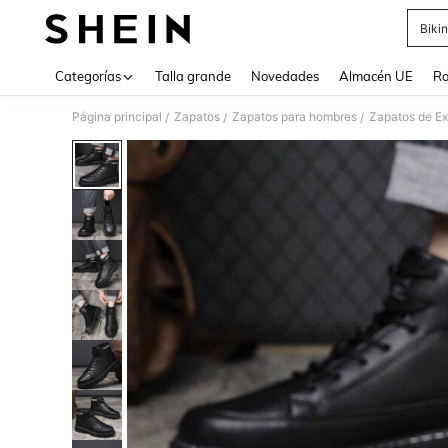
Bikin
Use up 
Categorías
Talla grande
Novedades
Almacén UE
Ro
Página principal
Zapatos
Zapatos para hombres
Zapatos de Ex
/
/
/