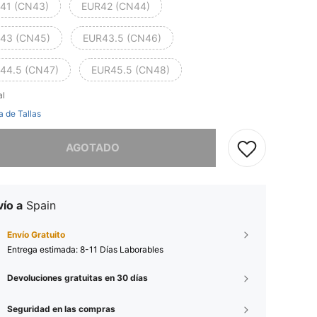
41 (CN43)
EUR42 (CN44)
43 (CN45)
EUR43.5 (CN46)
44.5 (CN47)
EUR45.5 (CN48)
al
a de Tallas
imos, este producto está agotado.
AGOTADO
ío a
Spain
Envío Gratuito
Entrega estimada:
8-11 Días Laborables
Devoluciones gratuitas en 30 días
Seguridad en las compras