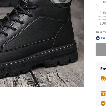
EUR
EUR
EUR
Talla re
Guí
Lo sent
Env