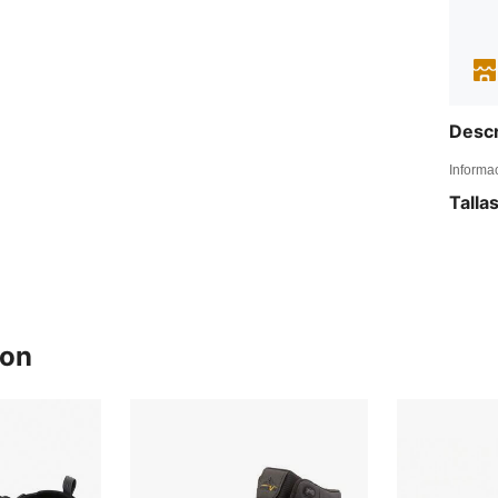
Descr
Informa
Talla
ron