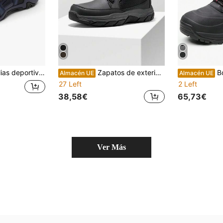
rtivas Sdsa228m para hombre
Zapatos de exterior para hombre, botas de trekking, botas de senderismo, montañismo, escalada, botas de senderismo, zapatos de senderismo
Bo
Almacén UE
Almacén UE
27 Left
2 Left
38,58€
65,73€
Ver Más