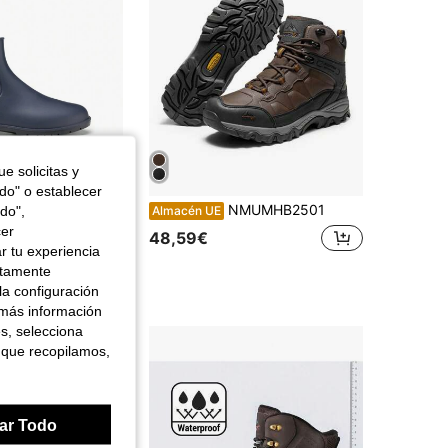
e solicitas y
odo" o establecer
zado de lluvia para hombre
NMUMHB2501
do",
Almacén UE
cer
48,59€
r tu experiencia
ctamente
la configuración
 más información
es, selecciona
 que recopilamos,
ar Todo