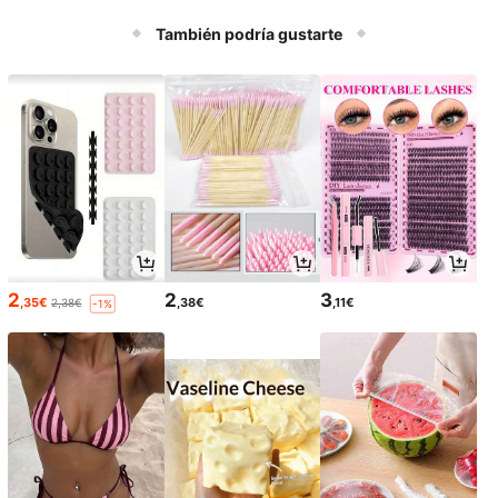
También podría gustarte
2
2
3
,35€
,38€
,11€
2,38€
-1%