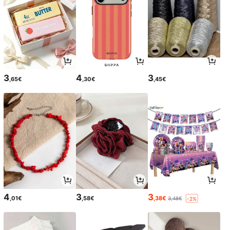
3
4
3
,65€
,30€
,45€
4
3
3
,01€
,58€
,38€
3,48€
-2%