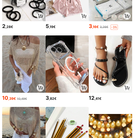
2
5
3
,28€
,19€
,16€
3,26€
-3%
10
3
12
,39€
,82€
,41€
10,49€