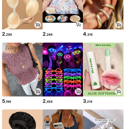
2
2
4
,28€
,26€
,31€
5
2
3
,19€
,45€
,21€