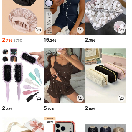
2
15
2
,73€
,24€
,38€
2,75€
2
5
2
,28€
,97€
,98€