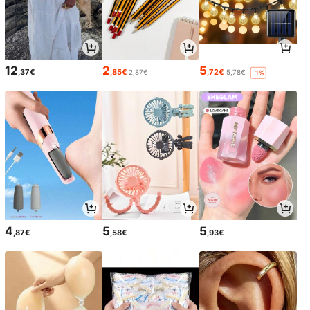
12
2
5
,37€
,85€
,72€
2,87€
5,78€
-1%
4
5
5
,87€
,58€
,93€