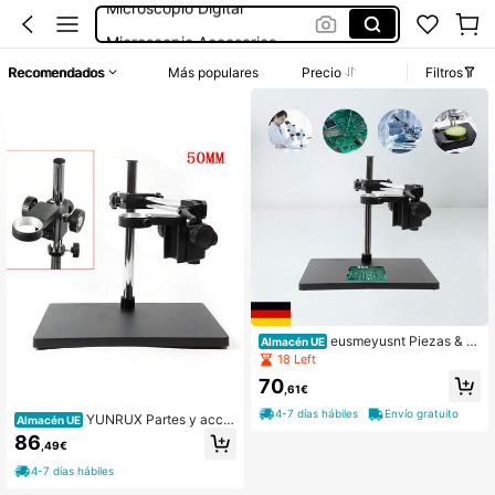
Microscopio Accesorios
Bikinis Mujer
Recomendados
Más populares
Precio
Filtros
Bañadores De Mujer
Laboratorio Química
eusmeyusnt Piezas & a
Almacén UE
ccesorios para microscopios
18 Left
70
,61€
4-7 días hábiles
Envío gratuito
YUNRUX Partes y acce
Almacén UE
sorios de microscopio
86
,49€
4-7 días hábiles