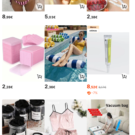
8
5
2
,99€
,03€
,38€
2
2
8
,28€
,36€
,52€
9,17€
-7%