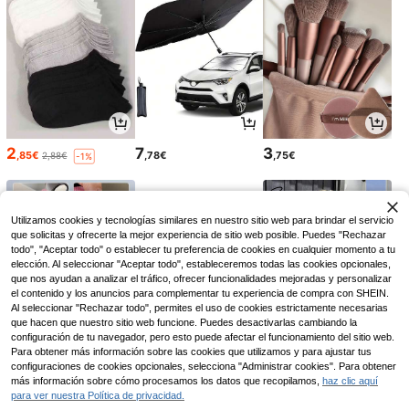
2
7
3
,85€
,78€
,75€
2,88€
-1%
Utilizamos cookies y tecnologías similares en nuestro sitio web para brindar el servicio
que solicitas y ofrecerte la mejor experiencia de sitio web posible. Puedes "Rechazar
todo", "Aceptar todo" o establecer tu preferencia de cookies en cualquier momento a tu
elección. Al seleccionar "Aceptar todo", estableceremos todas las cookies opcionales,
que nos ayudan a analizar el tráfico, ofrecer funcionalidades mejoradas y personalizar
el contenido y los anuncios para complementar tu experiencia de compra con SHEIN.
Al seleccionar "Rechazar todo", permites el uso de cookies estrictamente necesarias
que hacen que nuestro sitio web funcione. Puedes desactivarlas cambiando la
configuración de tu navegador, pero esto puede afectar el funcionamiento del sitio web.
Para obtener más información sobre las cookies que utilizamos y para ajustar tus
2
2
7
configuraciones de cookies opcionales, selecciona "Administrar cookies". Para obtener
,38€
,55€
,69€
más información sobre cómo procesamos los datos que recopilamos,
haz clic aquí
para ver nuestra Política de privacidad.
1