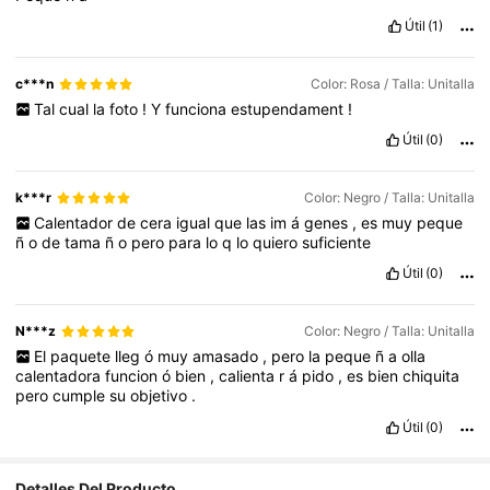
Útil
(1)
c***n
Color: Rosa / Talla: Unitalla
Tal
cual
la
foto
!
Y
funciona
estupendament
!
Útil
(0)
k***r
Color: Negro / Talla: Unitalla
Calentador
de
cera
igual
que
las
im
á
genes
,
es
muy
peque
ñ
o
de
tama
ñ
o
pero
para
lo
q
lo
quiero
suficiente
Útil
(0)
N***z
Color: Negro / Talla: Unitalla
El
paquete
lleg
ó
muy
amasado
,
pero
la
peque
ñ
a
olla
calentadora
funcion
ó
bien
,
calienta
r
á
pido
,
es
bien
chiquita
pero
cumple
su
objetivo
.
Útil
(0)
Detalles Del Producto