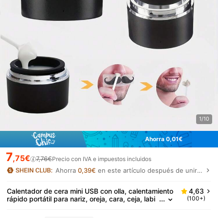
1/10
Ahorra 0,01€
7
,75€
7,76€
Precio con IVA e impuestos incluidos
Ahorra
0,39€
en este artículo después de unirte.
Calentador de cera mini USB con olla, calentamiento
4,63
rápido portátil para nariz, oreja, cara, ceja, labi
(100+)
o, bikini y axilas, fácil de limpiar, calentador de
cera para el hogar y viajes