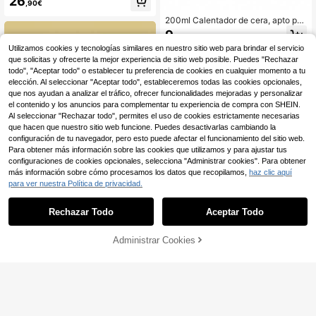
26
,90€
ara Mujeres, Depiladora Impermeab
le de Body Completo con Base de A
200ml Calentador de cera, apto par
lmacenamiento
a manos, pies y tratamientos corpor
9
,28€
ales de spa, incluye olla de cera, bo
Utilizamos cookies y tecnologías similares en nuestro sitio web para brindar el servicio
litas de cera y palitos de madera
que solicitas y ofrecerte la mejor experiencia de sitio web posible. Puedes "Rechazar
todo", "Aceptar todo" o establecer tu preferencia de cookies en cualquier momento a tu
elección. Al seleccionar "Aceptar todo", estableceremos todas las cookies opcionales,
que nos ayudan a analizar el tráfico, ofrecer funcionalidades mejoradas y personalizar
el contenido y los anuncios para complementar tu experiencia de compra con SHEIN.
Al seleccionar "Rechazar todo", permites el uso de cookies estrictamente necesarias
que hacen que nuestro sitio web funcione. Puedes desactivarlas cambiando la
configuración de tu navegador, pero esto puede afectar el funcionamiento del sitio web.
Para obtener más información sobre las cookies que utilizamos y para ajustar tus
configuraciones de cookies opcionales, selecciona "Administrar cookies". Para obtener
Ahorro de 0,01€
más información sobre cómo procesamos los datos que recopilamos,
haz clic aquí
WAXKISS Mini calentador de cera p
para ver nuestra Política de privacidad.
ara nariz y oído - Individual/Set, inc
27 Left
luye 50g de bolitas de cera dura y t
12
Rechazar Todo
Aceptar Todo
oallitas limpiadoras después de la d
,20€
12,21€
Recortadora de Bikini Eléctrica para
epilación, herramienta de depilació
Mujeres, Recargable 2 en 1 Elimina
#1 Más vendidos
en Gorro de ducha Afeitadoras eléctricas para muje
n portátil unisex, apta para el hogar
ción de Vello Corporal & Facial, Rec
Administrar Cookies
AÑADIR A LA BOLSA
y viajes
11
ortadora Impermeable para Uso en
,31€
Seco & Húmedo para Mujeres Reca
rgable 2-en-1 Recortadora de Bikini
para Mujeres, Eliminador de Vello F
acial & Corporal Eléctrico Impermea
ble, Hoja de Cerámica,