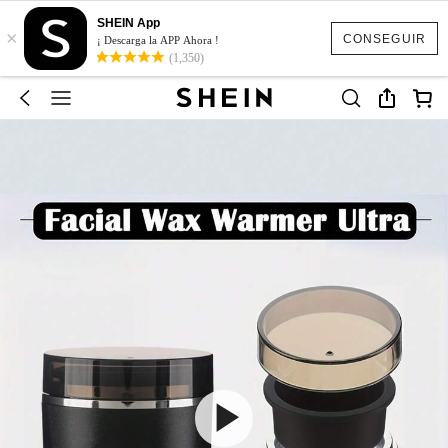
SHEIN App
×
CONSEGUIR
¡ Descarga la APP Ahora !
(1,350)