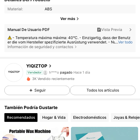
Material:
ABS
Ver más
Manual De Usuario PDF
Vista Previa
- Temperatura máxima máxima: 40°C. - Einzigartig, dass der Benutz
er die vom Hersteller spezifizierte Ausrüstung verwendet. - Nutzen Sie
...
Ver todo
das Produkt internalhalb der Grenzen seiner Eigenschaften. - Demotier
Información de seguridad y contactos
en Sie das Produkt nicht und modifizieren Sie es nicht. - Stellen Sie sic
her, dass dass Produkt sofort verwendet wird, wenn ein Zusatzgerät, Ra
uchgas oder eine Funktionsstörung eines bereits hergestellten Bauteils
vorhanden ist.
YIQIZTOP
108 Seguidores
4,64
h***o
pagado
Hace 1 día
Vendedor
3K Vendido recientemente
108 Seguidores
4,64
Seguir
Todos los artículos
108 Seguidores
4,64
También Podría Gustarte
108 Seguidores
4,64
Recomendados
Hogar & Vida
Electrodomésticos
Joyas & Reloje
108 Seguidores
4,64