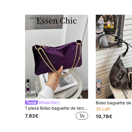
5
11
Essen Chic
1 pieza Bolso baguette de terciopelo morado, bolso de hombro minimalista de unicolor de moda para mujer
25 Left
7,82€
10,78€