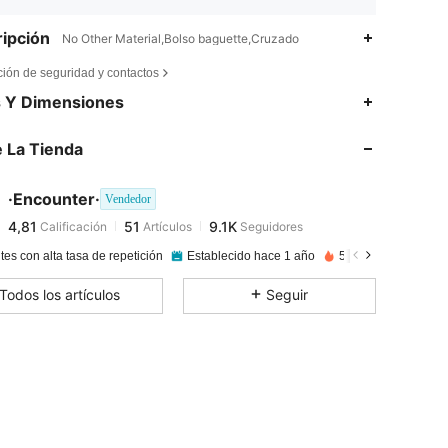
ipción
No Other Material,Bolso baguette,Cruzado
ción de seguridad y contactos
4,81
51
9.1K
s Y Dimensiones
 La Tienda
4,81
51
9.1K
·Encounter·
Vendedor
4,81
51
9.1K
Calificación
Artículos
Seguidores
3***8
pagado
Hace 1 día
tes con alta tasa de repetición
Establecido hace 1 año
57K+ Vendido reci
4,81
51
9.1K
Todos los artículos
Seguir
4,81
51
9.1K
4,81
51
9.1K