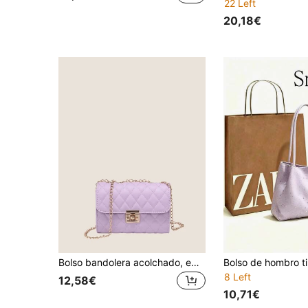
22 Left
20,18€
Bolso bandolera acolchado, embrague de cadena de moda, bolso de hombro, bolso cuadrado, bolso de mano
8 Left
12,58€
10,71€