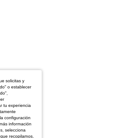
e solicitas y
odo" o establecer
do",
cer
r tu experiencia
ctamente
la configuración
 más información
es, selecciona
 que recopilamos,