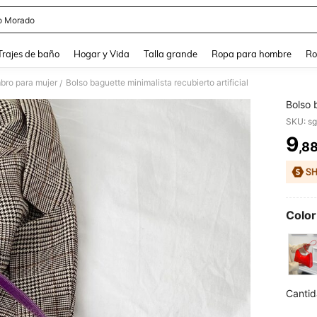
o Morado
and down arrow keys to navigate search Búsqueda Reciente and Buscar y Encontr
Trajes de baño
Hogar y Vida
Talla grande
Ropa para hombre
Ro
bro para mujer
Bolso baguette minimalista recubierto artificial
/
Bolso b
SKU: s
9
,8
PR
Color
Cantid