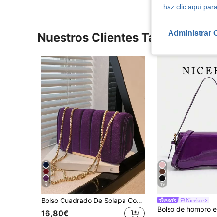
haz clic aquí para
Administrar 
Nuestros Clientes También Vie
6
19
Bolso Cuadrado De Solapa Con Detalles Geométricos Minimalistas Y Diseño Relieve Para Negocios, Trabajo, Oficina Y Viajes Diarios
Nicekee
16,80€