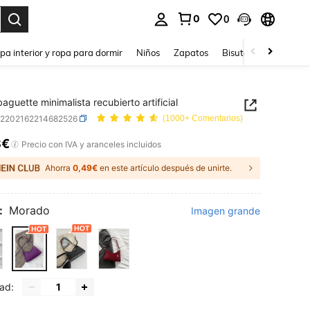
0
0
ar. Press Enter to select.
pa interior y ropa para dormir
Niños
Zapatos
Bisutería Y Accesorio
aguette minimalista recubierto artificial
g2202162214682526
(1000+ Comentarios)
8€
ICE AND AVAILABILITY
Precio con IVA y aranceles incluidos
Ahorra
0,49€
en este artículo después de unirte.
:
Morado
Imagen grande
ad: