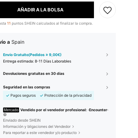
AÑADIR A LA BOLSA
asta
11
puntos SHEIN calculados al finalizar la compra.
ío a
Spain
Envío Gratuito(Pedidos ≥ 9,00€)
Entrega estimada:
8-11 Días Laborables
Devoluciones gratuitas en 30 días
Seguridad en las compras
Pagos seguros
Protección de la privacidad
Vendido por el vendedor profesional: ·Encounter·
Mercado
Enviado desde SHEIN
Información y bligaciones del Vendedor
Para reportar a este vendedor y/o producto