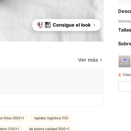
Descr
Informa
Consigue el look
+4
Talla
Sobre
)
Ver más
Clien
as fotos (500+)
rapidez logística (10)
adoro (100+)
de buena calidad (500+)