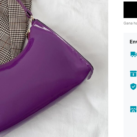
Gana h
Env