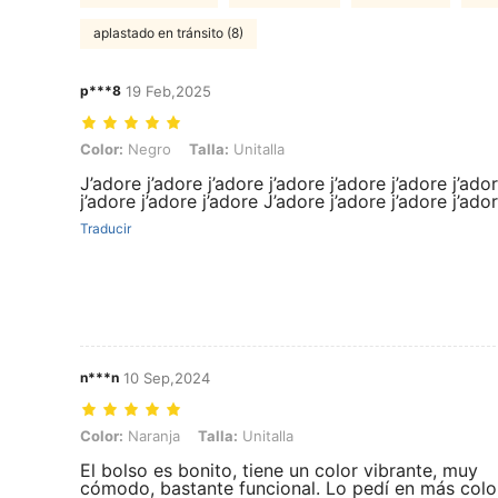
aplastado en tránsito (8)
p***8
19 Feb,2025
Color: Negro, Talla: Unitalla
Color:
Negro
Talla:
Unitalla
J’adore j’adore j’adore j’adore j’adore j’adore j’ado
j’adore j’adore j’adore J’adore j’adore j’adore j’ador
Traducir
n***n
10 Sep,2024
Color: Naranja, Talla: Unitalla
Color:
Naranja
Talla:
Unitalla
El bolso es bonito, tiene un color vibrante, muy
cómodo, bastante funcional. Lo pedí en más colo