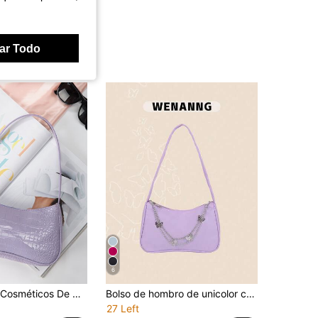
ar Todo
6
Mini Bolsa De Cosméticos De Mano Turquía Bolsos Al Por Mayor De Marca De Lujo Para Mujer, Bolso De Mano Vegano, Impermeable, Liviano, Casual De Negocios Con Patrón De Cocodrilo Para Chicas Adolescentes, Estudiantes Universitarias, Novatas Y Trabajadores De Oficina. Perfecto Para Oficina, Universidad, Trabajo, Negocio Y Viaje.
Bolso de hombro de unicolor con estilo de cadena
27 Left