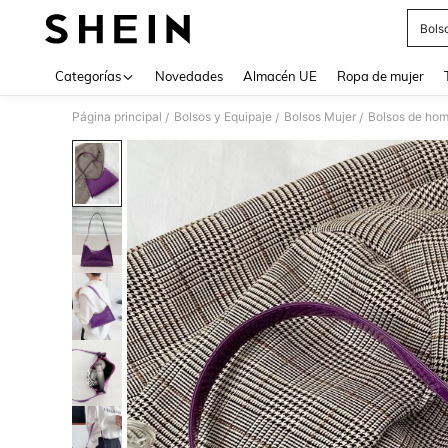
Bols
Use up 
Categorías
Novedades
Almacén UE
Ropa de mujer
Página principal
Bolsos y Equipaje
Bolsos Mujer
Bolsos de hom
/
/
/