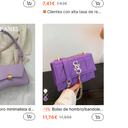
7,41€
7,43€
Clientes con alta tasa de repetición
Bolso de hombro minimalista de diseño baguette de color liso y vintage para mujeres, regalo de San Valentín
Bolso de hombro/bandolera de mujer con solapa acolchada a cuadros y conector de metal, decorado con borla y letra S de metal, versátil para ir de compras, bolso cuadrado pequeño
-1%
11,76€
11,88€