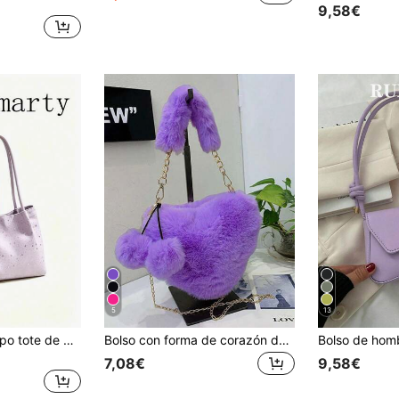
9,58€
5
13
Bolso de hombro tipo tote de gran capacidad, estilo coreano 2026, diseño casual de nicho versátil y de moda
Bolso con forma de corazón de peluche, bolso de hombro con cadena lindo y elegante con forma de corazón de peluche para mujer, monedero y bolso de hombro suave, regalo del Día de San Valentín, accesorios decorativos de fiesta y vacaciones, cartera con forma de corazón a la moda, perfecta para combinar con el vestido del Día de San Valentín
7,08€
9,58€