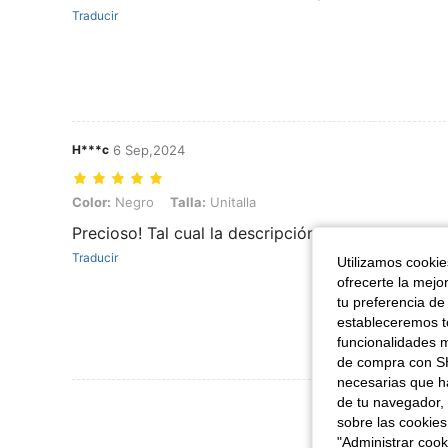
Traducir
H***c
6 Sep,2024
Color: Negro, Talla: Unitalla
Color:
Negro
Talla:
Unitalla
Precioso! Tal cual la descripción.
Traducir
Utilizamos cookies
ofrecerte la mejo
tu preferencia de
estableceremos to
funcionalidades m
de compra con SH
necesarias que h
de tu navegador, 
Ver Más Re
sobre las cookies
"Administrar coo