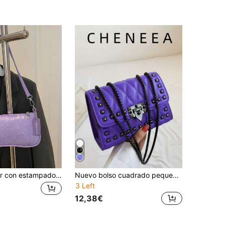
Bolso de mujer con estampado de cocodrilo, estilo coreano, nueva moda, bolso de hombro, bolso tipo tote en forma de media luna minimalista para mujer, para ir al trabajo
Nuevo bolso cuadrado pequeño multifuncional de moda para mujer con cadena para hombro y bandolera
3 Left
12,38€