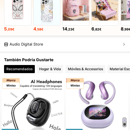
5
4
14
6
8
,09€
,58€
,23€
,82€
,99
Audio Digital Store
También Podría Gustarte
Recomendados
Hogar & Vida
Móviles & Accesorios
Material Esc