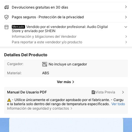
Devoluciones gratuitas en 30 días
Pagos seguros · Protección de la privacidad
Vendido por el vendedor profesional: Audio Digital
Mercado
Store y enviado por SHEIN
Información y bligaciones del Vendedor
Para reportar a este vendedor y/o producto
Detalles Del Producto
Cargador:
No incluye un cargador
Material:
ABS
Ver más
Manual De Usuario PDF
Vista Previa
- Utilice únicamente el cargador aprobado por el fabricante. - Cargu
e la batería solo dentro del rango de temperatura especificado.
Ver todo
Información de seguridad y contactos
- Reemplazar la batería por una de tipo incorrecto puede provocar u
n incendio o una explosión. - Arrojar la batería al fuego o a un horno cali
ente, o aplastarla o cortarla, puede provocar una explosión. - Dejar la b
atería en condiciones de calor extremo o baja presión atmosférica pued
e provocar una explosión o la fuga de líquido o gas inflamable.