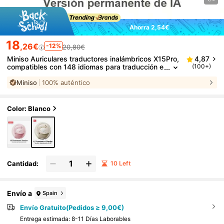
Ahorra 2,54€
18
,26€
-12%
20,80€
Miniso Auriculares traductores inalámbricos X15Pro,
4,87
compatibles con 148 idiomas para traducción e
(100+)
n tiempo real, calidad de sonido HiFi, reproducc
Miniso
100% auténtico
ión de música, función de llamada, cancelación de r
uido, con micrófono
Color: Blanco
Cantidad:
10 Left
Envío a
Spain
Envío Gratuito(Pedidos ≥ 9,00€)
Entrega estimada:
8-11 Días Laborables