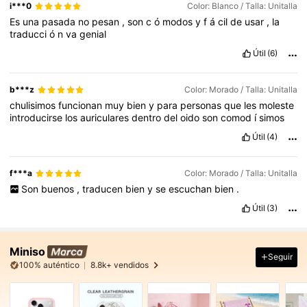
i***0
Color: Blanco / Talla: Unitalla
Es
una
pasada
no
pesan
,
son
c
ó
modos
y
f
á
cil
de
usar
,
la
traducci
ó
n
va
genial
Útil
(6)
b***z
Color: Morado / Talla: Unitalla
chulisimos
funcionan
muy
bien
y
para
personas
que
les
moleste
introducirse
los
auriculares
dentro
del
oido
son
comod
í
simos
Útil
(4)
f***a
Color: Morado / Talla: Unitalla
Son
buenos
,
traducen
bien
y
se
escuchan
bien
.
Útil
(3)
Miniso
Seguir
100% auténtico
8.8k+ vendidos