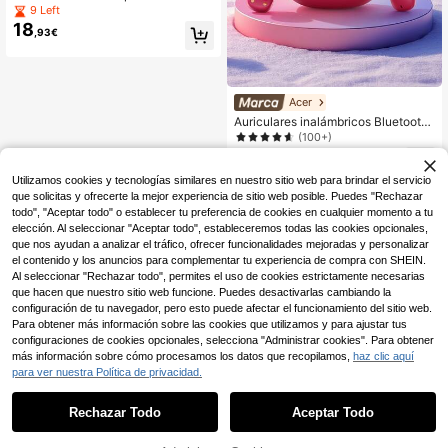
sensación de cero, alas de oreja de
9 Left
360° con piel amigable, Bluetooth
18
,93€
5.4 con baja latencia para juegos, c
ancelación de ruido dual y audio Hi
Fi, auriculares para juegos, auricula
res para dormir
Acer
Auriculares inalámbricos Bluetooth
Acer OHR501, intrauditivos, cancel
(100+)
ación de ruido, mini compactos port
12
,01€
átiles, cómodos de usar, compatible
s con teléfonos iOS/Android, estilo
Utilizamos cookies y tecnologías similares en nuestro sitio web para brindar el servicio
para mujer, múltiples colores
que solicitas y ofrecerte la mejor experiencia de sitio web posible. Puedes "Rechazar
todo", "Aceptar todo" o establecer tu preferencia de cookies en cualquier momento a tu
elección. Al seleccionar "Aceptar todo", estableceremos todas las cookies opcionales,
que nos ayudan a analizar el tráfico, ofrecer funcionalidades mejoradas y personalizar
el contenido y los anuncios para complementar tu experiencia de compra con SHEIN.
Al seleccionar "Rechazar todo", permites el uso de cookies estrictamente necesarias
que hacen que nuestro sitio web funcione. Puedes desactivarlas cambiando la
configuración de tu navegador, pero esto puede afectar el funcionamiento del sitio web.
Para obtener más información sobre las cookies que utilizamos y para ajustar tus
configuraciones de cookies opcionales, selecciona "Administrar cookies". Para obtener
más información sobre cómo procesamos los datos que recopilamos,
haz clic aquí
para ver nuestra Política de privacidad.
Rechazar Todo
Aceptar Todo