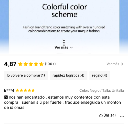
Ver más
4,87
(100+)
Ver más
lo volveré a comprar
(1)
rapidez logística
(4)
regalo
(4)
b***4
Color: Negro / Talla: Unitalla
nos
han
encantado
,
estamos
muy
contentos
con
esta
compra
,
suenan
s
ú
per
fuerte
,
traduce
enseguida
un
monton
de
idiomas
Útil
(14)