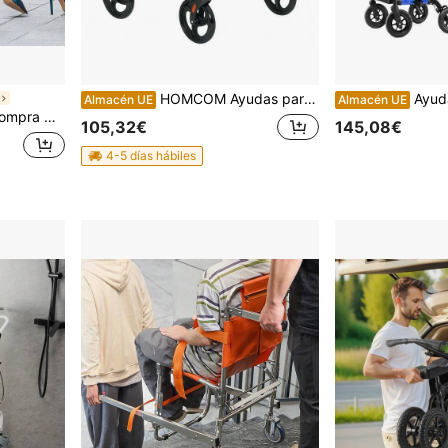
HOMCOM Ayudas para la movilidad, sillas de ruedas
Ayudas par
Almacén UE
Almacén UE
ara compras, oficina, mudanzas, transporte, uso exterior, lavandería.
105,32€
145,08€
4-5 días hábiles