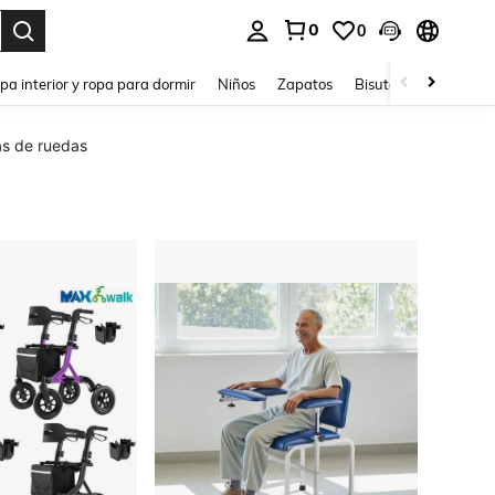
0
0
ar. Press Enter to select.
pa interior y ropa para dormir
Niños
Zapatos
Bisutería Y Accesorio
las de ruedas