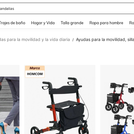
andalias
and down arrow keys to navigate search Búsqueda Reciente and Buscar y Encontr
Trajes de baño
Hogar y Vida
Talla grande
Ropa para hombre
Ro
as para la movilidad y la vida diaria
Ayudas para la movilidad, sil
/