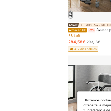
UIMOSO Store BTG EU
Ayudas para la movilidad
Almacén UE
-2%
38 Left
284,58€
293,18€
4-7 días hábiles
Utilizamos cookies
ofrecerte la mejo
tu preferencia de