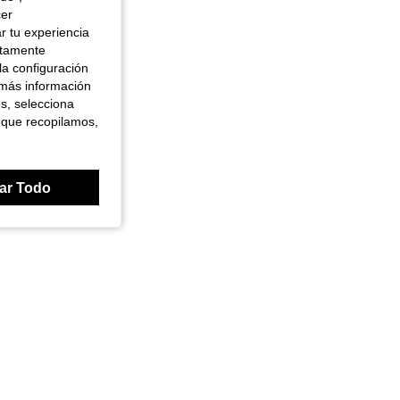
cer
r tu experiencia
ctamente
la configuración
 más información
es, selecciona
 que recopilamos,
ar Todo