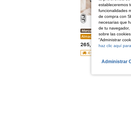
estableceremos to
funcionalidades m
de compra con SH
necesarias que h
de tu navegador, 
UIMOSO Store BTG EU
sobre las cookies
Ayudas para la movilidad, si
Almacén UE
"Administrar coo
265,36€
haz clic aquí para
4-7 días hábiles
Administrar 