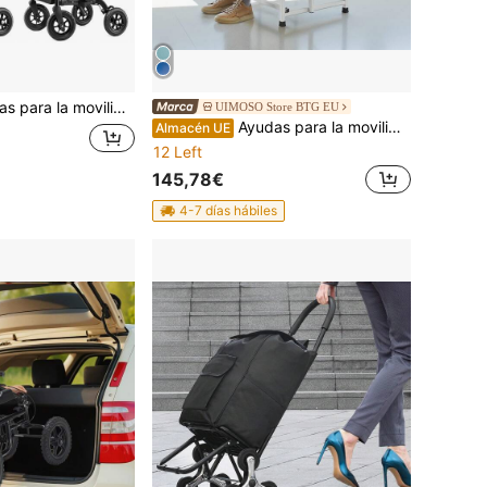
a la movilidad, sillas de ruedas
UIMOSO Store BTG EU
Ayudas para la movilidad, sillas de ruedas
Almacén UE
12 Left
145,78€
4-7 días hábiles