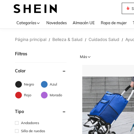
S
Use up 
Categorías
Novedades
Almacén UE
Ropa de mujer
Página principal
Belleza & Salud
Cuidados Salud
Ayud
/
/
/
Filtros
Más
Color
Negro
Azul
Rojo
Morado
Tipo
Andadores
Silla de ruedas