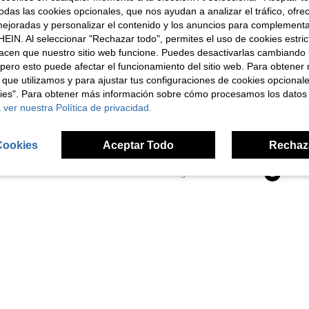
das las cookies opcionales, que nos ayudan a analizar el tráfico, ofre
ejoradas y personalizar el contenido y los anuncios para complementa
EIN. Al seleccionar "Rechazar todo", permites el uso de cookies estri
acen que nuestro sitio web funcione. Puedes desactivarlas cambiando 
pero esto puede afectar el funcionamiento del sitio web. Para obtener
UIMOSO Store BTG EU
 que utilizamos y para ajustar tus configuraciones de cookies opcional
llas de ruedas
Ayudas para la movilidad, sillas de ruedas
Almacén UE
-2%
kies". Para obtener más información sobre cómo procesamos los datos
24 Left
 ver nuestra Política de privacidad.
585,98€
603,58€
4-7 días hábiles
Cookies
Aceptar Todo
Rechaz
1
1 Páginas en Total