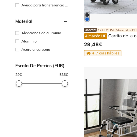
Ayuda para transferencia c
on elevadores
Material
UIMOSO Store BTG EU
Aleaciones de aluminio
Carrito de la compra plegable, 445 x 375 x 990 mm, carretilla de mano para subir escaleras con 6 ruedas, bolsa de almacenamiento de tela Oxford, p
Almacén UE
Aluminio
29,48€
Acero al carbono
4-7 días hábiles
Escala De Precios (EUR)
29
€
586
€