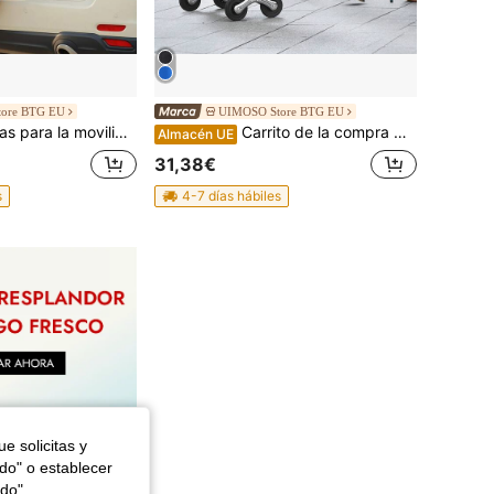
ore BTG EU
UIMOSO Store BTG EU
a la movilidad, sillas de ruedas
Carrito de la compra plegable, 450x350x965 mm, carretilla de mano de 6 ruedas para subir escaleras, bolsa de almacenamiento de tela Oxford, para compras, oficina, mudanzas, transporte, uso exterior, lavandería, negro.
Almacén UE
31,38€
s
4-7 días hábiles
e solicitas y
odo" o establecer
do",