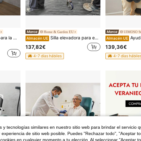
Home & Garden EU
UIMOSO St
, sillas de ruedas
Silla elevadora para escaleras de emergencia, capacidad de carga de 159 kg (350 lbs), silla de ruedas plegable de aluminio para subir escaleras con 2 ruedas, silla elevadora portátil para ambulancias, bomberos y evacuación, ideal para personas mayores y discapacitadas.
Ayudas par
Almacén UE
Almacén UE
137,82€
139,36€
4-7 días hábiles
4-7 días hábile
 y tecnologías similares en nuestro sitio web para brindar el servicio qu
r experiencia de sitio web posible. Puedes "Rechazar todo", "Aceptar t
 cookies en cualquier momento a tu elección. Al seleccionar "Aceptar to