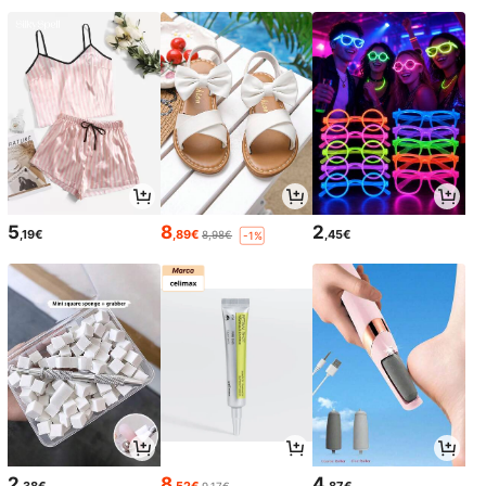
5
8
2
,19€
,89€
,45€
8,98€
-1%
2
8
4