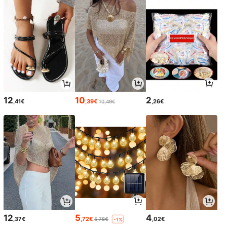
12
10
2
,41€
,39€
,26€
10,49€
12
5
4
,37€
,72€
,02€
5,78€
-1%