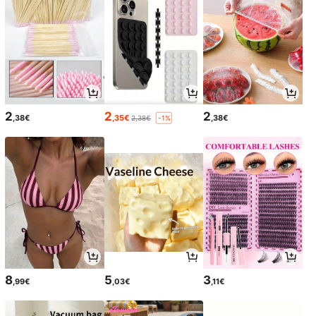
2
2
2
,38€
,35€
,38€
2,38€
-1%
8
5
3
,99€
,03€
,11€