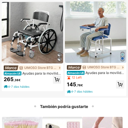
mudanzas, transporte, uso exterior, l
avandería, negro.
UIMOSO Store BTG EU
UIMOSO Store BTG EU
Ayudas para la movilida
Ayudas para la movilida
Almacén UE
Almacén UE
d, sillas de ruedas
d, sillas de ruedas
12 Left
265
,36€
145
,78€
4-7 días hábiles
4-7 días hábiles
También podría gustarte