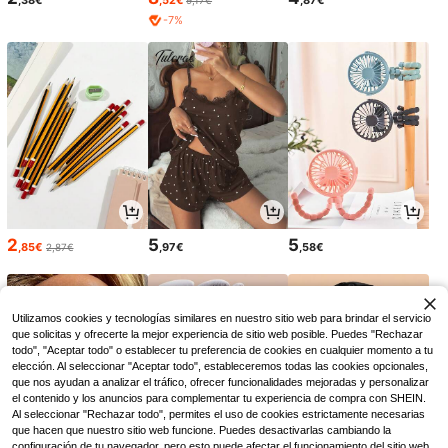
,38€
,52€
,87€
9,17€
-7%
2
5
5
,85€
,97€
,58€
2,87€
Utilizamos cookies y tecnologías similares en nuestro sitio web para brindar el servicio
que solicitas y ofrecerte la mejor experiencia de sitio web posible. Puedes "Rechazar
todo", "Aceptar todo" o establecer tu preferencia de cookies en cualquier momento a tu
elección. Al seleccionar "Aceptar todo", estableceremos todas las cookies opcionales,
que nos ayudan a analizar el tráfico, ofrecer funcionalidades mejoradas y personalizar
el contenido y los anuncios para complementar tu experiencia de compra con SHEIN.
Al seleccionar "Rechazar todo", permites el uso de cookies estrictamente necesarias
que hacen que nuestro sitio web funcione. Puedes desactivarlas cambiando la
configuración de tu navegador, pero esto puede afectar el funcionamiento del sitio web.