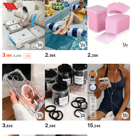
3
2
2
,16€
,36€
,28€
3,26€
-3%
3
2
15
,82€
,28€
,24€