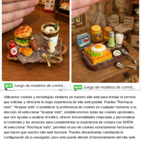
accesorios de casa de modelo
de casa de modelos y accesorios d
e fotografía
Juego de modelos de comida r
NEW
Juego de modelos de comida
NEW
2
ápida en miniatura para casa de mu
2
de desayuno para casa de muñeca
,28€
,28€
ñecas, escala 1:12, modelos de ham
s en miniatura, escala 1:12, huevos,
Utilizamos cookies y tecnologías similares en nuestro sitio web para brindar el servicio
burguesa, pollo frito, café, postre y
tostadas, frasco de mermelada, lec
que solicitas y ofrecerte la mejor experiencia de sitio web posible. Puedes "Rechazar
botella de salsa, con modelos de ba
he y modelos de donuts con bandej
todo", "Aceptar todo" o establecer tu preferencia de cookies en cualquier momento a tu
ndeja y utensilios, decoración de es
a, decoración de escena de cocina
cena de restaurante en miniatura y
elección. Al seleccionar "Aceptar todo", estableceremos todas las cookies opcionales,
de casa de muñecas en miniatura y
accesorios para fotografía
que nos ayudan a analizar el tráfico, ofrecer funcionalidades mejoradas y personalizar
accesorios de fotografía
el contenido y los anuncios para complementar tu experiencia de compra con SHEIN.
Al seleccionar "Rechazar todo", permites el uso de cookies estrictamente necesarias
que hacen que nuestro sitio web funcione. Puedes desactivarlas cambiando la
configuración de tu navegador, pero esto puede afectar el funcionamiento del sitio web.