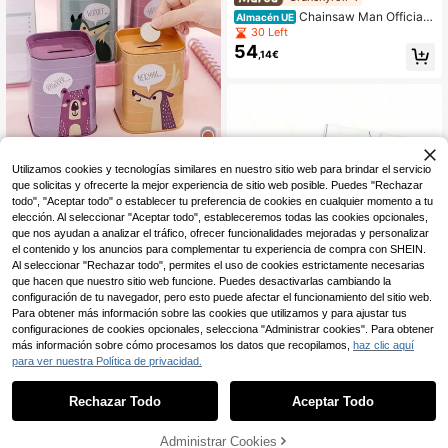
Chainsaw Man Officiall
Almacén UE
y Licensed Piggy Bank Coin Bank F
30 Left
igurine Money Box Pochita Home D
54
,14€
ecor Collectible Desktop Organizer
Savings Jar Birthday New Year Gift
1Pc Crunchyroll
Utilizamos cookies y tecnologías similares en nuestro sitio web para brindar el servicio
Ahorro de 0,02€
que solicitas y ofrecerte la mejor experiencia de sitio web posible. Puedes "Rechazar
todo", "Aceptar todo" o establecer tu preferencia de cookies en cualquier momento a tu
Hucha con temática de animales qu
3
elección. Al seleccionar "Aceptar todo", estableceremos todas las cookies opcionales,
e también sirve como portaplumas,
,74€
3,76€
adornada con motivos románticos d
que nos ayudan a analizar el tráfico, ofrecer funcionalidades mejoradas y personalizar
e lobos, osos y ciervos, organizador
el contenido y los anuncios para complementar tu experiencia de compra con SHEIN.
multifuncional ideal para almacena
Al seleccionar "Rechazar todo", permites el uso de cookies estrictamente necesarias
miento tanto en el hogar como en la
que hacen que nuestro sitio web funcione. Puedes desactivarlas cambiando la
oficina, con un diseño encantador q
configuración de tu navegador, pero esto puede afectar el funcionamiento del sitio web.
ue es resistente y duradero, para la
Para obtener más información sobre las cookies que utilizamos y para ajustar tus
temporada de regreso a la escuela
configuraciones de cookies opcionales, selecciona "Administrar cookies". Para obtener
más información sobre cómo procesamos los datos que recopilamos,
haz clic aquí
para ver nuestra Política de privacidad.
1
0
Caja de donación de acrílico transp
arente con ranura para monedas -
23 Left
Rechazar Todo
Aceptar Todo
Caja de ahorro de dinero transparen
11
,38€
te y segura con cerradura, caja de v
otación, caja de rifa, caja de sugere
Administrar Cookies