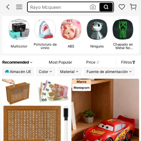
Uchas De Dinero
Hucha Ahorro
Hucha
Policloruro de
Chapado en
Multicolor
ABS
Ninguno
vinilo
Metal No
Precioso
Recommended
Most Popular
Price
Filtros
Almacén UE
Color
Material
Fuente de alimentación