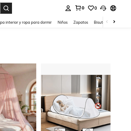
0
0
ar. Press Enter to select.
pa interior y ropa para dormir
Niños
Zapatos
Bisutería Y Accesorio