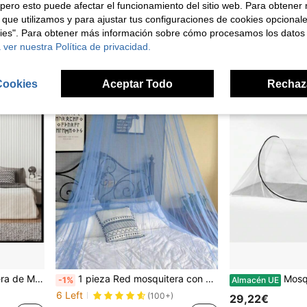
pero esto puede afectar el funcionamiento del sitio web. Para obtener
4,82€
9,08€
5,12€
 que utilizamos y para ajustar tus configuraciones de cookies opcional
kies". Para obtener más información sobre cómo procesamos los datos
 ver nuestra Política de privacidad.
Cookies
Aceptar Todo
Rechaz
Taladros para Puerta 90x210 cm, 120x220 cm,140x240 cm, 140x280 cm
1 pieza Red mosquitera con cúpula encriptada para cama de 1,5 m a 1,8 m, para colgar del techo o de pie, dosel de guardería, estilo elegante de princesa, color aleatorio
Mosquitera desplegable sin instalación, cama plegable, mosquitera ultraligera de apertura rápi
-1%
Almacén UE
6 Left
(100+)
29,22€