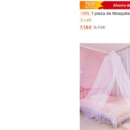
Ahorro d
1 pieza de Mosquitero plegable y portátil, fácil de instalar, adecuado para viajes y negocios, con cubierta para la cabeza, tamaño mini para l
-17%
3 Left
7,18€
8,73€