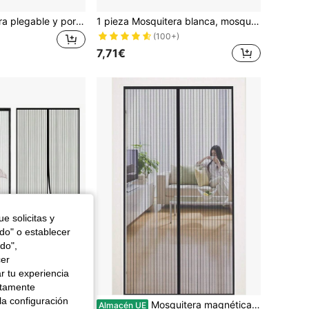
1 pieza Mosquitera plegable y portátil, Dosel redondo, Estilo princesa, Adecuado para cama
1 pieza Mosquitera blanca, mosquitera vintage simple para el hogar con cuerda de amarre, sin instalación requerida, mosquitera densa y holgada anti-mosquitos, adecuada para dormitorios, dormitorios de estudiantes, uso en exteriores
(100+)
7,71€
e solicitas y
odo" o establecer
do",
cer
r tu experiencia
ctamente
la configuración
ente, para puertas correderas de patio, balcón y otras áreas. Fácil instalación con y pasadores. Color negro.
Mosquitera magnética para puerta, 120x240cm, resistente y transpirable, cortina antimosquitos, color negro.
Almacén UE