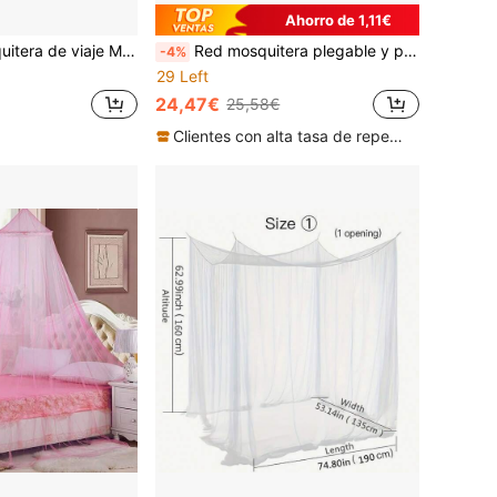
Ahorro de 1,11€
tero de cama Artens color blanco 60x235x1000cm para Decorar Habitaciones 2 personas
Red mosquitera plegable y portátil con camuflaje para exteriores, sin necesidad de instalación, adecuada para entrenamiento militar y uso individual
-4%
29 Left
24,47€
25,58€
Clientes con alta tasa de repetición