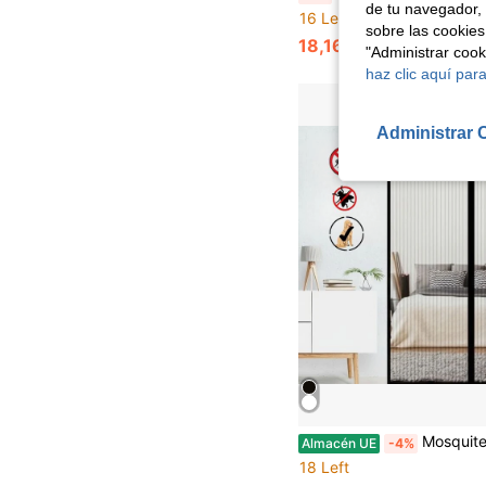
de tu navegador, 
16 Left
sobre las cookies
18,16€
19,04€
"Administrar coo
haz clic aquí para
Administrar 
Mosquitera de Malla con Cierre Magnético Completo - Fácil Instalación sin 
Almacén UE
-4%
18 Left