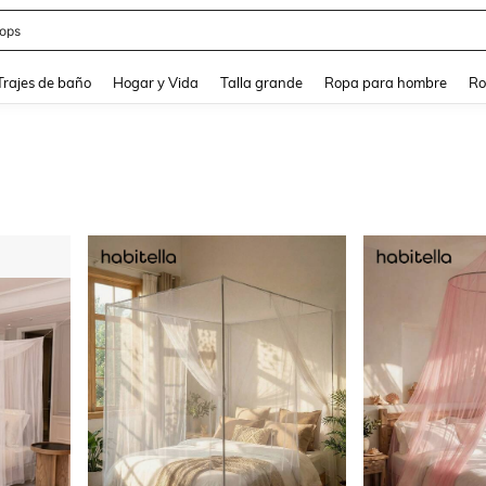
ops
and down arrow keys to navigate search Búsqueda Reciente and Buscar y Encontr
Trajes de baño
Hogar y Vida
Talla grande
Ropa para hombre
Ro