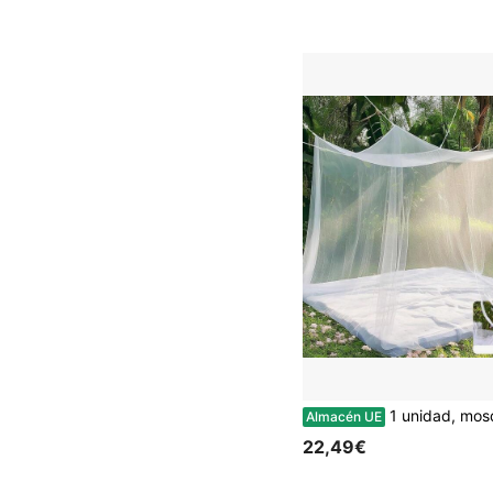
1 unidad, mosquitera de 200x220x200 cm, duradera y transpirable, mosquitera de malla fina, transparente, redonda, versáti
Almacén UE
22,49€