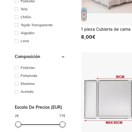
Poliéster
Tela
Chifón
Tejido Transparente
Algodón
8,00€
Lona
Composición
Poliéster
Poliamida
Elastano
Acetato
Escala De Precios (EUR)
2
€
77
€