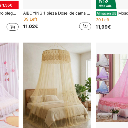
e 1,55€
a protección de la cara y la cabeza, nuevo estilo
AIBOYING 1 pieza Dosel de cama arcoíris, Carpa de cuento de hadas colorida y princesa, Rincón de lectura con cúpula rosa, Decoración de fiesta con tema de unicornio, Corazón de San Valentín
Mosquitera de viaje Mosqui
Almacén UE
39 Left
20 Left
11,02€
11,99€