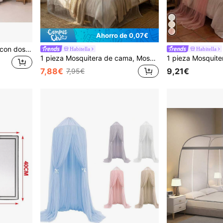
Ahorro de 0,07€
1 pieza Cubierta de cama con dosel de malla de poliéster, mosquitero portátil de verano, adecuado para patio, porche, camping y decoración de dormitorio, diseño ligero y transpirable, mosquitero fácil de instalar, accesorio de ropa de cama de verano
Habitella
Habitella
1 pieza Mosquitera de cama, Mosquitera de cama a prueba de insectos, Cortina colgante de encaje elegante, Disponible en sala familiar y dormitorio, Fácil de instalar
7,88€
9,21€
7,95€