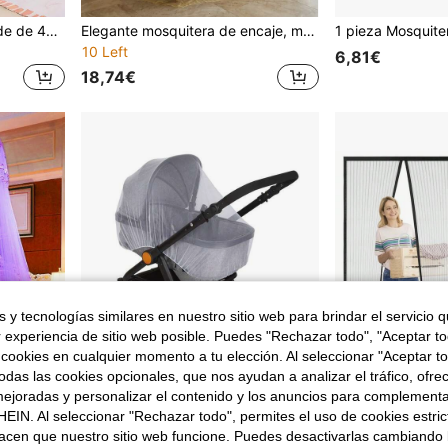
Mosquitera de cama grande de 413*98 pulgadas, mosquitera redonda colgante a prueba de moscas e insectos, adecuada para cortinas de cama, camping, uso doméstico, decoración de habitaciones
Elegante mosquitera de encaje, mosquitera colgante transpirable anti-mosquitos, diseño suspendido redondo, cortina transparente, equilibrio entre el sueño y la decoración, mosquitera transparente, delicado ribete de encaje, iluminación diurna y protección contra mosquitos por la noche, cortina de cama redonda de fácil instalación, mosquitera transparente y ligera, decoración romántica para dormitorio/dormitorio, ambiente onírico en el dormitorio
10 Left
6,81€
18,74€
 y tecnologías similares en nuestro sitio web para brindar el servicio qu
r experiencia de sitio web posible. Puedes "Rechazar todo", "Aceptar t
 cookies en cualquier momento a tu elección. Al seleccionar "Aceptar to
das las cookies opcionales, que nos ayudan a analizar el tráfico, ofre
ejoradas y personalizar el contenido y los anuncios para complementa
Ahorro de
e 0,88€
EIN. Al seleccionar "Rechazar todo", permites el uso de cookies estri
0,30€
acen que nuestro sitio web funcione. Puedes desactivarlas cambiando 
 mosquitos y otros insectos nocivos. Universal para todas las estaciones.
Mosquitera Bebé Universal para Carrito Cochecito y Capazo - Mosquitero para Carros - Malla Antimosquitos en Sillas de Paseo - Previene Picaduras y Enfermedades -Blanca
Mosquitera magnética de 100x210 cm con cierre magnético y imanes, resist
Almacén UE
-5%
NEW