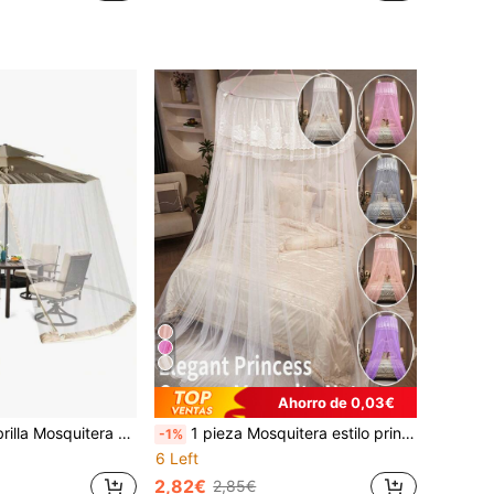
Ahorro de 0,03€
la Red con 2 Puertas Doble Cremallera Mosquitera Ajustable para 8-10 Sombrillas Sombrilla Cubierta Red Beige
1 pieza Mosquitera estilo princesa (100*280*1200cm) con ganchos, soñadora y elegante, minimalista y de moda, esencial para el verano contra mosquitos, decoración del hogar, adecuada para cama individual/doble/king, dormitorio, alquiler, camping, se ajusta a camas de 0.9m-1.8m
-1%
6 Left
2,82€
2,85€