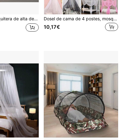
 alta densidad de doble puerta, conveniente
Dosel de cama de 4 postes, mosquitero de 4 puertas, cubierta de cama con mosquitero, mosquitero colgante de techo, mosquitero de cúpula redonda de una sola puerta, cortina de malla estilo palacio para dormitorio del hogar, cubierta de cama de malla, dosel de cama de princesa con mosquitero
10,17€