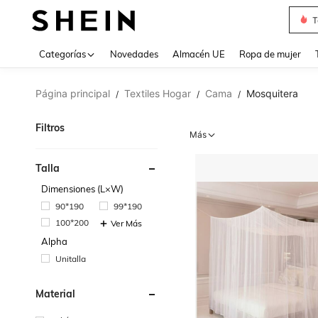
T
Use up 
Categorías
Novedades
Almacén UE
Ropa de mujer
Página principal
Textiles Hogar
Cama
Mosquitera
/
/
/
Filtros
Más
Talla
Dimensiones (L×W)
90*190
99*190
100*200
Ver Más
Alpha
Unitalla
Material