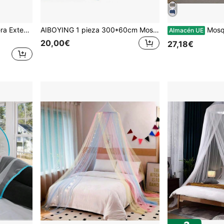
 para Verano. Mosquitera Ligera Fácil Instalación sin Taladros.
AIBOYING 1 pieza 300*60cm Mosquitera para dormitorio, Mosquitera de cúpula anti-mosquitos para las cuatro estaciones, Mosquitera para habitación, Cortina de cama estilo Palacio de Verano, Sin instalación requerida, Esencial del hogar Cubierta anti-mosquitos, Decoración de cama para dormitorio principal y secundario, Accesorio de ropa de cama para el hogar
Mosquitera de
Almacén UE
20,00€
27,18€