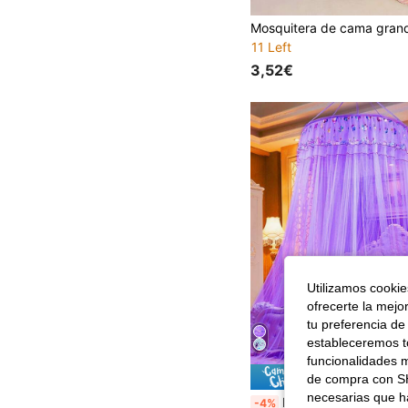
11 Left
3,52€
Utilizamos cookies
ofrecerte la mejo
tu preferencia de
estableceremos to
funcionalidades m
Ahorro d
de compra con SH
necesarias que h
Dosel de cama redondo en forma de cúpula con malla encriptada y techo elevado colgante desde la parte superior del diseño del dosel. Adecuado para todas las tallas de camas. Tipo de pie multicolor para prevenir
-4%