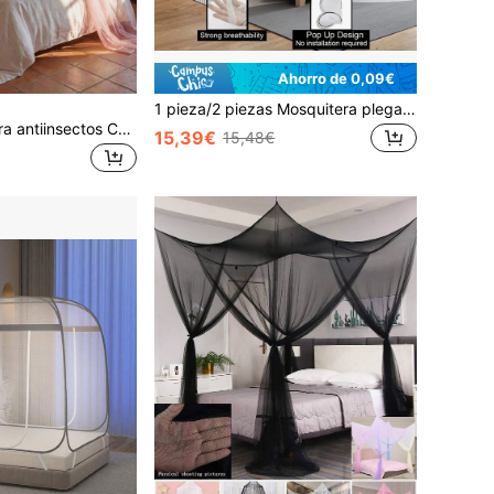
Ahorro de 0,09€
1 pieza/2 piezas Mosquitera plegable y emergente, adecuada para cama, camping, viaje y jardín - Ligera y fácil de instalar, malla blanca, lavar a mano, mosquitera de viaje | Diseño de malla transparente | Mosquitera portátil
1 pieza Mosquitera antiinsectos Cortina colgante de encaje elegante para habitación familiar Adecuado para color rosa, Tamaño de la mosquitera 60cm * 1020cm * 240cm
15,39€
15,48€