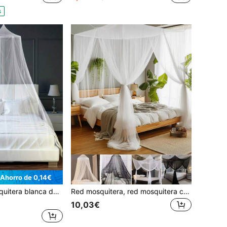
s
Ahorro de 0,14€
ogar, red anti-mosquitos de verano, ropa de cama para cama doble
Red mosquitera, red mosquitera colgante del techo, red mosquitera de 4 puertas, red antimosquitos de estilo colgante, cortina de red para el suelo del palacio del dormitorio, adecuada para la mayoría de las camas de hasta 1,5 m, decoración de dormitorio y exterior, decoración de cama para niños/bebés/adultos, sin tira de luz
10,03€