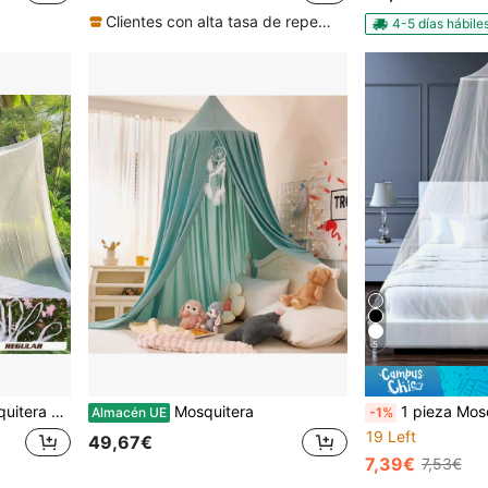
Clientes con alta tasa de repetición
4-5 días hábile
5
l, red protectora, para el hogar y para acampar al aire libre.
Mosquitera
1 pieza Mosquitera blanca de 4 puertas para el h
Almacén UE
-1%
19 Left
49,67€
7,39€
7,53€