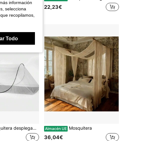
 más información
22,23€
es, selecciona
 que recopilamos,
ar Todo
da, diseño de borde negro, tienda de campaña portátil, cama con mosquitera para el hogar, malla criptográfica de alta densidad antimosquitos en todo el perímetro, universal para interiores y exteriores, diseño portátil sin instalación, mosquitera portátil para acampar/viajes/dormitorio.
Mosquitera
Almacén UE
36,04€