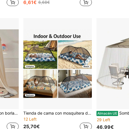
6,61€
6,68€
1 pieza Cortina de dosel con borlas y volantes, estilo princesa para dormitorio del hogar, cortina opaca a prueba de polvo y mosquitos
Tienda de cama con mosquitera desplegable - Tienda de cama de montaje instantáneo, tienda de malla plegable de gran espacio, con cierre inferior, para interior, camping, viaje, fácil instalación, red contra insectos
Sombrilla Mosquitera Patio Sombril
Almacén UE
12 Left
29 Left
25,70€
46,99€