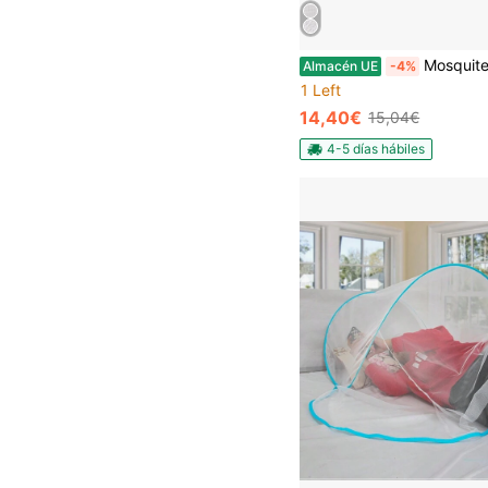
Mosquitera Extensible de Aluminio para Ventana. Mosquitera Fija Anti Insectos
Almacén UE
-4%
1 Left
14,40€
15,04€
4-5 días hábiles