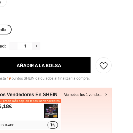
o
alla
ad:
AÑADIR A LA BOLSA
asta
19
puntos SHEIN calculados al finalizar la compra.
ros Vendedores En SHEIN
Ver todos los 1 vendedores
l precio más bajo en todos los vendedores
6,18€
IDHA ADC