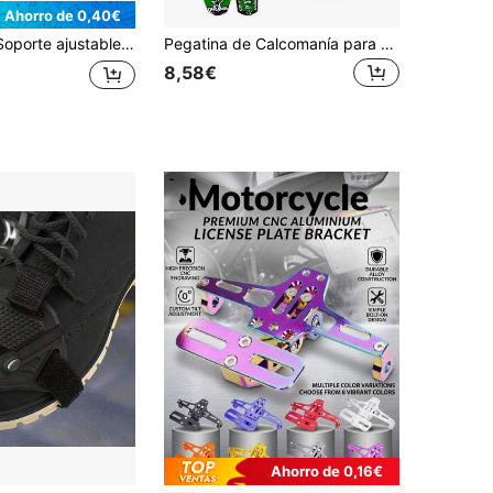
Ahorro de 0,40€
cho, accesorio para grabación de video en primera persona para actividades al aire libre como ciclismo, esquí, remo, caza
Pegatina de Calcomanía para Motocicleta Rojo Azul Amarillo Verde de Carreras Motocicleta Kohis Pegatina CRF50 CRF70 para CRF 50cc 70cc Motocicleta de Tierra Pit
8,58€
Ahorro de 0,16€