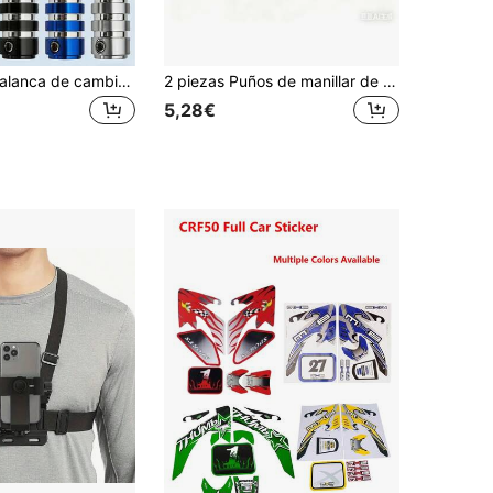
Cubierta de palanca de cambios de aleación de aluminio CNC para motocicleta - Ajuste universal, apta para la mayoría de las motocicletas, duradera y resistente al desgaste, diseño antideslizante, protectora y decorativa, fácil instalación, aplicable para transmisión manual y automática, tratamiento superficial premium, ligera y resistente, mejora el estilo y el rendimiento de su motocicleta
2 piezas Puños de manillar de motocicleta universales transparentes y multicolor, aptos para ATV, motocicletas todoterreno ProTaper y accesorios ProTapered, envoltura del acelerador antideslizante, compatible con Kawasaki, Suzuki, KTM, EXC SX YZF CRF, puños de manillar de motocicleta, manillares de motocicleta, puños del acelerador de motocicleta, manijas de motocicleta, puños de motocicleta, accesorios de motocicleta, puños de manillar Domino
5,28€