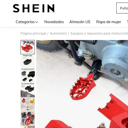
Puño
Use up 
Categorías
Novedades
Almacén UE
Ropa de mujer
Página principal
Automotriz
Equipos y repuestos para motocicle
/
/