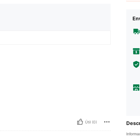
Env
Útil (0)
Descr
Informa