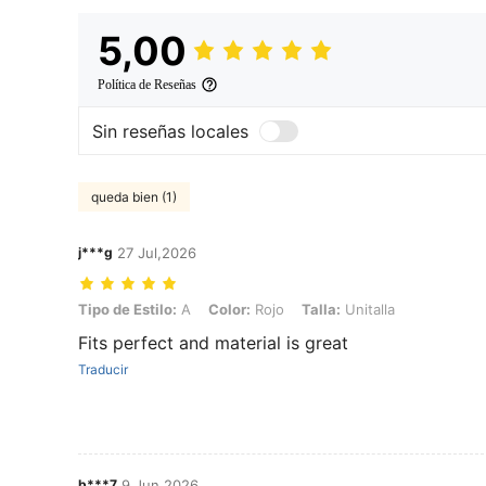
5,00
Política de Reseñas
Sin reseñas locales
queda bien (1)
j***g
27 Jul,2026
Tipo de Estilo: A, Color: Rojo, Talla: Unitalla
Tipo de Estilo:
A
Color:
Rojo
Talla:
Unitalla
Fits perfect and material is great
Traducir
b***7
9 Jun,2026