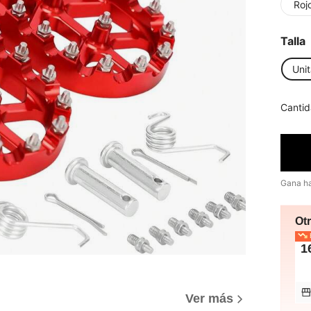
Roj
Talla
Unit
Cantid
Gana h
Ot
E
1
Ver más