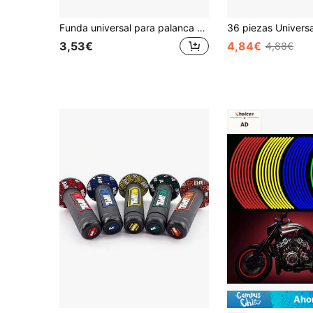
Funda universal para palanca de cambios de motocicleta - Funda antideslizante y antipolvo universal para palanca de cambios de motocicleta | Funda retráctil contra el polvo, fácil instalación
3,53€
4,84€
4,88€
Aho