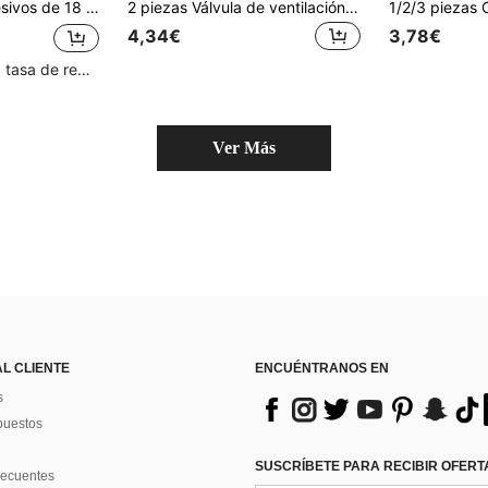
esivos para cubo, adhesivos reflectantes para neumáticos, accesorios personalizables
2 piezas Válvula de ventilación del tanque de aceite universal CNC con manguera de respiradero y bola de retención, respiradero de aluminio adecuado para ATV, motocicleta, motocross, quad, buggy y supermoto de 50cc, 110cc, 70cc, 125cc
4,34€
3,78€
Clientes con alta tasa de repetición
Ver Más
AL CLIENTE
ENCUÉNTRANOS EN
s
puestos
SUSCRÍBETE PARA RECIBIR OFERTA
recuentes