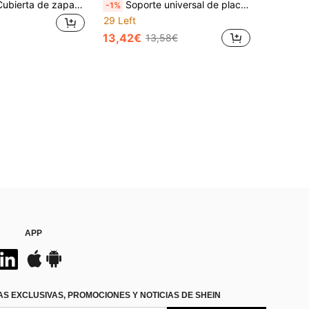
1/2/3 piezas Cubierta de zapato para palanca de cambios de motocicleta, protector de palanca de cambios antideslizante con diseño de panal, cubierta de zapato para montar
Soporte universal de placa de matrícula de motocicleta de aleación de aluminio CNC, soporte de placa de matrícula con ángulo ajustable, adecuado para motocicletas, motos de cross, scooters, accesorios de modificación de motocicleta
-1%
29 Left
13,42€
13,58€
APP
S EXCLUSIVAS, PROMOCIONES Y NOTICIAS DE SHEIN