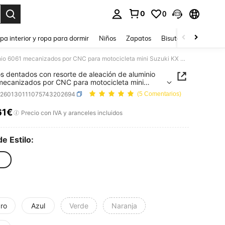
0
0
ar. Press Enter to select.
pa interior y ropa para dormir
Niños
Zapatos
Bisutería Y Accesorio
Estribos dentados con resorte de aleación de aluminio 6061 mecanizados por CNC para motocicleta mini Suzuki KX KLX 50cc-250cc CT200U, SSR Apollo RFZ TaoTao Lifan Kayo Coolster Dirt Bike
os dentados con resorte de aleación de aluminio
ecanizados por CNC para motocicleta mini
i KX KLX 50cc-250cc CT200U, SSR Apollo RFZ
q260130111075743202694
(5 Comentarios)
 Lifan Kayo Coolster Dirt Bike
61€
ICE AND AVAILABILITY
Precio con IVA y aranceles incluidos
de Estilo:
ro
Azul
Verde
Naranja