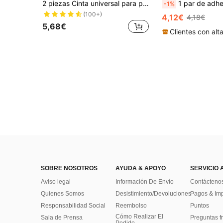
2 piezas Cinta universal para puños de manillar de motocicleta, apta para ATV, motocicleta todoterreno Protaper y modificación ProTapered, envoltorio antideslizante para el acelerador, compatible con Kawasaki, Suzuki, KTM, EXC SX YZF CRF, puños de manillar de motocicleta, manillares de motocicleta, puños del acelerador de motocicleta, manijas de motocicleta, puños de motocicleta, accesorios de motocicleta, puños de manillar Domino de motocicleta
1 par de adhesivos de 18 pulgadas para llantas de motocicleta o coche, adhesivos para aro, adh
-1%
(100+)
4,12€
4,18€
5,68€
SOBRE NOSOTROS
AYUDA & APOYO
SERVICIO 
Aviso legal
Información De Envío
Contácteno
Quienes Somos
Desistimiento/Devoluciones
Pagos & Im
Responsabilidad Social
Reembolso
Puntos
Cómo Realizar El
Sala de Prensa
Preguntas f