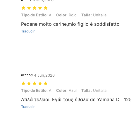
Tipo de Estilo: A, Color: Rojo, Talla: Unitalla
Tipo de Estilo:
A
Color:
Rojo
Talla:
Unitalla
Pedane molto carine,mio figlio è soddisfatto
Traducir
m***α
4 Jun,2026
Tipo de Estilo: A, Color: Azul, Talla: Unitalla
Tipo de Estilo:
A
Color:
Azul
Talla:
Unitalla
Απλά τέλειοι. Εγώ τους έβαλα σε Yamaha DT 12
Traducir