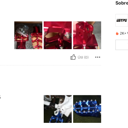
Sobre
2K+ 
Útil (0)
5