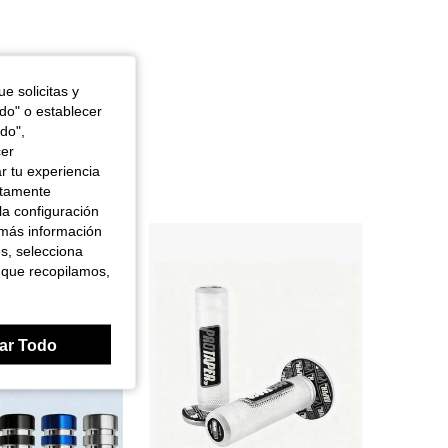
e solicitas y
odo" o establecer
do",
cer
r tu experiencia
ctamente
la configuración
 más información
es, selecciona
 que recopilamos,
ar Todo