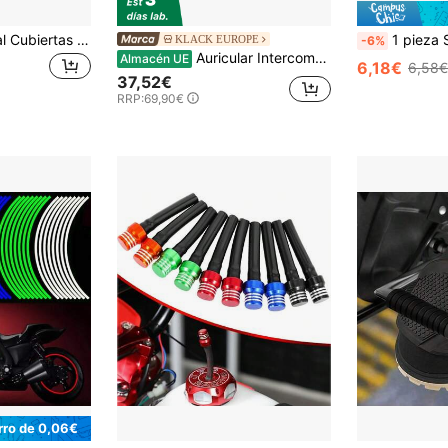
36 piezas Universal Cubiertas para radios de rueda para motocross, motocicleta de campo a través, dirt bike, enduro para uso todo terreno
1 pieza Soporte ajustable para teléfono con correa para el pe
KLACK EUROPE
-6%
Auricular Intercomunicador para Moto Klack Y10 – Comunicación Bluetooth 5.3, Resistencia IPX6 y Sonido Hi-Fi (2 Unidades) - Envío desde España
Almacén UE
6,18€
6,58€
37,52€
RRP:
69,90€
rro de 0,06€