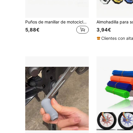
Puños de manillar de motocicleta, cubierta de manillar de goma universal para bicicleta todoterreno y accesorio de scooter
5,88€
3,94€