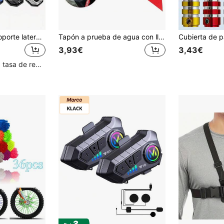
Almohadilla para soporte lateral de motocicleta, placa de extensión antideslizante para soporte lateral, almohadilla de pie ampliada para soporte de motocicleta & bicicleta, base de soporte antideslizante, almohadilla de extensión de soporte lateral con diseño ampliado estable, accesorios de motocicleta para soporte de estacionamiento
Tapón a prueba de agua con llavero para lavar motocross, tapón de goma antipolvo, tapón para lavar tuberías, protector de tuberías para motos de motocross
3,93€
3,43€
Clientes con alta tasa de repetición