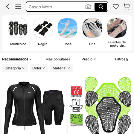
Guantes Moto Mujer
Cascos De Moto
Casco De Moto
Guantes de
Multicolor
Negro
Rosa
Gris
moto sin
protección
Recomendados
Más populares
Precio
Filtros
Categoría
Color
Material