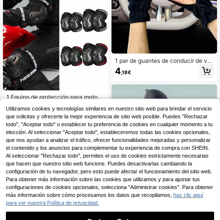
1 par de guantes de conducir de ver
ano con protección UV para ciclism
4
,18€
o al aire libre, ajuste holgado, antide
slizante, guantes cortos transpirabl
es
1 Equipo de protección para motoci
cleta, protección de rodillas y codo
12 Left
Utilizamos cookies y tecnologías similares en nuestro sitio web para brindar el servicio
s contra caídas y colisiones, equipo
15
que solicitas y ofrecerte la mejor experiencia de sitio web posible. Puedes "Rechazar
de motocicleta, protección de rodill
,56€
as y codos para motociclista, acces
todo", "Aceptar todo" o establecer tu preferencia de cookies en cualquier momento a tu
2
Hay otros vendedores
orios de protección para motociclet
elección. Al seleccionar "Aceptar todo", estableceremos todas las cookies opcionales,
a, regalo esencial para el conductor
que nos ayudan a analizar el tráfico, ofrecer funcionalidades mejoradas y personalizar
el contenido y los anuncios para complementar tu experiencia de compra con SHEIN.
Al seleccionar "Rechazar todo", permites el uso de cookies estrictamente necesarias
que hacen que nuestro sitio web funcione. Puedes desactivarlas cambiando la
configuración de tu navegador, pero esto puede afectar el funcionamiento del sitio web.
Para obtener más información sobre las cookies que utilizamos y para ajustar tus
Ahorro de 10,18€
configuraciones de cookies opcionales, selecciona "Administrar cookies". Para obtener
más información sobre cómo procesamos los datos que recopilamos,
haz clic aquí
Home & Garden EU
para ver nuestra Política de privacidad.
Casco de motocicleta, c
Almacén UE
ara completa, casco inteligente de
37
,76€
-21%
47,94€