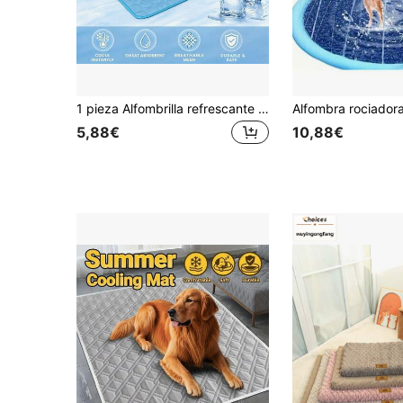
1 pieza Alfombrilla refrescante para mascotas, tela de seda de hielo transpirable, almohadilla refrescante para mascotas, uso universal en interiores/exteriores/coche, adecuada para mascotas pequeñas/medianas en verano, azul claro, gris, rosa
5,88€
10,88€