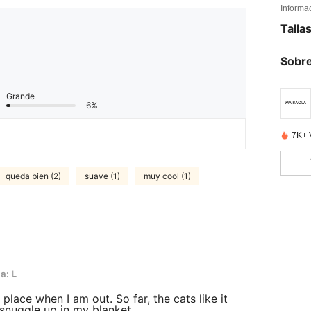
Informa
Talla
Sobre
Grande
6%
7K+ 
queda bien (2)
suave (1)
muy cool (1)
la:
L
place when I am out. So far, the cats like it
 snuggle up in my blanket