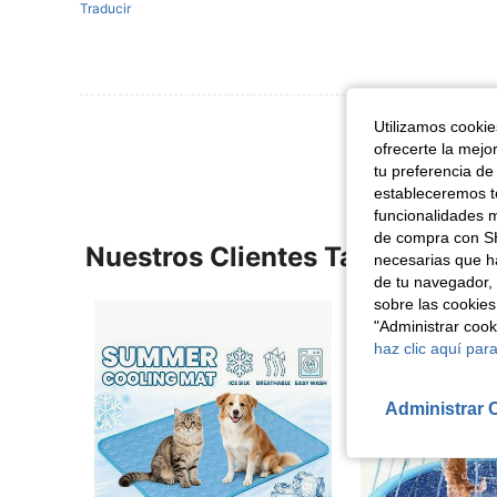
Traducir
Ver Más Re
Utilizamos cookies
ofrecerte la mejo
tu preferencia de
estableceremos to
funcionalidades m
de compra con SH
Nuestros Clientes También Vie
necesarias que h
de tu navegador, 
sobre las cookies
"Administrar coo
haz clic aquí para
Administrar 