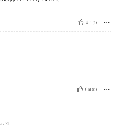
Útil (1)
Útil (0)
la:
XL