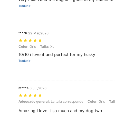
Traducir
t***b
22 Mar,2026
Color: Gris, Talla: XL
Color:
Gris
Talla:
XL
10/10 i love it and perfect for my husky
Traducir
m***a
6 Jul,2026
Adecuado general: La talla corresponde, Color: Gris, Talla: XL
Adecuado general:
La talla corresponde
Color:
Gris
Tal
Amazing I love it so much and my dog two