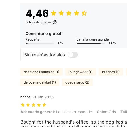
4,46
Política de Reseñas
Comentario global:
Pequeña
La talla corresponde
8%
86%
Sin reseñas locales
ocasiones formales (1)
loungewear (1)
lo adoro (1)
de buena calidad (1)
queda largo (2)
n***e
30 Jan,2026
Adecuado general: La talla corresponde, Color: Gris, Talla: L
Adecuado general:
La talla corresponde
Color:
Gris
Tal
Bought for the husband's office, so the dog has a 
very much and the dog still goes to my couch to