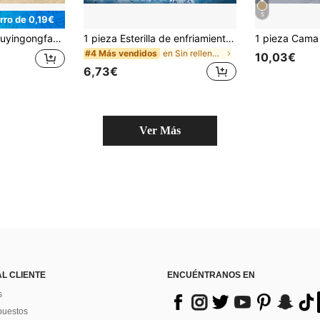
5
rro de 0,19€
tas acolchada y extraíble, suave y cómoda, transpirable, resistente a la suciedad y al desgaste, diseñada específicamente para perros y gatos de tamaño mediano a grande. Cama o alfombra para mascotas altamente atractiva adecuada para todas las estaciones y razas de gatos y perros
1 pieza Esterilla de enfriamiento hidratante para mascotas, Almohadilla de enfriamiento de verano para mascotas, Esterilla de enfriamiento rellena de agua para cama de perro/gato, Adecuada para mascotas medianas/pequeñas, Variedad de colores disponibles, Efecto de enfriamiento mejorado con polvo de hielo seco
en Sin relleno Cama y tapete para jaulas de mascot
#4 Más vendidos
10,03€
6,73€
Ver Más
AL CLIENTE
ENCUÉNTRANOS EN
s
puestos