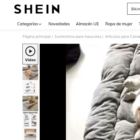
Bikin
Use up 
Categorías
Novedades
Almacén UE
Ropa de mujer
Página principal
Suministros para mascotas
Artículos para Cam
/
/
Video