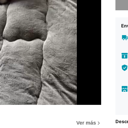
Env
Descr
Ver más