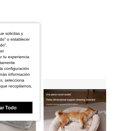
e solicitas y
odo" o establecer
do",
cer
r tu experiencia
ctamente
la configuración
 más información
es, selecciona
 que recopilamos,
ar Todo