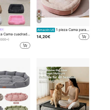
4
1 pieza Cama para mascotas ovalada, impermeable, a prueba de fugas, resistente a la suciedad, duradera, suave y cómoda, cálida, apta para perros y gatos pequeños, medianos y grandes, adecuada para todas las estaciones, esterilla de alta calidad para mascotas, cama para gatos, cama para perros, disponible en varios colores de color marrón con apariencia de ante
N
Almacén UE
PETSIN 1 pieza Cama cuadrada de peluche cálida y cómoda para perros grandes, perros medianos, alfombra para mascotas, sofá para mascotas, cama para gatos, canasta para perros, canasta antiansiedad para perros
14,20€
1000+)