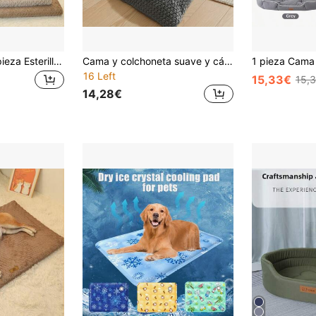
wuyingongfang 1 pieza Esterilla para mascotas rectangular de peluche gruesa y aumentada, cama para perro, cama para gato, lavable, resistente a la suciedad, resistente al desgaste, suave y cómoda, apta para perros y gatos medianos y grandes, cama de alta calidad para perro/gato, multiestacional, disponible en varios colores
Cama y colchoneta suave y cálida para mascotas, nido para mascotas, adecuado para perros, gatos y diversas mascotas de diferentes tamaños
16 Left
15,33€
15,
14,28€