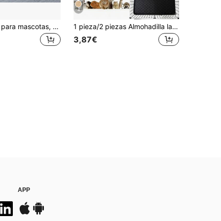
4
1 pieza Cama para mascotas, desmontable y lavable, adecuada para todas las estaciones, diseño semi-cerrado, apta para perros pequeños/grandes
1 pieza/2 piezas Almohadilla lavable antideslizante y absorbente de secado rápido para orina de hámster/conejo, alfombrilla reutilizable para mascotas, adecuada para mascotas pequeñas en todas las estaciones
3,87€
APP