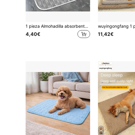
1 pieza Almohadilla absorbente de poliéster a prueba de humedad para mascotas del hogar, almohadilla para orina de perro para todas las estaciones, almohadilla refrescante extra grande para mascotas adecuada para gatos y perros
4,40€
11,42€