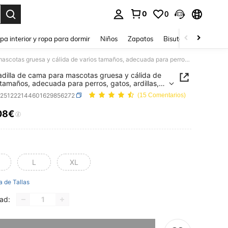
0
0
ar. Press Enter to select.
pa interior y ropa para dormir
Niños
Zapatos
Bisutería Y Accesorio
Almohadilla de cama para mascotas gruesa y cálida de varios tamaños, adecuada para perros, gatos, ardillas, hámsteres, conejos y otras mascotas pequeñas/medianas/grandes, para uso en todas las estaciones
dilla de cama para mascotas gruesa y cálida de
 tamaños, adecuada para perros, gatos, ardillas,
res, conejos y otras mascotas
p251222144601629856272
(15 Comentarios)
as/medianas/grandes, para uso en todas las
ones
08€
ICE AND AVAILABILITY
L
XL
a de Tallas
ad:
imos, este producto está agotado.