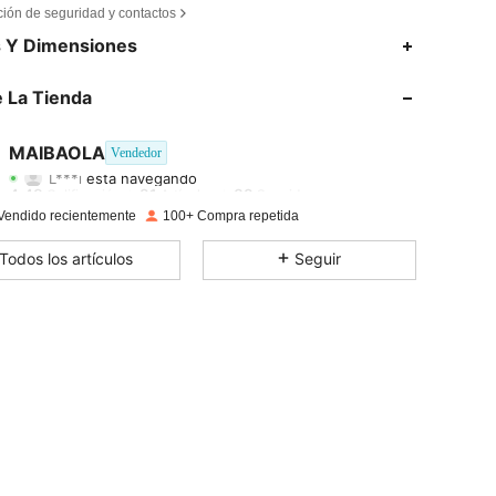
ción de seguridad y contactos
s Y Dimensiones
4,49
21
82
 La Tienda
4,49
21
82
MAIBAOLA
Vendedor
L***i
está navegando
4,49
21
82
Calificación
Artículos
Seguidores
Vendido recientemente
100+ Compra repetida
4,49
21
82
Todos los artículos
Seguir
4,49
21
82
4,49
21
82
4,49
21
82