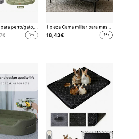
1 pieza Cama para perro/gato, adecuada para perros pequeños/medianos/grandes, para todas las estaciones, resistente a arañazos y mordeduras, lavable a máquina/a mano, tela suave y cómoda, impermeable y antideslizante, colchoneta para mascotas (consulte la tabla de tallas en las imágenes detalladas)
1 pieza Cama militar para mascotas gato y perro, adecuada para todas las estaciones, hecha de tela Oxford, disponible en todos los tamaños, soporta 10KG-40KG, fácil de instalar y desmontar, conveniente de transportar, transpirable y refrescante para el verano
18,43€
37€