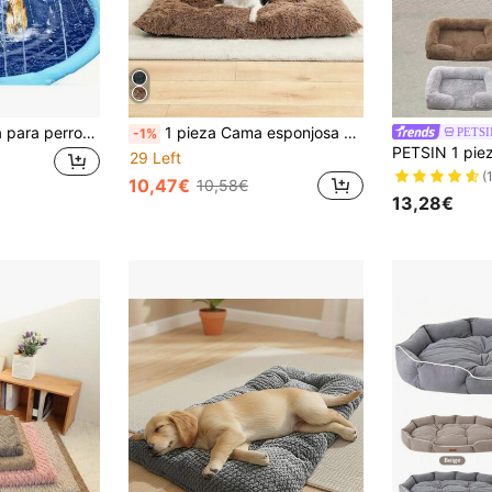
Alfombra rociadora para perros de 100cm/39in/150cm/59in/170cm/66.9in, piscina para perros gruesa y antideslizante con rociador, piscina para perros duradera para exteriores, alfombra de juego con fuente para perros en el patio trasero
1 pieza Cama esponjosa para perro, Cojín cómodo para mascotas, Tela suave con fondo antideslizante, Lavable a máquina, Adecuado para perros y gatos grandes/medianos/pequeños, Para todas las estaciones
PETSI
-1%
29 Left
(
10,47€
10,58€
13,28€