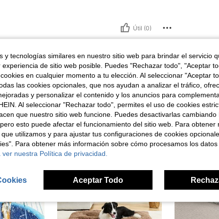
Útil (0)
señas
 y tecnologías similares en nuestro sitio web para brindar el servicio qu
r experiencia de sitio web posible. Puedes "Rechazar todo", "Aceptar t
 cookies en cualquier momento a tu elección. Al seleccionar "Aceptar to
das las cookies opcionales, que nos ayudan a analizar el tráfico, ofre
ejoradas y personalizar el contenido y los anuncios para complementa
EIN. Al seleccionar "Rechazar todo", permites el uso de cookies estri
ron
acen que nuestro sitio web funcione. Puedes desactivarlas cambiando 
pero esto puede afectar el funcionamiento del sitio web. Para obtener
 que utilizamos y para ajustar tus configuraciones de cookies opcional
kies". Para obtener más información sobre cómo procesamos los datos
 ver nuestra Política de privacidad.
Cookies
Aceptar Todo
Rechaz