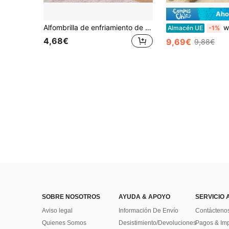
Aho
Alfombrilla de enfriamiento de seda de hielo para mascotas, alfombrilla impermeable antideslizante lavable y reutilizable para orinar de mascotas en verano, alfombrilla de entrenamiento para cachorros, adecuada para perros y gatos pequeños, medianos y grandes, para uso en interiores
wuyingongfang 1 pieza Alfombra para masco
Almacén UE
-1%
4,68€
9,69€
9,88€
SOBRE NOSOTROS
AYUDA & APOYO
SERVICIO 
Aviso legal
Información De Envío
Contácteno
Quienes Somos
Desistimiento/Devoluciones
Pagos & Im