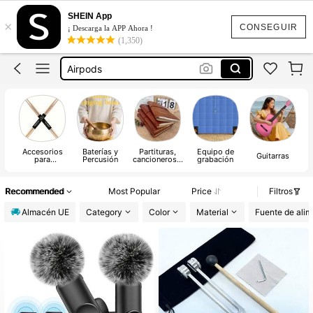
Auriculares Inalámbricos
SHEIN App
×
Microfono Inalambrico Para Movil
CONSEGUIR
¡ Descarga la APP Ahora !
(1,350)
Airpods
Cascos Inalámbricos
Cuenco Tibetano
Auriculares Inalámbricos
Accesorios
Baterías y
Partituras,
Equipo de
I
Guitarras
para
Percusión
cancioneros y
grabación
instrumentos
letras
Recommended
Most Popular
Price
Filtros
Almacén UE
Category
Color
Material
Fuente de ali