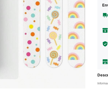
Env
Descr
Informa