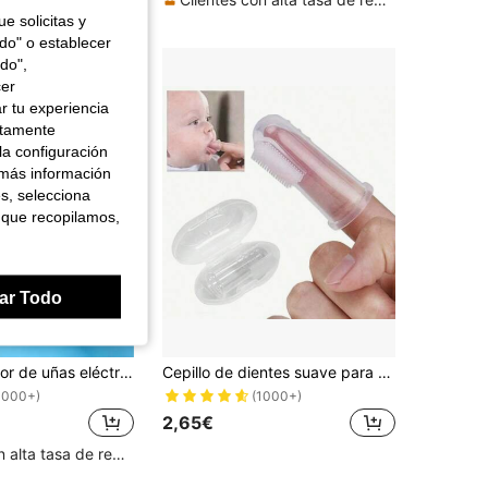
e solicitas y
odo" o establecer
do",
cer
r tu experiencia
ctamente
la configuración
 más información
es, selecciona
 que recopilamos,
ar Todo
1 pieza Limador de uñas eléctrico para bebés 6 en 1, cortaúñas multifuncional para niños para evitar rasguños, incluye herramientas para el cuidado de las uñas
Cepillo de dientes suave para bebé - Perfecto para la dentición y el cuidado oral - Excelente para niños y bebés, el mejor regalo para bebé
1000+)
(1000+)
2,65€
Clientes con alta tasa de repetición