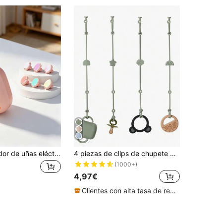
1 pieza Cortador de uñas eléctrico para bebé 6-en-1 Juego completo | Diseño de pollito lindo Funcionamiento silencioso | Múltiples cabezales de repuesto Anti-pellizco Anti-arañazos | Kit de cuidado de uñas para bebé | Herramienta de recorte y aseo de uñas para recién nacidos e infantes
4 piezas de clips de chupete de silicona suave para dentición, soportes ajustables para chupetes de bebé, accesorios para cochecito de bebé
(1000+)
4,97€
Clientes con alta tasa de repetición