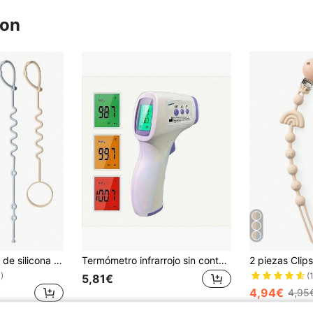
ron
5 piezas Cordones de silicona para bebé, Clips ajustables anti-pérdida para chupetes, Colgante ajustable para bebé, Adecuado para botellas, cochecitos, sillas altas y cunas
Termómetro infrarrojo sin contacto MAMIJOY con pantalla LED grande (baterías no incluidas), ideal como regalo de Acción de Gracias
)
(
5,81€
4,94€
4,95
Clientes con alta tasa de repetición