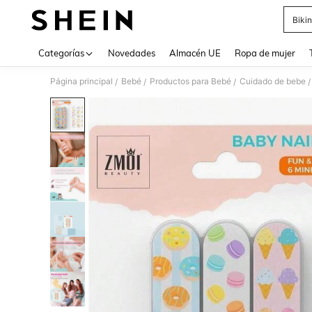
Bikin
Use up 
Categorías
Novedades
Almacén UE
Ropa de mujer
Página principal
Bebé
Productos para Bebé
Cuidado de bebe
/
/
/
/