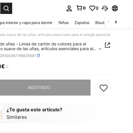
0
0
ar. Press Enter to select.
pa interior y ropa para dormir
Niños
Zapatos
Bisutería Y Accesorio
do suave de las uñas, artículos esenciales para el arreglo personal
de uñas - Limas de cartón de colores para el
o suave de las uñas, artículos esenciales para el
o personal
a25100367766574597
8€
ICE AND AVAILABILITY
imos, este producto está agotado.
AGOTADO
¿Te gusta este artículo?
Similares