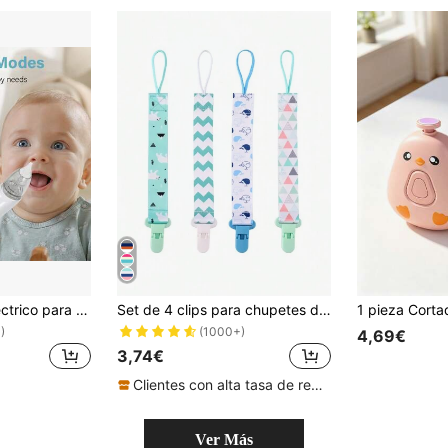
Aspirador nasal eléctrico para bebés, dispositivo de succión nasal recargable con potencia de succión ajustable y música, incluye 3 puntas suaves de silicona
Set de 4 clips para chupetes de bebé - Clips para chupetes para niños y niñas que se ajustan a la mayoría de los chupetes, regalo de Acción de Gracias
)
(1000+)
4,69€
3,74€
Clientes con alta tasa de repetición
Ver Más