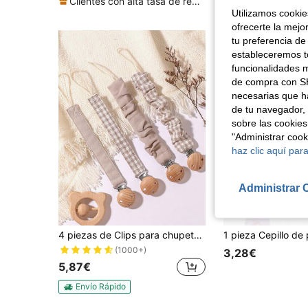
Clientes con alta tasa de repetición
Utilizamos cookies
ofrecerte la mejo
tu preferencia de
estableceremos to
funcionalidades m
de compra con SH
necesarias que h
de tu navegador, 
sobre las cookies
"Administrar coo
haz clic aquí para
Administrar 
4 piezas de Clips para chupetes de bebé, a cuadros, lunares, unicolor azul/rosa/caqui, clips de chupete de madera con 3 agujeros, aptos para uso diario
(1000+)
3,28€
5,87€
Envío Rápido