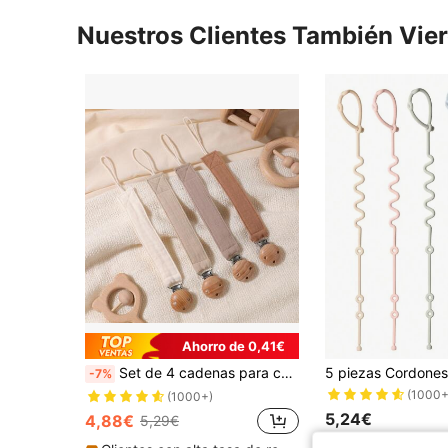
Nuestros Clientes También Vie
Ahorro de 0,41€
Set de 4 cadenas para chupetes de bebé, sujetadores de chupetes de moda y sujetadores de chupetes de madera de 3 agujeros, adecuados para niños y niñas, uso diario, regalo
-7%
(1000+
(1000+)
5,24€
4,88€
5,29€