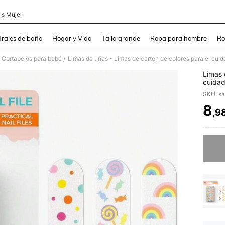
is Mujer
and down arrow keys to navigate search Búsqueda Reciente and Buscar y Encontr
Trajes de baño
Hogar y Vida
Talla grande
Ropa para hombre
Ro
Cortapelos para bebé
Limas de uñas - Limas de cartón de colores para el cuida
/
Limas 
cuidad
arregl
SKU: s
8
,9
PR
Lo sent