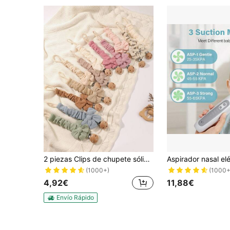
2 piezas Clips de chupete sólidos y estampados para bebé, Clips de chupete con lazo, Clips de chupete de madera con 3 agujeros, Adecuado para uso diario en azul, rosa, caqui
(1000+)
(1000+
4,92€
11,88€
Envío Rápido