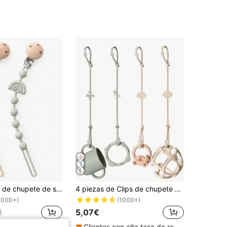
2 piezas Clips de chupete de silicona para bebé, cadena de dentición para masticar clips de chupete para bebé, accesorios de soporte de chupete para bebé
4 piezas de Clips de chupete de silicona con diseño de dinosaurio de dibujos animados, ajustables y anti-pérdida, Clips de chupete de silicona para bebé para cochecito
1000+)
(1000+)
5,07€
€
Clientes con alta tasa de repetición
Clientes con alta tasa de repetición