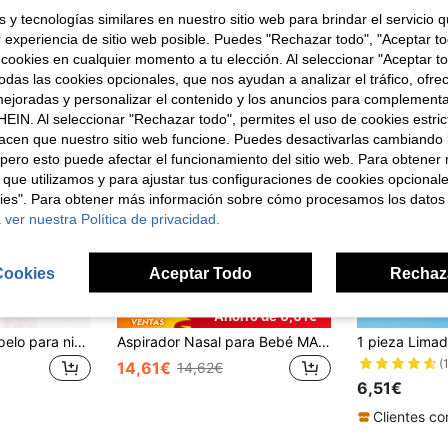
 y tecnologías similares en nuestro sitio web para brindar el servicio qu
r experiencia de sitio web posible. Puedes "Rechazar todo", "Aceptar t
 cookies en cualquier momento a tu elección. Al seleccionar "Aceptar to
das las cookies opcionales, que nos ayudan a analizar el tráfico, ofre
ejoradas y personalizar el contenido y los anuncios para complementa
EIN. Al seleccionar "Rechazar todo", permites el uso de cookies estri
acen que nuestro sitio web funcione. Puedes desactivarlas cambiando 
pero esto puede afectar el funcionamiento del sitio web. Para obtener
 que utilizamos y para ajustar tus configuraciones de cookies opcional
kies". Para obtener más información sobre cómo procesamos los datos
 ver nuestra Política de privacidad.
Cookies
Aceptar Todo
Rechaz
4
Ahorro de 0,01€
1 pieza Cepillo de pelo para niñas con diseño de dibujos animados lindos, antiestático, desenredante, para uso en húmedo y seco, fácil de llevar
Aspirador Nasal para Bebé MAMIJOY: Succión Potente, Aspirador Nasal Eléctrico, Adecuado para Recién Nacidos y Niños Pequeños, con Funciones de Luz y Música.
(
14,61€
14,62€
6,51€