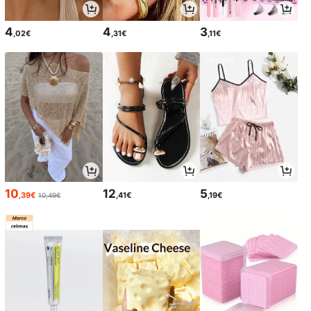
4
4
3
,02€
,31€
,11€
10
12
5
,39€
,41€
,19€
10,49€