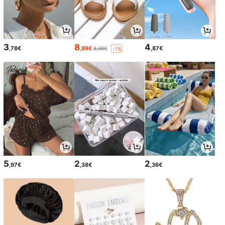
3
8
4
,78€
,89€
,87€
8,98€
-1%
5
2
2
,97€
,38€
,36€