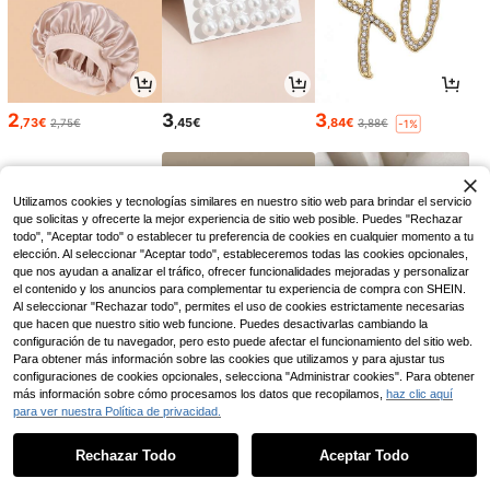
2
3
3
,73€
,45€
,84€
2,75€
3,88€
-1%
Utilizamos cookies y tecnologías similares en nuestro sitio web para brindar el servicio
que solicitas y ofrecerte la mejor experiencia de sitio web posible. Puedes "Rechazar
todo", "Aceptar todo" o establecer tu preferencia de cookies en cualquier momento a tu
elección. Al seleccionar "Aceptar todo", estableceremos todas las cookies opcionales,
que nos ayudan a analizar el tráfico, ofrecer funcionalidades mejoradas y personalizar
el contenido y los anuncios para complementar tu experiencia de compra con SHEIN.
Al seleccionar "Rechazar todo", permites el uso de cookies estrictamente necesarias
que hacen que nuestro sitio web funcione. Puedes desactivarlas cambiando la
configuración de tu navegador, pero esto puede afectar el funcionamiento del sitio web.
Para obtener más información sobre las cookies que utilizamos y para ajustar tus
11
8
5
,52€
,63€
,19€
configuraciones de cookies opcionales, selecciona "Administrar cookies". Para obtener
más información sobre cómo procesamos los datos que recopilamos,
haz clic aquí
para ver nuestra Política de privacidad.
1
0
Rechazar Todo
Aceptar Todo