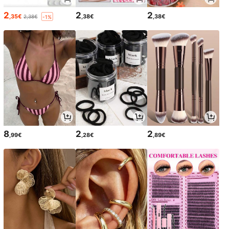
2
2
2
,35€
,38€
,38€
2,38€
-1%
8
2
2
,99€
,28€
,89€