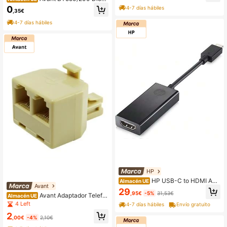
5 Amp. 200V.
0
4-7 días hábiles
,35€
4-7 días hábiles
HP
HP USB-C to HDMI Ada
Almacén UE
Avant
pter Adaptador gráfico USB Negro
29
,95€
-5%
31,53€
Avant Adaptador Telefo
Almacén UE
no RJ12 6P6C 1 Macho A 2 Hembra
4 Left
4-7 días hábiles
Envío gratuito
s 39.015/6/6
2
,00€
-4%
2,10€