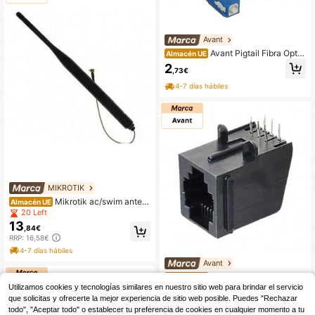
Avant
Avant Pigtail Fibra Optic
Almacén UE
a Sc/upc Monomodo 1m F-pig-ssc1
2
,73€
m
4-7 días hábiles
MIKROTIK
Mikrotik ac/swim anten
Almacén UE
a omni mikrotik swivel antenna mm
20 Left
cx (for indoor use) 2ghz-6ghz -ac/s
13
,84€
wim
RRP: 16,58€
4-7 días hábiles
Avant
Avant Base Telefonica
Almacén UE
C.I. 6P/6C 39.700/6/6
Utilizamos cookies y tecnologías similares en nuestro sitio web para brindar el servicio
39 Left
que solicitas y ofrecerte la mejor experiencia de sitio web posible. Puedes "Rechazar
1
,08€
-5%
1,14€
todo", "Aceptar todo" o establecer tu preferencia de cookies en cualquier momento a tu