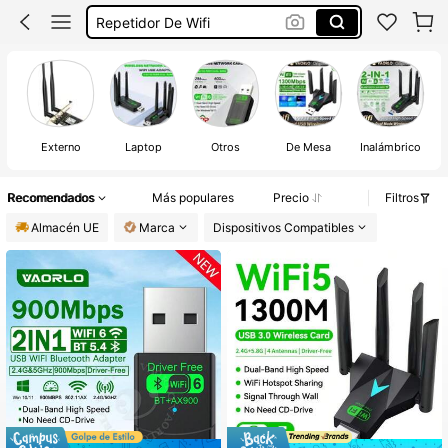
Repetidor De Wifi
Wifi Portátil
Adaptador Wifi Usb
Wifi
Externo
Laptop
Otros
De Mesa
Inalámbrico
Recomendados
Más populares
Precio
Filtros
Almacén UE
Marca
Dispositivos Compatibles