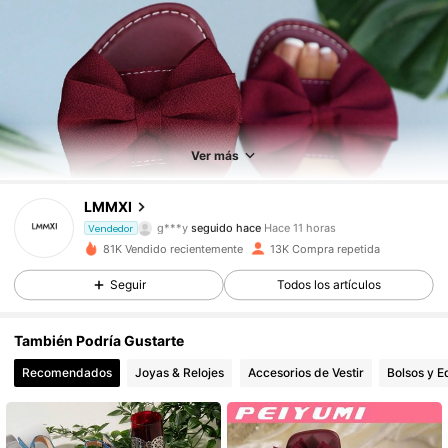
Ver más
6.9K Seguidores
4,84
LMMXI
4***5
está navegando
Vendedor
6.9K Seguidores
4,84
81K Vendido recientemente
13K Compra repetida
Seguir
Todos los artículos
6.9K Seguidores
4,84
También Podría Gustarte
Recomendados
Joyas & Relojes
Accesorios de Vestir
Bolsos y E
6.9K Seguidores
4,84
6.9K Seguidores
4,84