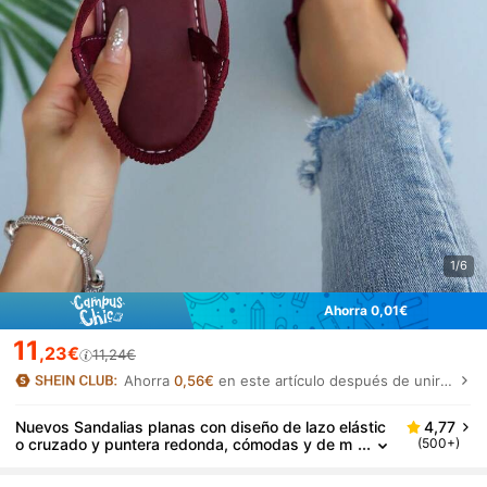
1/6
Ahorra 0,01€
11
,23€
11,24€
Ahorra
0,56€
en este artículo después de unirte.
Nuevos Sandalias planas con diseño de lazo elástic
4,77
o cruzado y puntera redonda, cómodas y de m
(500+)
oda casual para mujer de talla grande, para ext
erior, playa y verano