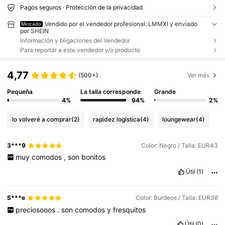
Pagos seguros · Protección de la privacidad
Vendido por el vendedor profesional: LMMXI y enviado
Mercado
por SHEIN
Información y bligaciones del Vendedor
Para reportar a este vendedor y/o producto
4,77
(500+)
Ver más
Pequeña
La talla corresponde
Grande
4%
94%
2%
lo volveré a comprar
(2)
rapidez logística
(4)
loungewear
(4)
3***9
Color: Negro / Talla: EUR43
muy
comodos
,
son
bonitos
Útil
(1)
S***e
Color: Burdeos / Talla: EUR38
preciosooos
.
son
comodos
y
fresquitos
Útil
(0)