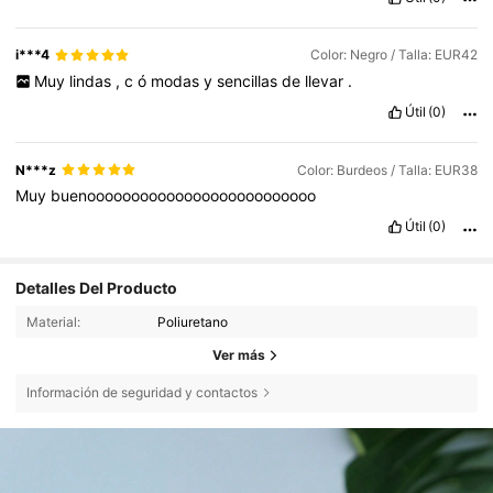
i***4
Color: Negro / Talla: EUR42
Muy
lindas
,
c
ó
modas
y
sencillas
de
llevar
.
Útil
(0)
N***z
Color: Burdeos / Talla: EUR38
Muy
buenoooooooooooooooooooooooooo
Útil
(0)
Detalles Del Producto
Material:
Poliuretano
Ver más
Información de seguridad y contactos