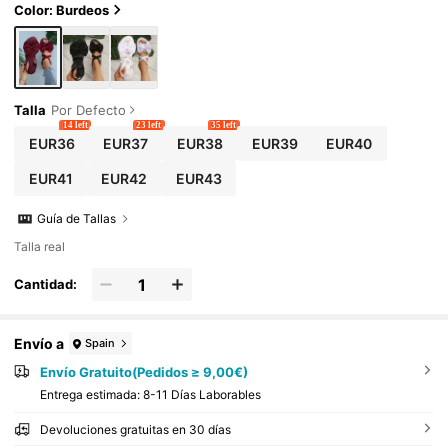
Color: Burdeos
Talla
Por Defecto
14 left
23 left
35 left
EUR36
EUR37
EUR38
EUR39
EUR40
EUR41
EUR42
EUR43
Guía de Tallas
Talla real
Cantidad:
Envío a
Spain
Envío Gratuito(Pedidos ≥ 9,00€)
Entrega estimada:
8-11 Días Laborables
Devoluciones gratuitas en 30 días