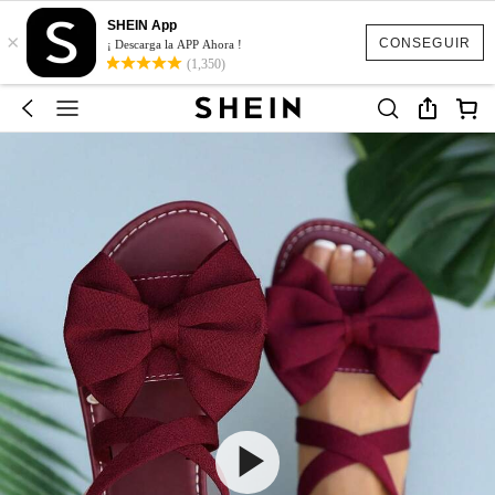
SHEIN App
×
CONSEGUIR
¡ Descarga la APP Ahora !
(1,350)