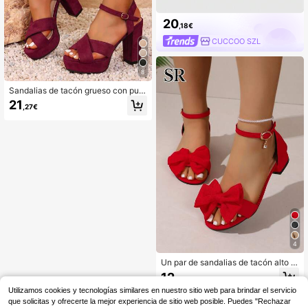
20
,18€
CUCCOO SZL
8
Sandalias de tacón grueso con punt
a abierta, diseño de correa cruzada
21
,27€
y hebilla lateral, estilo versátil y ele
gante, adecuadas para bailes, fiest
as y uso casual de verano, color roj
o vino
4
Un par de sandalias de tacón alto c
on lazo grande texturizado rojo par
12
,92€
a jóvenes, zapatos de princesa eleg
Utilizamos cookies y tecnologías similares en nuestro sitio web para brindar el servicio
antes y versátiles, zapatos de tacó
n alto para uso diario y al aire libre
que solicitas y ofrecerte la mejor experiencia de sitio web posible. Puedes "Rechazar