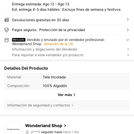
Entrega estimada:
Ago 12 - Ago 13
Est. entrega 4-5 días hábiles : Excluye fines de semana y festivos
Devoluciones gratuitas en 30 días
Pagos seguros · Protección de la privacidad
Vendido y enviado por el vendedor profesional:
Mercado
Wonderland Shop
Almacén de la UE
Información y bligaciones del Vendedor
Para reportar a este vendedor y/o producto
Detalles Del Producto
Material:
Tela tricotada
Composición:
100% Algodón
Ver más
Información de seguridad y contactos
4 Seguidores
4,56
Wonderland Shop
4 Seguidores
4,56
a***5
seguido hace
Hace 1 día