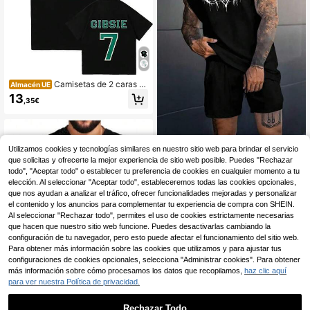
Camisetas de 2 caras d
Almacén UE
e Tommen College Boys Of Tomme
13
,35€
n, regalo para amantes de los libros,
cómodas camisetas de 100% algod
ón, camisetas de manga corta y cu
ello redondo para mujer y hombre
GymBeat
Utilizamos cookies y tecnologías similares en nuestro sitio web para brindar el servicio
que solicitas y ofrecerte la mejor experiencia de sitio web posible. Puedes "Rechazar
GymBeat Camiseta de tirantes
NEW
deportiva de verano para hombre c
todo", "Aceptar todo" o establecer tu preferencia de cookies en cualquier momento a tu
9
,99€
on estampado de color contrastant
elección. Al seleccionar "Aceptar todo", estableceremos todas las cookies opcionales,
e, transpirable, cómoda, de corte sli
que nos ayudan a analizar el tráfico, ofrecer funcionalidades mejoradas y personalizar
m para gimnasio, ligera
el contenido y los anuncios para complementar tu experiencia de compra con SHEIN.
Al seleccionar "Rechazar todo", permites el uso de cookies estrictamente necesarias
que hacen que nuestro sitio web funcione. Puedes desactivarlas cambiando la
configuración de tu navegador, pero esto puede afectar el funcionamiento del sitio web.
Para obtener más información sobre las cookies que utilizamos y para ajustar tus
configuraciones de cookies opcionales, selecciona "Administrar cookies". Para obtener
más información sobre cómo procesamos los datos que recopilamos,
haz clic aquí
para ver nuestra Política de privacidad.
Rechazar Todo