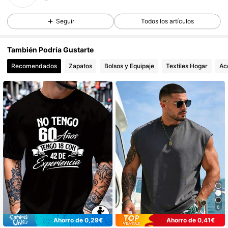
4 Seguidores
4,56
Seguir
Todos los artículos
4 Seguidores
4,56
4 Seguidores
4,56
También Podría Gustarte
Recomendados
Zapatos
Bolsos y Equipaje
Textiles Hogar
Ac
6
Ahorro de 0,29€
Ahorro de 0,41€