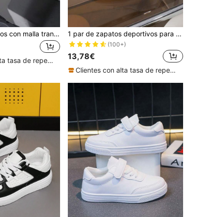
Zapatos deportivos con malla transpirable para niños, tenis atléticos ligeros y casuales para niños, apropiados para la escuela, para todas las temporadas
1 par de zapatos deportivos para niños de otoño nuevos, zapatos casuales de suela blanda, moda versátil y antideslizante para niñas con punta redonda para uso en exteriores
(100+)
13,78€
Clientes con alta tasa de repetición
Clientes con alta tasa de repetición