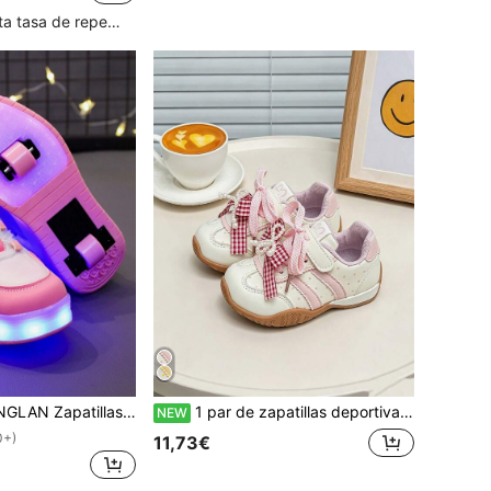
Clientes con alta tasa de repetición
colorida brillante para primavera/verano, adecuado para niños y niñas de primaria y secundaria, zapatos deportivos y casuales, zapatillas chunky, zapatillas con ruedas, zapatillas para correr con luz LED para primavera/otoño, zapatos con cambio de color, zapatos deportivos con luces LED para niños
1 par de zapatillas deportivas casuales para niños, bebés y niños pequeños, zapatos de skate, transpirables, cómodos y de moda con cierre de gancho y bucle, adecuados para primavera, verano, otoño e invierno, nuevo estilo de zapatos para niños y niñas, zapatos para caminar, uso al aire libre
NEW
0+)
11,73€