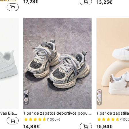
17,28€
13,25€
6
4
1 Par De Zapatillas Deportivas Blancas Para Niños, Zapatos De Skate Bajos Para Niños, Zapatos Casuales Escolares Para Niñas
1 par de zapatos deportivos populares para niños, nuevos zapatos casuales de malla transpirable con suela blanda y antideslizante para niños y niñas en otoño/invierno, zapatillas deportivas
(1000+)
(100
14,88€
15,94€