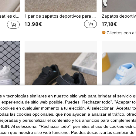
studiantes, Zapatos de Moda para Niños
1 par de zapatos deportivos para niños, zapatillas blancas casuales de moda, zapatos de skate planos (se recomienda comprar 1 talla talla grande grande para pies anchos, gruesos o grandes)
13,98€
17,18€
 y tecnologías similares en nuestro sitio web para brindar el servicio qu
r experiencia de sitio web posible. Puedes "Rechazar todo", "Aceptar t
 cookies en cualquier momento a tu elección. Al seleccionar "Aceptar to
das las cookies opcionales, que nos ayudan a analizar el tráfico, ofre
ejoradas y personalizar el contenido y los anuncios para complementa
EIN. Al seleccionar "Rechazar todo", permites el uso de cookies estri
acen que nuestro sitio web funcione. Puedes desactivarlas cambiando 