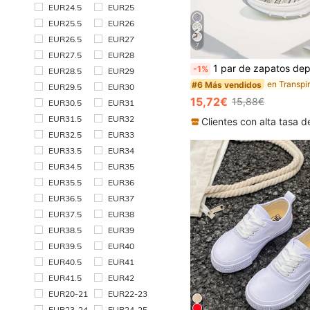
EUR24.5
EUR25
EUR25.5
EUR26
EUR26.5
EUR27
7
EUR27.5
EUR28
1 par de zapatos deportivos infantiles de malla transpirable nuevos de primavera, zapatillas casuales ligeras vintage de suela gruesa para niñas, zapatos 
-1%
EUR28.5
EUR29
#6 Más vendidos
EUR29.5
EUR30
15,72€
15,88€
EUR30.5
EUR31
EUR31.5
EUR32
EUR32.5
EUR33
EUR33.5
EUR34
EUR34.5
EUR35
EUR35.5
EUR36
EUR36.5
EUR37
EUR37.5
EUR38
EUR38.5
EUR39
EUR39.5
EUR40
EUR40.5
EUR41
EUR41.5
EUR42
EUR20-21
EUR22-23
EUR23-24
EUR24-25