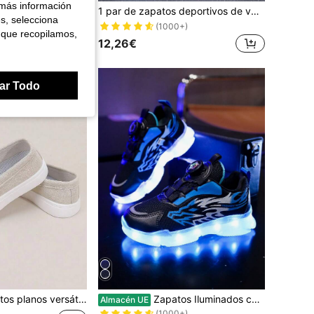
 más información
con cierre de gancho y bucle y suela de plataforma gruesa, zapatos casuales
1 par de zapatos deportivos de verano para niñas, nuevos tenis deportivos de malla transpirable para niños de 2025, zapatos deportivos blancos grandes para niñas
es, selecciona
(1000+)
 que recopilamos,
12,26€
ar Todo
en Carta Zapatillas para niños
#7 Más vendidos
iles para niños 2025, zapatillas casuales de bajo corte y peso ligero
Zapatos Iluminados con Luz LED de 7 Colores Recargables por USB de GUANGLAN, Zapatillas Deportivas de Malla Transpirable con Botón Giratorio, Zapatillas de Dibujos Animados para Niños, Niños Pequeños y Niños Grandes, Adecuado para Primavera, Verano y Otoño, Unisex
Almacén UE
(1000+)