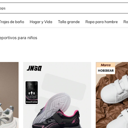
ops
and down arrow keys to navigate search Búsqueda Reciente and Buscar y Encontr
Trajes de baño
Hogar y Vida
Talla grande
Ropa para hombre
Ro
portivos para niños