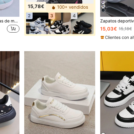
15,78€
100+ vendidos
2
3
4
Zapatillas deportivas ligeras de malla Dopamine Kids, estilo campus cómodas de EVA para correr
15,03€
15,18€