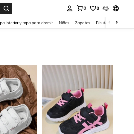
0
0
ar. Press Enter to select.
pa interior y ropa para dormir
Niños
Zapatos
Bisutería Y Accesorio