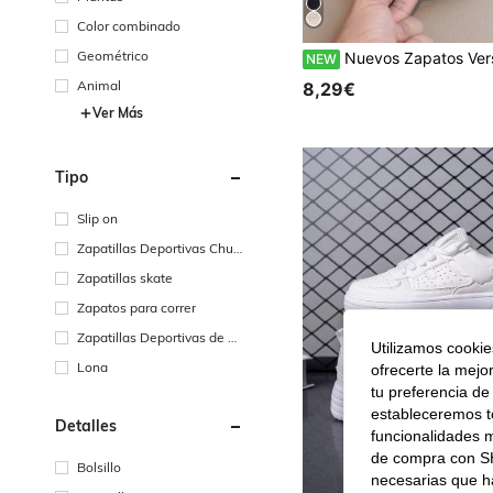
Color combinado
Geométrico
Nuevos Zapatos Versátiles de Nicho para Mujer, Zapatillas Deportivas Casuales Planas Retro para E
NEW
Animal
8,29€
Ver Más
Tipo
Slip on
Zapatillas Deportivas Chun
ky
Zapatillas skate
Zapatos para correr
Zapatillas Deportivas de Ca
Utilizamos cookies
lcetín
Lona
ofrecerte la mejo
tu preferencia de
estableceremos to
Detalles
funcionalidades m
de compra con SH
Bolsillo
necesarias que h