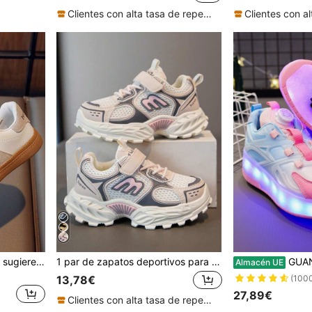
Clientes con alta tasa de repetición
[El tamaño es pequeño, se sugiere pedir una talla talla grande. Si su talla habitual es talla grande pequeña, se sugiere pedir su talla regular] 1 par de zapatos deportivos cómodos para niños, nuevos zapatos casuales versátiles de suela blanda y antideslizantes para niños y niñas, de puntera redonda y corte bajo, adecuados para Halloween, Navidad, estudiantes, zapatos para caminar de niños pequeños
1 par de zapatos deportivos para niños para todas las estaciones, cómodos y ligeros, adecuados para múltiples ocasiones
GUANGLAN Zapatillas con luces LED recargables por USB para niños, zapatos de malla con luz 
Almacén UE
13,78€
(100
27,89€
Clientes con alta tasa de repetición