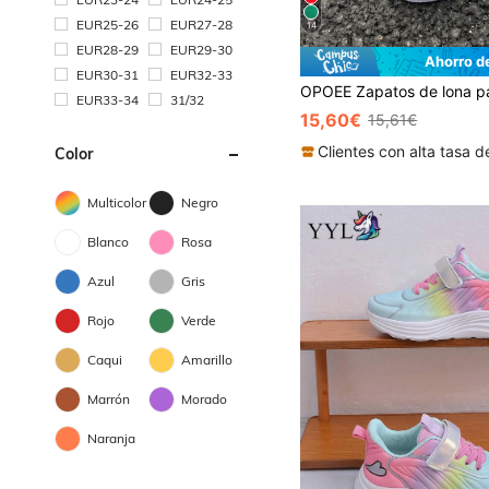
EUR25-26
EUR27-28
14
EUR28-29
EUR29-30
Ahorro d
EUR30-31
EUR32-33
EUR33-34
31/32
15,60€
15,61€
Color
Multicolor
Negro
Blanco
Rosa
Azul
Gris
Rojo
Verde
Caqui
Amarillo
Marrón
Morado
Naranja