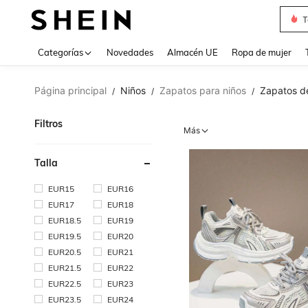
T
Use up 
Categorías
Novedades
Almacén UE
Ropa de mujer
Página principal
Niños
Zapatos para niños
Zapatos de
/
/
/
Filtros
Más
Talla
EUR15
EUR16
EUR17
EUR18
EUR18.5
EUR19
EUR19.5
EUR20
EUR20.5
EUR21
EUR21.5
EUR22
EUR22.5
EUR23
EUR23.5
EUR24