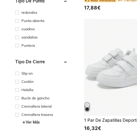
#3 Más vendidos
Tipo De Punta
17,88€
redondos
Punta abierta
cuadros
sandalias
Puntera
Tipo De Cierre
Slip on
Cordón
Hebilla
Bucle de gancho
Cremallera lateral
Cremallera trasera
Ver Más
16,32€