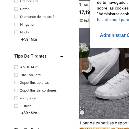
Cremallera
de tu navegador, 
sobre las cookies
Botón
17,19€
"Administrar coo
Diamante de imitación
haz clic aquí para
Establecido hace 1 año
Ninguno
Nudo
Administrar 
Ver Más
Tipo De Tirantes
ANUDADO
Tira Tobillera
Zapatillas abiertas
Zapatillas sin cordones
mary Jane
T-strap
Ver Más