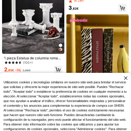
con base - Diseño majestuoso de B
ina, exhibición costera, uso en múlti
16 Left
uda en meditación, placa decorativ
ples habitaciones
3
a para el hogar, artesanía exquisita,
,82€
ornamento de oficina, regalo ideal
para Año Nuevo y Navidad | Plano
2D, grosor de 0.3 cm
Pantallas y divisores de
Almacén UE
ambientes
12
,00€
-7%
13,00€
1 pieza Estatua de columna romana
FIFA
blanca de estilo clásico europeo, b
(100+)
Réplica Oficial Licenciada del Trofe
ase decorativa para portavelas con
2
o de la Copa del Mundo de la FIFA 2
#2 Más vendidos
en Figuras y miniaturas
diseño artístico en forma de column
,85€
-1%
2,88€
026, Estatua de Resina de la Copa
a romana, columna romana, portav
7
de Campeón Dorada, Recuerdo Col
,07€
elas europeo, decoración de escrit
eccionable de Fútbol, Decoración d
orio, adorno, adorno artesanal de d
Utilizamos cookies y tecnologías similares en nuestro sitio web para brindar el servicio
e Escritorio para el Hogar y la Oficin
ecoración cálida para el hogar inter
que solicitas y ofrecerte la mejor experiencia de sitio web posible. Puedes "Rechazar
a, Regalo Conmemorativo Deportiv
ior, adecuado para decoración del
todo", "Aceptar todo" o establecer tu preferencia de cookies en cualquier momento a tu
o para Fans del Fútbol
hogar, boda, vacaciones, accesorio
elección. Al seleccionar "Aceptar todo", estableceremos todas las cookies opcionales,
s de decoración de fiestas
que nos ayudan a analizar el tráfico, ofrecer funcionalidades mejoradas y personalizar
Joivida
el contenido y los anuncios para complementar tu experiencia de compra con SHEIN.
Joivida 1 pieza Decoración de libro
Al seleccionar "Rechazar todo", permites el uso de cookies estrictamente necesarias
falso moderno, libro falso plegable
3
,72€
que hacen que nuestro sitio web funcione. Puedes desactivarlas cambiando la
para hotel y cafetería, diseño minim
alista, múltiples estilos disponibles
configuración de tu navegador, pero esto puede afectar el funcionamiento del sitio web.
(interior, floral, estampados de ciud
Para obtener más información sobre las cookies que utilizamos y para ajustar tus
ad), fácil autoensamblaje, agrega u
configuraciones de cookies opcionales, selecciona "Administrar cookies". Para obtener