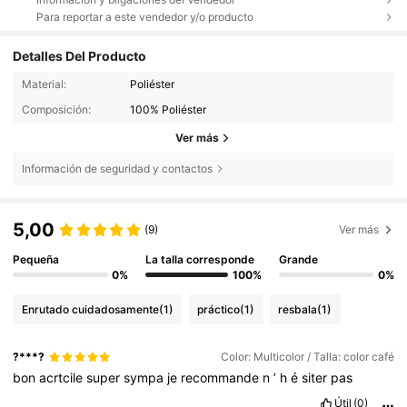
Para reportar a este vendedor y/o producto
Detalles Del Producto
Material:
Poliéster
Composición:
100% Poliéster
Ver más
Información de seguridad y contactos
5,00
(9)
Ver más
Pequeña
La talla corresponde
Grande
0%
100%
0%
Enrutado cuidadosamente
(1)
práctico
(1)
resbala
(1)
?***?
Color: Multicolor / Talla: color café
bon
acrtcile
super
sympa
je
recommande
n
’
h
é
siter
pas
Útil
(0)