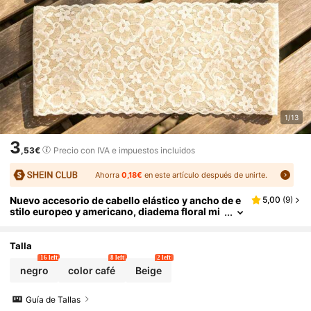
1/13
3
,53€
Precio con IVA e impuestos incluidos
Ahorra
0,18€
en este artículo después de unirte.
Nuevo accesorio de cabello elástico y ancho de e
5,00
(
9
)
stilo europeo y americano, diadema floral mi
nimalista, accesorios para el cabello para mu
jeres, bandas para el cabello deportivo, banda pa
ra sudar para ciclismo
Talla
16 left
8 left
2 left
negro
color café
Beige
Guía de Tallas