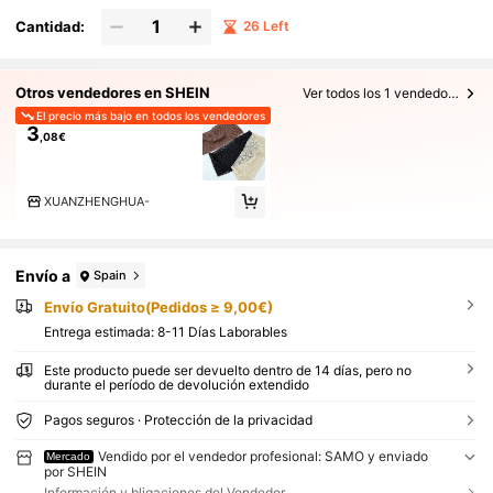
Cantidad:
26 Left
Otros vendedores en SHEIN
Ver todos los 1 vendedores
El precio más bajo en todos los vendedores
3
,08€
XUANZHENGHUA-
Envío a
Spain
Envío Gratuito(Pedidos ≥ 9,00€)
Entrega estimada:
8-11 Días Laborables
Este producto puede ser devuelto dentro de 14 días, pero no
durante el período de devolución extendido
Pagos seguros · Protección de la privacidad
Vendido por el vendedor profesional: SAMO y enviado
Mercado
por SHEIN
Información y bligaciones del Vendedor