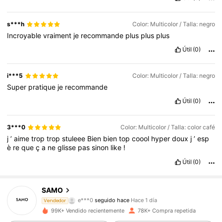
s***h
Color: Multicolor / Talla: negro
Incroyable
vraiment
je
recommande
plus
plus
plus
Útil
(0)
i***5
Color: Multicolor / Talla: negro
Super
pratique
je
recommande
Útil
(0)
3***0
Color: Multicolor / Talla: color café
j
’
aime
trop
trop
stuleee
Bien
bien
top
coool
hyper
doux
j
’
esp
è
re
que
ç
a
ne
glisse
pas
sinon
like
!
Útil
(0)
11K Seguidores
4,84
SAMO
e***0
seguido hace
Hace 1 día
t***4
está navegando
Vendedor
11K Seguidores
4,84
99K+ Vendido recientemente
78K+ Compra repetida