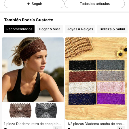
Seguir
Todos los artículos
11K Seguidores
4,84
También Podría Gustarte
Recomendados
Hogar & Vida
Joyas & Relojes
Belleza & Salud
11K Seguidores
4,84
11K Seguidores
4,84
11K Seguidores
4,84
11K Seguidores
4,84
11K Seguidores
4,84
1 pieza Diadema retro de encaje hu
1/2 piezas Diadema ancha de encaj
11K Seguidores
4,84
eco, elástica transpirable antidesliz
e francés vintage, diseño floral hue