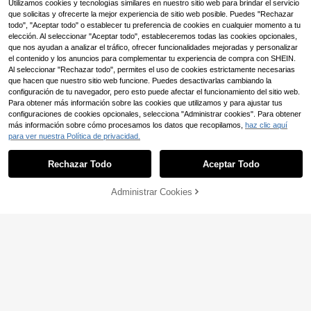
Utilizamos cookies y tecnologías similares en nuestro sitio web para brindar el servicio
el cabello elásticos para yoga y dep
ortes, versátiles para uso diario y m
que solicitas y ofrecerte la mejor experiencia de sitio web posible. Puedes "Rechazar
últiples ocasiones
todo", "Aceptar todo" o establecer tu preferencia de cookies en cualquier momento a tu
elección. Al seleccionar "Aceptar todo", estableceremos todas las cookies opcionales,
que nos ayudan a analizar el tráfico, ofrecer funcionalidades mejoradas y personalizar
el contenido y los anuncios para complementar tu experiencia de compra con SHEIN.
Al seleccionar "Rechazar todo", permites el uso de cookies estrictamente necesarias
que hacen que nuestro sitio web funcione. Puedes desactivarlas cambiando la
configuración de tu navegador, pero esto puede afectar el funcionamiento del sitio web.
Para obtener más información sobre las cookies que utilizamos y para ajustar tus
configuraciones de cookies opcionales, selecciona "Administrar cookies". Para obtener
más información sobre cómo procesamos los datos que recopilamos,
haz clic aquí
para ver nuestra Política de privacidad.
Rechazar Todo
Aceptar Todo
Administrar Cookies
AÑADIR A LA BOLSA