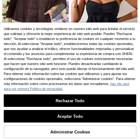
23
4
#Bikini Vcay
Costavie Conjunto de bi
Swim SPRTY
Almacén UE
Utilizamos cookies y tecnologías similares en nuestro sitio web para brindar el servicio
kini de 2 piezas con top halter y Bot
10
que solicitas y ofrecerte la mejor experiencia de sitio web posible. Puedes "Rechazar
Swim SPRTY 1 pieza Traje de baño
,49€
tom tipo tanga, con textura de lentej
de una pieza de unicolor con diseñ
todo", "Aceptar todo" o establecer tu preferencia de cookies en cualquier momento a tu
14
uelas, traje de baño sexy para vaca
,31€
o floral hueco para vacaciones y su
elección. Al seleccionar "Aceptar todo", estableceremos todas las cookies opcionales,
ciones de primavera/verano en la pl
rf de verano para mujer
que nos ayudan a analizar el tráfico, ofrecer funcionalidades mejoradas y personalizar
aya
10
el contenido y los anuncios para complementar tu experiencia de compra con SHEIN.
Swim Lushoire
Al seleccionar "Rechazar todo", permites el uso de cookies estrictamente necesarias
4
que hacen que nuestro sitio web funcione. Puedes desactivarlas cambiando la
Swim Lushoire Conjunto de traje de
baño tankini de 2 piezas para mujer
configuración de tu navegador, pero esto puede afectar el funcionamiento del sitio web.
#5 Más vendidos
en Plantas Mujeres Tankinis
Swim Basics Nuevo conjunto de ta
2026, top y Bottom, para playa y fie
Para obtener más información sobre las cookies que utilizamos y para ajustar tus
nkini de mujer sexy y elegante, de t
12
#2 Más vendidos
en Lindo Mujeres Tankinis
sta en la piscina, vacaciones de pri
,49€
configuraciones de cookies opcionales, selecciona "Administrar cookies". Para obtener
ela de color negro sólido con volant
mavera/verano, moda madura eleg
(100+)
más información sobre cómo procesamos los datos que recopilamos,
haz clic aquí
es multicapa, tirantes desmontable
ante y romántica retro, diseño de b
12
s, conjunto de tankini con cuello ha
para ver nuestra Política de privacidad.
ustier fruncido, cintura ceñida y lev
,86€
-1%
12,99€
lter y abertura, adecuado para la pl
antamiento de caderas para busto
aya, vacaciones y natación
grande, estampado geométrico ale
Rechazar Todo
atorio azul y blanco, estilo bohemio
para club de playa
Mostrar artículos similares con stock
Ver todo
Aceptar Todo
Lo sentimos, este producto está agotado.
6
Administrar Cookies
AGOTADO
Ahorro de 0,11€
Sea Starshine