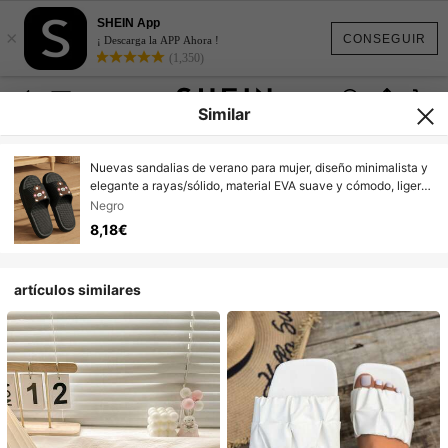
SHEIN App
×
CONSEGUIR
¡ Descarga la APP Ahora !
(1,350)
Similar
Nuevas sandalias de verano para mujer, diseño minimalista y
elegante a rayas/sólido, material EVA suave y cómodo, ligero
y transpirable, antideslizante y silencioso para el baño,
Negro
adecuado para uso tanto en interiores como en exteriores por
8,18€
hombres y mujeres
artículos similares