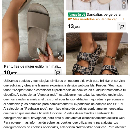
8
Sandalias beige para m
Almacén UE
ujer con doble correa, sandalia de E
#2 Más vendidos
en Hebilla Zapatillas De Mujer
VA con hebilla, antideslizante, dura
13
dera, suave y cómoda, absorción d
,41€
e impactos, chancla para playa al a
ire libre
10
1 par de sandalias de ba
Almacén UE
ño de interior para verano para muj
6
,71€
er/hombre, antideslizantes, suela bl
Pantuflas de mujer estilo minimalist
anda, cómodas, ligeras, sandalias d
a suave con suela silenciosa de EV
e pareja
10
5
,67€
A, sandalias de playa para exteriore
s
Louis Elegant Shoes
Utilizamos cookies y tecnologías similares en nuestro sitio web para brindar el servicio
que solicitas y ofrecerte la mejor experiencia de sitio web posible. Puedes "Rechazar
Zapatos elegantes para mujer Loui
s, nuevas pantuflas para mujer, dise
todo", "Aceptar todo" o establecer tu preferencia de cookies en cualquier momento a tu
8
13
,54€
ño de hebilla de moda, estampado fl
elección. Al seleccionar "Aceptar todo", estableceremos todas las cookies opcionales,
oral vintage y lindo, pantuflas de ve
Pantuflas casuales de mujer con es
que nos ayudan a analizar el tráfico, ofrecer funcionalidades mejoradas y personalizar
rano para mujer con punta redonda
tampado de leopardo, elegantes y l
16
el contenido y los anuncios para complementar tu experiencia de compra con SHEIN.
,48€
y transpirables, zapatos de playa es
ujosas pantuflas de playa para dam
Al seleccionar "Rechazar todo", permites el uso de cookies estrictamente necesarias
tilo vacaciones, sandalias elegante
as con correas ajustables, tallas gr
que hacen que nuestro sitio web funcione. Puedes desactivarlas cambiando la
s para mujer, plantillas de ante sinté
andes, zapatos de verano
configuración de tu navegador, pero esto puede afectar el funcionamiento del sitio web.
tico anti-sudor y anti-olor con punt
a cerrada, suela de goma con textur
Para obtener más información sobre las cookies que utilizamos y para ajustar tus
a antideslizante, adecuadas para h
configuraciones de cookies opcionales, selecciona "Administrar cookies". Para obtener