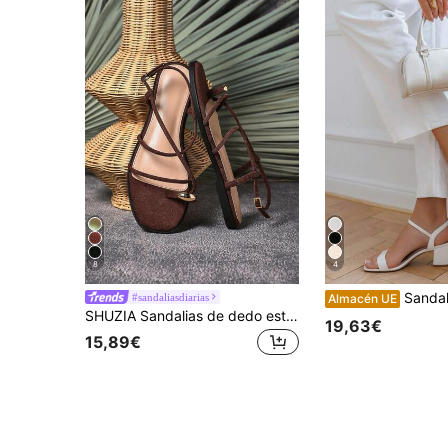
8
4
Sandalias de tacón grueso con
#sandaliasdiarias
Almacén UE
SHUZIA Sandalias de dedo estilo coqueta con tiras en el tobillo vegano color chocolate de CloudStep, con cojín para comodidad todo el día
19,63€
15,89€