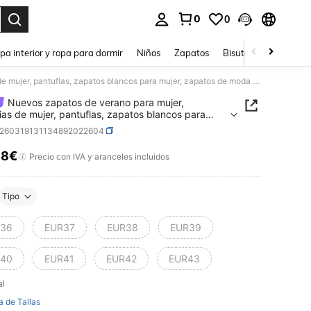
0
0
ar. Press Enter to select.
pa interior y ropa para dormir
Niños
Zapatos
Bisutería Y Accesorio
Nuevos zapatos de verano para mujer, sandalias de mujer, pantuflas, zapatos blancos para mujer, zapatos de moda para mujer, zapatos rojos para mujer
Nuevos zapatos de verano para mujer,
ias de mujer, pantuflas, zapatos blancos para
 zapatos de moda para mujer, zapatos rojos para
x260319131134892022604
58€
ICE AND AVAILABILITY
Precio con IVA y aranceles incluidos
Tipo
36
EUR37
EUR38
EUR39
40
EUR41
EUR42
EUR43
al
a de Tallas