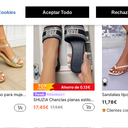
Cookies
Aceptar Todo
Rechaz
4
Ahorro de 0,13€
Sandalias de verano para mujer, tallas grandes 36-43, aumento de altura adelgazante, suela blanda antideslizante, resistente al desgaste, transpirable y cómoda con textura trenzada, decoración con cordones en el tobillo, sandalias de plataforma de tacón bajo de unicolor y punta abierta, estilo coreano adecuado para uso diario, playa, calle, citas, versátil, sandalias romanas de suela gruesa trenzada en color dorado brillante, sandalias de plataforma para mujer, sandalias de cuña para mujer
#rhinestone
SHUZIA Chanclas planas estilo abierto con bordado de PARÍS y aplicaciones de rhinestone para mujer - Zapatos de lujo, elegantes y cómodos, esenciales para el verano, primavera, vacaciones de primavera, Semana Santa, uso casual, playa, regalo del Día de la Madre
11,78€
17,45€
17,58€