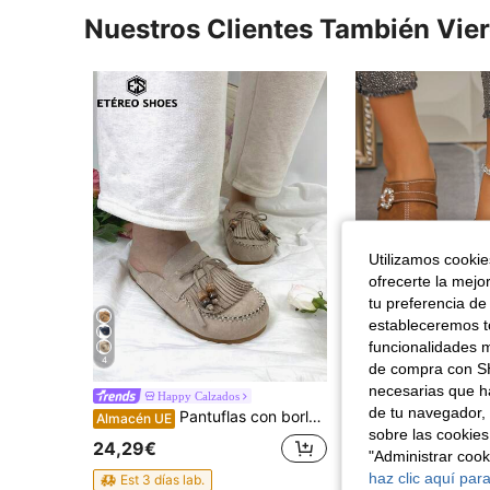
Nuestros Clientes También Vie
Utilizamos cookies
ofrecerte la mejo
tu preferencia de
estableceremos to
funcionalidades m
4
7
de compra con SH
necesarias que h
Happy Calzados
de tu navegador, 
Pantuflas con borlas de moda para mujer, pantuflas sin cordones simples e informales, superficie de gamuza sintética, suela gruesa, adecuadas para el trabajo, las vacaciones y el uso diario
Almacén UE
18,88€
sobre las cookies
24,29€
"Administrar coo
haz clic aquí para
Est 3 días lab.