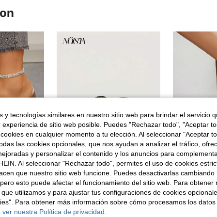
ron
 y tecnologías similares en nuestro sitio web para brindar el servicio qu
r experiencia de sitio web posible. Puedes "Rechazar todo", "Aceptar t
 cookies en cualquier momento a tu elección. Al seleccionar "Aceptar to
das las cookies opcionales, que nos ayudan a analizar el tráfico, ofre
ejoradas y personalizar el contenido y los anuncios para complementa
11
EIN. Al seleccionar "Rechazar todo", permites el uso de cookies estri
acen que nuestro sitio web funcione. Puedes desactivarlas cambiando 
1 par de sandalias de tacón alto con hebilla de rhinestone de flor de unicolor minimalista para mujer, cómodas, de tacón grueso, de plataforma marrón de moda, de punta cerrada, adecuadas para uso diario y fiestas. Corre un tamaño pequeño, pida un tamaño talla grande grande. Zapatos de verano
NÖISTA
pero esto puede afectar el funcionamiento del sitio web. Para obtener
Nöista Las chanclas son suaves y cómodas, lo que las convierte en una opción de moda para fiestas de primavera y festivales de música de verano.
16,50€
 que utilizamos y para ajustar tus configuraciones de cookies opcional
15,98€
kies". Para obtener más información sobre cómo procesamos los datos
 ver nuestra Política de privacidad.