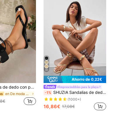
30
Ahorro de 0,22€
n fino, sandalias de dedo versátiles para uso al aire libre con tacón fino para mujeres, elegantes y chic
#Imprescindibles para la playa
SHUZIA Sandalias de dedo con hebilla dorada en el tobillo, inspiradas en el estilo gladiador, de PU metalizado dorado, con versatilidad de playa a club
-1%
en De moda Sandalias de tacón para mujer
os
(1000+)
78€
16,86€
17,08€