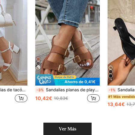
19
Ahorro de 0,41€
 hebilla, de moda casual y versátiles para mujeres
Sandalias planas de playa con hebilla y punta abierta, estilo retro, moda de verano 2025
Sandalias de dedo con punta cuadrada y pie ancho con tacó
-3%
-1%
#1 Más vendid
10,42€
10,83€
13,64€
13,
Ver Más