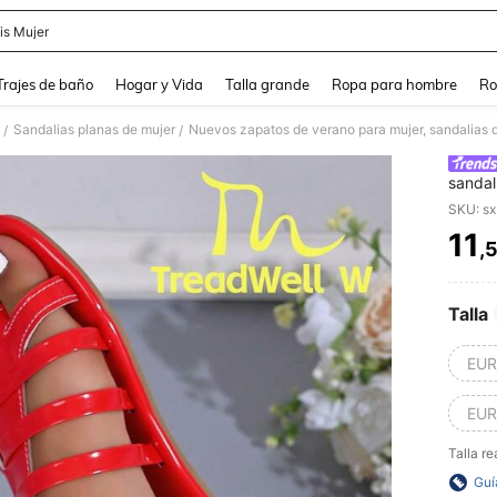
is Mujer
and down arrow keys to navigate search Búsqueda Reciente and Buscar y Encontr
Trajes de baño
Hogar y Vida
Talla grande
Ropa para hombre
Ro
Sandalias planas de mujer
/
/
sandal
mujer,
SKU: s
mujer
11
,
PR
Talla
EUR
EUR
Talla re
Guí