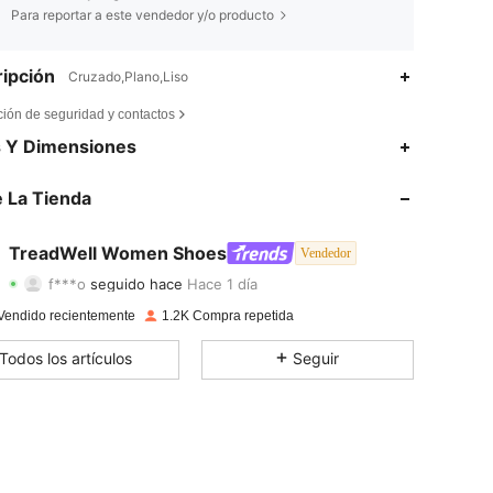
Para reportar a este vendedor y/o producto
ipción
Cruzado,Plano,Liso
ción de seguridad y contactos
4,80
13
1.5K
s Y Dimensiones
4,80
13
1.5K
 La Tienda
4,80
13
1.5K
TreadWell Women Shoes
Vendedor
f***o
seguido hace
Hace 1 día
4,80
13
1.5K
Calificación
Artículos
Seguidores
Vendido recientemente
1.2K Compra repetida
4,80
13
1.5K
Todos los artículos
Seguir
4,80
13
1.5K
4,80
13
1.5K
4,80
13
1.5K