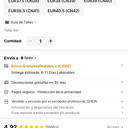
EUR37.5
(CN38)
EUR38
(CN39)
EUR39
(CN40)
EUR39.5
(CN41)
EUR40.5
(CN42)
Guía de Tallas
Talla real
Cantidad:
Envío a
Spain
Envío Gratuito(Pedidos ≥ 9,00€)
Entrega estimada:
8-11 Días Laborables
Devoluciones gratuitas en 30 días
Pagos seguros · Protección de la privacidad
Vendido y enviado por el vendedor profesional: SHEIN
Información y bligaciones del Vendedor
Para reportar a este vendedor y/o producto
4,92
(1000+)
Ver más