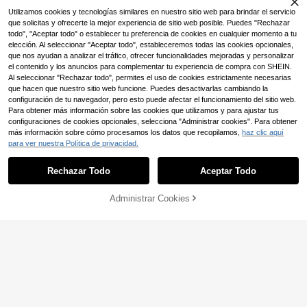
ario
,58€
-12%
10,94€
Utilizamos cookies y tecnologías similares en nuestro sitio web para brindar el servicio
que solicitas y ofrecerte la mejor experiencia de sitio web posible. Puedes "Rechazar
todo", "Aceptar todo" o establecer tu preferencia de cookies en cualquier momento a tu
elección. Al seleccionar "Aceptar todo", estableceremos todas las cookies opcionales,
que nos ayudan a analizar el tráfico, ofrecer funcionalidades mejoradas y personalizar
el contenido y los anuncios para complementar tu experiencia de compra con SHEIN.
Al seleccionar "Rechazar todo", permites el uso de cookies estrictamente necesarias
que hacen que nuestro sitio web funcione. Puedes desactivarlas cambiando la
configuración de tu navegador, pero esto puede afectar el funcionamiento del sitio web.
Para obtener más información sobre las cookies que utilizamos y para ajustar tus
configuraciones de cookies opcionales, selecciona "Administrar cookies". Para obtener
más información sobre cómo procesamos los datos que recopilamos,
haz clic aquí
para ver nuestra Política de privacidad.
Rechazar Todo
Aceptar Todo
Administrar Cookies
AÑADIR A LA BOLSA