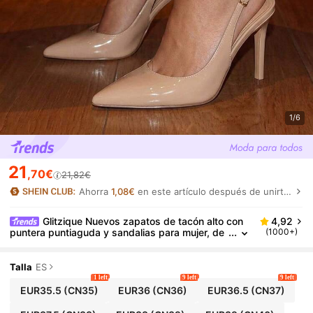
1/6
21
,70€
21,82€
Ahorra
1,08€
en este artículo después de unirte.
Glitzique Nuevos zapatos de tacón alto con
4,92
puntera puntiaguda y sandalias para mujer, de
(1000+)
material de piel patentada beige, tipo mules sin
talón, tacón de aguja, zapatos sexy para fiestas/ofi
cina, para primavera/verano
Talla
ES
1 left
9 left
9 left
EUR35.5
(CN35)
EUR36
(CN36)
EUR36.5
(CN37)