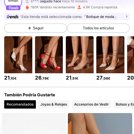
a***7
está navegando
17K Seguidores
4,62
180K Vendido recientemente
4.9K Compra repetida
Esta tienda está seleccionada como
「Botique de moda」
17K Seguidores
4,62
Seguir
Todos los artículos
17K Seguidores
4,62
17K Seguidores
4,62
21
26
21
27
2
,10€
,78€
,51€
,08€
17K Seguidores
4,62
También Podría Gustarte
Recomendados
Joyas & Relojes
Accesorios de Vestir
Bolsos y E
17K Seguidores
4,62
17K Seguidores
4,62