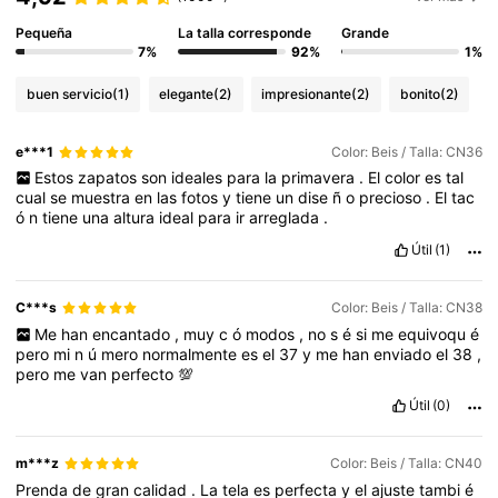
Pequeña
La talla corresponde
Grande
7%
92%
1%
buen servicio
(1)
elegante
(2)
impresionante
(2)
bonito
(2)
e***1
Color: Beis / Talla: CN36
Estos
zapatos
son
ideales
para
la
primavera
.
El
color
es
tal
cual
se
muestra
en
las
fotos
y
tiene
un
dise
ñ
o
precioso
.
El
tac
ó
n
tiene
una
altura
ideal
para
ir
arreglada
.
Útil
(1)
C***s
Color: Beis / Talla: CN38
Me
han
encantado
,
muy
c
ó
modos
,
no
s
é
si
me
equivoqu
é
pero
mi
n
ú
mero
normalmente
es
el
37
y
me
han
enviado
el
38
,
pero
me
van
perfecto
💯
Útil
(0)
m***z
Color: Beis / Talla: CN40
Prenda
de
gran
calidad
.
La
tela
es
perfecta
y
el
ajuste
tambi
é