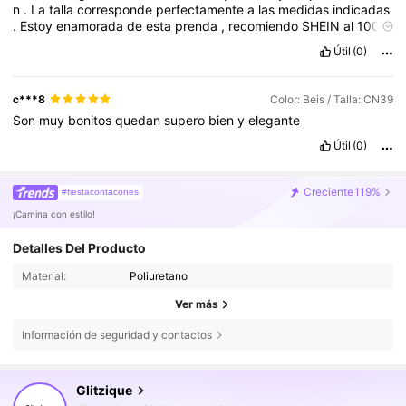
n
.
La
talla
corresponde
perfectamente
a
las
medidas
indicadas
.
Estoy
enamorada
de
esta
prenda
,
recomiendo
SHEIN
al
100
%
,
la
calidad
nunca
falla
.
Me
encanta
,
me
encanta
y
me
Útil
(0)
encanta
!!!
Si
todos
ponemos
nuestros
comentarios
conseguimos
obtener
puntos
que
podemos
canjear
en
sucesivos
pedidos
incluso
antes
de
que
el
pedido
llegue
a
c***8
Color: Beis / Talla: CN39
nuestro
domicilio
.
Os
animo
a
escribir
para
saber
c
ó
mo
Son
muy
bonitos
quedan
supero
bien
y
elegante
quedan
las
prendas
y
as
í
ayudarnos
entre
nosotros
.
Útil
(0)
Creciente
119%
#fiestacontacones
¡Camina con estilo!
Detalles Del Producto
Material:
Poliuretano
Ver más
Información de seguridad y contactos
17K Seguidores
4,62
Glitzique
b***i
seguido hace
Hace 10 minutos