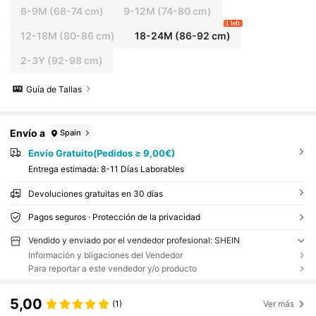
6-9M
(68-74 cm)
9-12M
(74-80 cm)
1 left
12-18M
(80-86 cm)
18-24M
(86-92 cm)
2-3Y
(92-98 cm)
Guía de Tallas
Envío a
Spain
Envío Gratuito(Pedidos ≥ 9,00€)
Entrega estimada:
8-11 Días Laborables
Devoluciones gratuitas en 30 días
Pagos seguros · Protección de la privacidad
Vendido y enviado por el vendedor profesional: SHEIN
Información y bligaciones del Vendedor
Para reportar a este vendedor y/o producto
5,00
(1)
Ver más