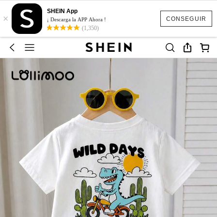
SHEIN App
×
CONSEGUIR
¡ Descarga la APP Ahora !
(1,350)