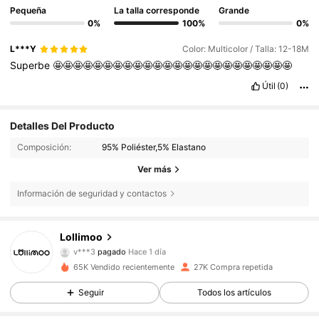
Pequeña
La talla corresponde
Grande
0%
100%
0%
L***Y
Color: Multicolor / Talla: 12-18M
Superbe
🤩🤩🤩🤩🤩🤩🤩🤩🤩🤩🤩🤩🤩🤩🤩🤩🤩🤩🤩🤩🤩🤩🤩🤩
Útil
(0)
Detalles Del Producto
Composición:
95% Poliéster,5% Elastano
Ver más
Información de seguridad y contactos
28K Seguidores
4,87
Lollimoo
v***3
pagado
Hace 1 día
m***4
seguido hace
Hace 1 día
65K Vendido recientemente
27K Compra repetida
28K Seguidores
4,87
Seguir
Todos los artículos