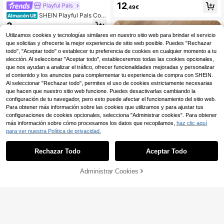
e Chándal para Niño Bebé, Estilo C
12
Playful Pals
,49€
asual Fresco Minimalista, Rayas 67,
SHEIN Playful Pals Conj
Almacén UE
Negro & Beige, Gráfico con Letras y
unto de 2 piezas para bebé niño co
Eslogan, Cuello Redondo
3
,50€
n camiseta de punto suave con gráf
Utilizamos cookies y tecnologías similares en nuestro sitio web para brindar el servicio
ico de oso de peluche & fútbol, com
binado con pantalones cortos a ray
que solicitas y ofrecerte la mejor experiencia de sitio web posible. Puedes "Rechazar
as rojas & blancas, estilo lindo & de
todo", "Aceptar todo" o establecer tu preferencia de cookies en cualquier momento a tu
moda versátil, conjunto a rayas cor
elección. Al seleccionar "Aceptar todo", estableceremos todas las cookies opcionales,
eano
que nos ayudan a analizar el tráfico, ofrecer funcionalidades mejoradas y personalizar
el contenido y los anuncios para complementar tu experiencia de compra con SHEIN.
Al seleccionar "Rechazar todo", permites el uso de cookies estrictamente necesarias
que hacen que nuestro sitio web funcione. Puedes desactivarlas cambiando la
configuración de tu navegador, pero esto puede afectar el funcionamiento del sitio web.
Para obtener más información sobre las cookies que utilizamos y para ajustar tus
configuraciones de cookies opcionales, selecciona "Administrar cookies". Para obtener
más información sobre cómo procesamos los datos que recopilamos,
haz clic aquí
para ver nuestra Política de privacidad.
Rechazar Todo
Aceptar Todo
Administrar Cookies
Bebeilu
AÑADIR A LA BOLSA
25
Set de 2 piezas de conj
Almacén UE
unto informal escolar para niño/niña
#1 Más vendidos
en Negro Bebé Niños Camiseta Co-ords
Souflis
que incluye top/camisa oversize co
(100+)
Souflis Souflis 1 Set Con
Almacén UE
n elástico en la cintura y pantalone
junto de niño pequeño de verano co
12
s cortos, adecuado para primavera/
8
,42€
,22€
n estampado de árbol de coco y letr
verano, para usar dentro y fuera de
as de manga corta, adecuado para
casa