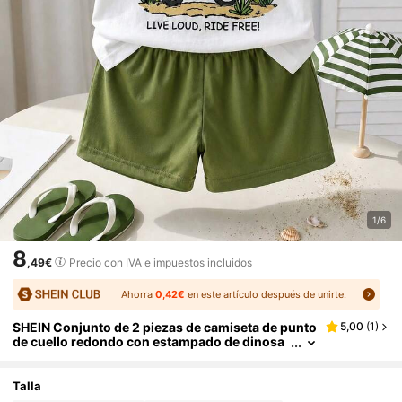
1/6
8
,49€
Precio con IVA e impuestos incluidos
Ahorra
0,42€
en este artículo después de unirte.
SHEIN Conjunto de 2 piezas de camiseta de punto
5,00
(
1
)
de cuello redondo con estampado de dinosa
urio blanco y pantalones cortos para bebé re
cién nacido niño de 6 meses a 3 años, ropa casua
l de verano para playa y deportes
Talla