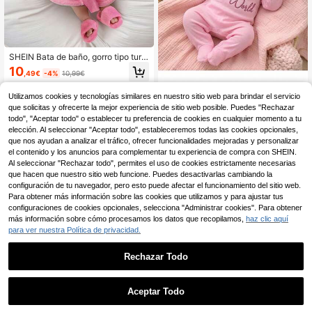
SHEIN Bata de baño, gorro tipo turb
ante y pantuflas mini a juego para s
10
,49€
-4%
10,99€
esión de fotos de recién nacida, co
n bordado de amor como accesorio
s para fotografía de bebés recién na
Utilizamos cookies y tecnologías similares en nuestro sitio web para brindar el servicio
cidos
melimere
que solicitas y ofrecerte la mejor experiencia de sitio web posible. Puedes "Rechazar
todo", "Aceptar todo" o establecer tu preferencia de cookies en cualquier momento a tu
SHEIN Pelele de punto c
Almacén UE
on estampado rosa para bebé niña,
elección. Al seleccionar "Aceptar todo", estableceremos todas las cookies opcionales,
7
,42€
estilo casual
que nos ayudan a analizar el tráfico, ofrecer funcionalidades mejoradas y personalizar
el contenido y los anuncios para complementar tu experiencia de compra con SHEIN.
Al seleccionar "Rechazar todo", permites el uso de cookies estrictamente necesarias
que hacen que nuestro sitio web funcione. Puedes desactivarlas cambiando la
configuración de tu navegador, pero esto puede afectar el funcionamiento del sitio web.
Para obtener más información sobre las cookies que utilizamos y para ajustar tus
configuraciones de cookies opcionales, selecciona "Administrar cookies". Para obtener
más información sobre cómo procesamos los datos que recopilamos,
haz clic aquí
para ver nuestra Política de privacidad.
Rechazar Todo
1
0
Aceptar Todo
Lullasweet