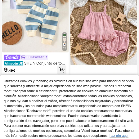
23
Lullasweet
SHEIN Conjunto de top
Almacén UE
y pantalones con estampado de os
9
,49€
o de peluche a rayas azul y blanco
para bebé recién nacido varón, lind
o, de moda, casual, de cuello redon
Loomiva
Utilizamos cookies y tecnologías similares en nuestro sitio web para brindar el servicio
do, manga larga, para combinar en f
que solicitas y ofrecerte la mejor experiencia de sitio web posible. Puedes "Rechazar
Loomiva Conjunto de 2
Almacén UE
amilia, otoño
piezas para recién nacida con top d
todo", "Aceptar todo" o establecer tu preferencia de cookies en cualquier momento a tu
(100+)
e tirantes de unicolor y pantalones
elección. Al seleccionar "Aceptar todo", estableceremos todas las cookies opcionales,
8
cortos de cintura elástica
,49€
que nos ayudan a analizar el tráfico, ofrecer funcionalidades mejoradas y personalizar
el contenido y los anuncios para complementar tu experiencia de compra con SHEIN.
Al seleccionar "Rechazar todo", permites el uso de cookies estrictamente necesarias
que hacen que nuestro sitio web funcione. Puedes desactivarlas cambiando la
configuración de tu navegador, pero esto puede afectar el funcionamiento del sitio web.
Para obtener más información sobre las cookies que utilizamos y para ajustar tus
configuraciones de cookies opcionales, selecciona "Administrar cookies". Para obtener
más información sobre cómo procesamos los datos que recopilamos,
haz clic aquí