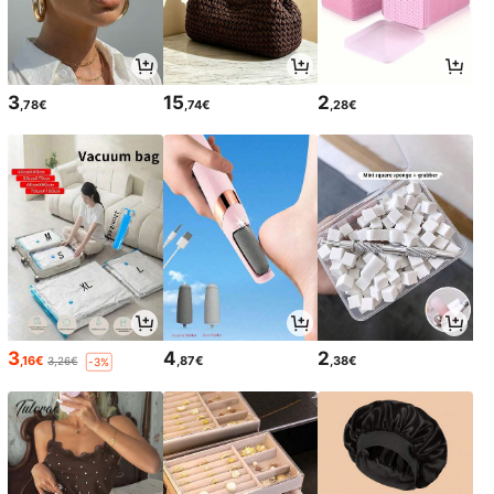
3
15
2
,78€
,74€
,28€
3
4
2
,16€
,87€
,38€
3,26€
-3%