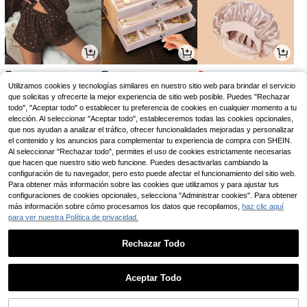
5
7
2
,97€
,08€
,73€
2,75€
Utilizamos cookies y tecnologías similares en nuestro sitio web para brindar el servicio
que solicitas y ofrecerte la mejor experiencia de sitio web posible. Puedes "Rechazar
todo", "Aceptar todo" o establecer tu preferencia de cookies en cualquier momento a tu
elección. Al seleccionar "Aceptar todo", estableceremos todas las cookies opcionales,
que nos ayudan a analizar el tráfico, ofrecer funcionalidades mejoradas y personalizar
el contenido y los anuncios para complementar tu experiencia de compra con SHEIN.
Al seleccionar "Rechazar todo", permites el uso de cookies estrictamente necesarias
que hacen que nuestro sitio web funcione. Puedes desactivarlas cambiando la
configuración de tu navegador, pero esto puede afectar el funcionamiento del sitio web.
Para obtener más información sobre las cookies que utilizamos y para ajustar tus
configuraciones de cookies opcionales, selecciona "Administrar cookies". Para obtener
más información sobre cómo procesamos los datos que recopilamos,
haz clic aquí
para ver nuestra Política de privacidad.
3
4
5
,45€
,58€
,58€
Rechazar Todo
1
0
Aceptar Todo