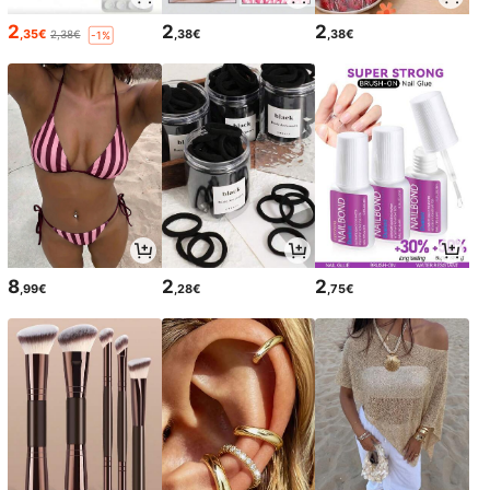
2
2
2
,35€
,38€
,38€
2,38€
-1%
8
2
2
,99€
,28€
,75€