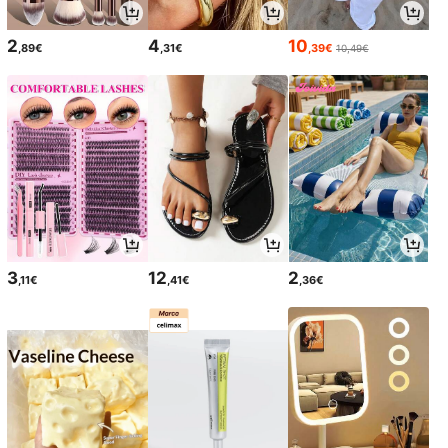
2
4
10
,89€
,31€
,39€
10,49€
3
12
2
,11€
,41€
,36€