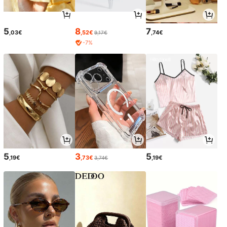
5
8
7
,03€
,52€
,74€
9,17€
-7%
5
3
5
,19€
,73€
,19€
3,74€