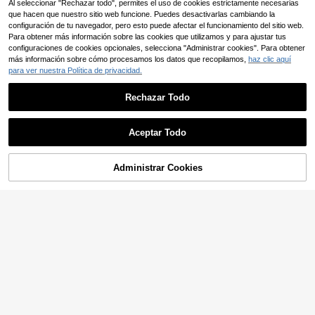
Al seleccionar "Rechazar todo", permites el uso de cookies estrictamente necesarias
Ahorro de 0,09€
que hacen que nuestro sitio web funcione. Puedes desactivarlas cambiando la
configuración de tu navegador, pero esto puede afectar el funcionamiento del sitio web.
66 piezas Juego de sellos de plásti
Para obtener más información sobre las cookies que utilizamos y para ajustar tus
co para imprimir en pasteles, incluy
23 Left
configuraciones de cookies opcionales, selecciona "Administrar cookies". Para obtener
e letras mayúsculas y minúsculas, n
3
más información sobre cómo procesamos los datos que recopilamos,
haz clic aquí
úmeros y símbolos para escribir me
,69€
-2%
3,78€
nsajes en tartas de cumpleaños DIY
para ver nuestra Política de privacidad.
Rechazar Todo
Aceptar Todo
1 Pieza Gran Molde De Silicona 3d
Para Pasteles Con Números Del 0 A
4
,04€
4,08€
l 9 Para Pasteles De Cumpleaños, B
Administrar Cookies
AÑADIR A LA BOLSA
odas Y Aniversarios. Molde Para Ha
cer Pasteles Diy.
1 pieza mini alfanumérico de galleta
con letra Sello de galleta Decoració
(1000+)
n realce Cortador suave caramelo