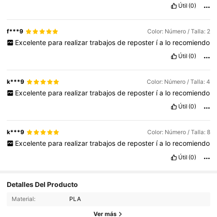
Útil
(0)
f***9
Color: Número / Talla: 2
Excelente
para
realizar
trabajos
de
reposter
í
a
lo
recomiendo
Útil
(0)
k***9
Color: Número / Talla: 4
Excelente
para
realizar
trabajos
de
reposter
í
a
lo
recomiendo
Útil
(0)
k***9
Color: Número / Talla: 8
Excelente
para
realizar
trabajos
de
reposter
í
a
lo
recomiendo
Útil
(0)
Detalles Del Producto
Material:
PLA
Ver más