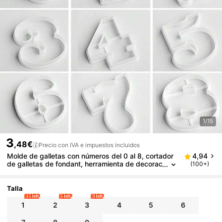
1/15
3
,48€
Precio con IVA e impuestos incluidos
Molde de galletas con números del 0 al 8, cortador
4,94
de galletas de fondant, herramienta de decorac
(100+)
ión de pasteles y galletas
Talla
15 left
5 left
3 left
1
2
3
4
5
6