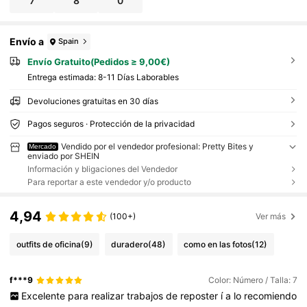
7
8
0
Envío a
Spain
Envío Gratuito(Pedidos ≥ 9,00€)
Entrega estimada:
8-11 Días Laborables
Devoluciones gratuitas en 30 días
Pagos seguros · Protección de la privacidad
Vendido por el vendedor profesional: Pretty Bites y
Mercado
enviado por SHEIN
Información y bligaciones del Vendedor
Para reportar a este vendedor y/o producto
4,94
(100+)
Ver más
outfits de oficina
(9)
duradero
(48)
como en las fotos
(12)
f***9
Color: Número / Talla: 7
Excelente
para
realizar
trabajos
de
reposter
í
a
lo
recomiendo