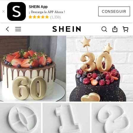
SHEIN App
×
CONSEGUIR
¡ Descarga la APP Ahora !
(1,350)