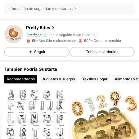
Información de seguridad y contactos
428 Seguidores
4,88
Pretty Bites
k***8
seguido hace
Hace 1 día
Vendedor
5K+ Vendido recientemente
500+ Compra repetida
428 Seguidores
4,88
Seguir
Todos los artículos
428 Seguidores
4,88
También Podría Gustarte
Recomendados
Juguetes y Juegos
Textiles Hogar
Alimentos y 
428 Seguidores
4,88
428 Seguidores
4,88
428 Seguidores
4,88