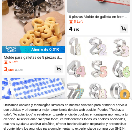
9 piezas Molde de galleta en forma
de número
5 Left
4
,31€
Ahorro de 0,01€
Molde para galletas de 9 piezas de
acero inoxidable con números del 0
6 Left
al 8, herramienta para hornear, cort
3
ador de galletas de mano antiadher
,56€
3,57€
ente para decorar pasteles
Set de 9 cortadores de galletas num
Utilizamos cookies y tecnologías similares en nuestro sitio web para brindar el servicio
éricos. Cortadores de galletas de ac
4 Left
que solicitas y ofrecerte la mejor experiencia de sitio web posible. Puedes "Rechazar
ero inoxidable con formas de númer
todo", "Aceptar todo" o establecer tu preferencia de cookies en cualquier momento a tu
3
os del 0 al 8 (el 6 y el 9 están inverti
,69€
elección. Al seleccionar "Aceptar todo", estableceremos todas las cookies opcionales,
dos), herramientas de horneado nu
que nos ayudan a analizar el tráfico, ofrecer funcionalidades mejoradas y personalizar
méricas
el contenido y los anuncios para complementar tu experiencia de compra con SHEIN.