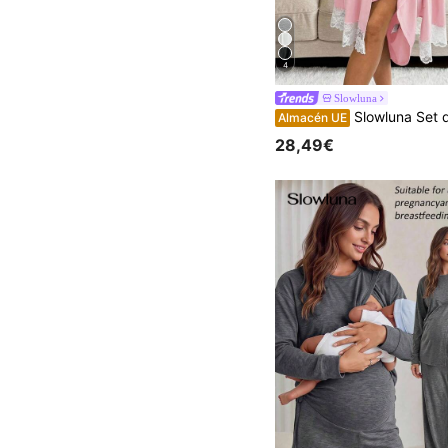
4
Slowluna
Slowluna Set de bata y vestido de tirantes de matern
Almacén UE
28,49€