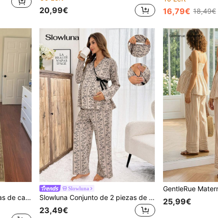
20,99€
16,79€
18,49€
Slowluna
SHEIN Conjunto de 2 piezas de camiseta de manga corta y pantalones a rayas para maternidad
Slowluna Conjunto de 2 piezas de ropa interior para mujer con top de lactancia estampado integral y pantalones largos de cintura ajustable, estilo casual diario, pijama y ropa interior
25,99€
23,49€