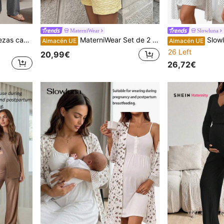
MaterniWear
Slowluna
Slowluna Conjunto de 2 piezas casual para uso diario de maternidad con top de manga larga de cuello redondo de color liso para lactancia y pantalones largos con cintura ajustable
MaterniWear Set de 2 piezas de top sin mangas con textura bordada y shorts casuales con cintura ajustable para maternidad
Slowluna Conjunto de 2 piezas d
Almacén UE
Almacén UE
26 Left
20,99€
26,72€