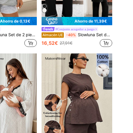
Ahorro de 0,13€
Ahorro de 11,39€
#Conjunto acogedor a juego
unto informal de verano cómodo y transpirable sin mangas de color contrastante para lactancia
Slowluna Set de 2 piezas: Pijama de maternidad informal con chaqueta y ribete de contraste
Almacén UE
-40%
16,52€
27,91€