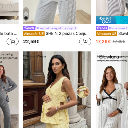
#Conjunto acogedor a juego
#ropadecasa
idad con encaje en contraste
SHEIN 2 piezas Conjunto casual de camiseta de manga larga de punto acanalado y pantalones con cintura ajustable para maternidad
Slowluna Set de 2 piezas Conj
Almacén UE
Almacén UE
22,59€
17,26€
17,39€