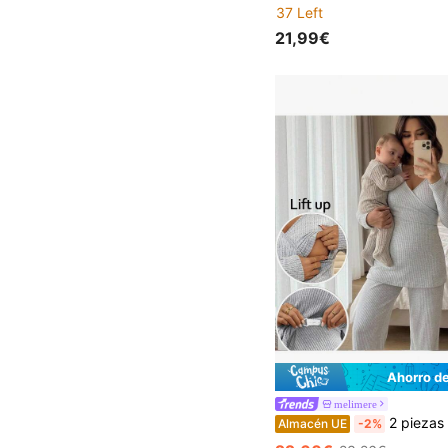
37 Left
21,99€
Ahorro d
melimere
2 piezas Conjunto casual de camiseta de manga larga de punto acan
Almacén UE
-2%