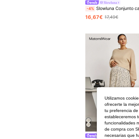
Slowluna
Slowluna Conjunto casual diario de top de lactancia y shorts de
-4%
16,67€
17,49€
Utilizamos cookies
ofrecerte la mejo
tu preferencia de
estableceremos to
funcionalidades m
de compra con SH
necesarias que h
MaterniWear