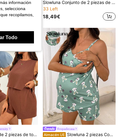
SHEIN Conjunto de maternidad de dos piezas de estilo vacacional en marrón café, perfecto para salidas diarias. Hecho de tela de punto de alta elasticidad, los pantalones presentan una cintura recogida para mayor comodidad y un ajuste relajado alrededor del vientre. Conjunto de maternidad informal de unicolor con camiseta y pantalones para lactancia, conjunto de 2 piezas de maternidad de verano en marrón, ropa de maternidad para mujeres embarazadas, mono de maternidad, conjunto cómodo de dos piezas de algodón, conjunto de 2 piezas de maternidad, ropa de maternidad, conjunto de lencería de maternidad, conjunto informal de maternidad, conjunto de 2 piezas para mujeres en el posparto, conjunto de maternidad de dos piezas, ropa informal de maternidad, conjunto de trabajo de 2 piezas cómodo para mujeres, conjunto amigable para la lactancia, conjuntos de mujeres de 2 piezas, conjuntos de ropa de verano para mujeres de 2 piezas
Slowluna Conjunto de 2 piezas de camiseta de lactancia y pantalones cortos de maternidad
 más información
es, selecciona
33 Left
 que recopilamos,
18,49€
ar Todo
rnity
#ropadecasa
SHEIN Conjunto de 2 piezas de top de tirantes y shorts de unicolor casual de verano para maternidad y lactancia
Slowluna 2 piezas Conjunto de top de tirantes con estampado de dibujos animados y shorts con cintura ajustable para maternidad, uso diario casual
Almacén UE