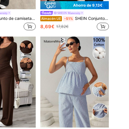
Ahorro de 9,13€
rnity
SHEIN Maternity
talones de unicolor simple para uso diario y casual de mujeres embarazadas, primavera/otoño
SHEIN Conjunto de 2 piezas de vestido de lactancia sin mangas de unicolor y camiseta casual de rayas para maternidad en verano
Almacén UE
-51%
8,69€
17,82€