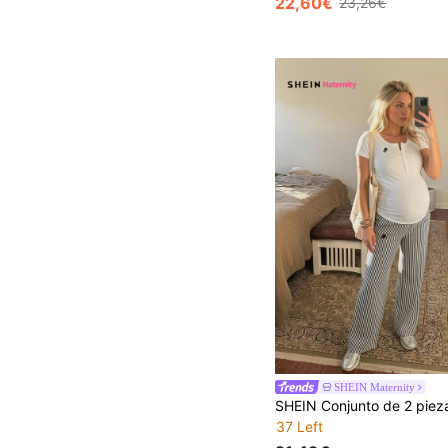
22,60€
23,26€
SHEIN Maternity
37 Left