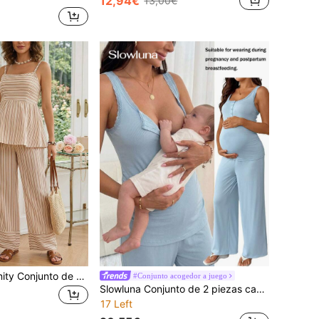
12,94€
13,00€
GentleRue Maternity Conjunto de maternidad de 2 piezas a rayas multicolor, con lazo ajustable + abertura de lactancia invisible, top holgado en línea A + pantalones de pierna ancha, atuendo de embarazo casual y versátil
#Conjunto acogedor a juego
Slowluna Conjunto de 2 piezas casual para uso diario de maternidad con top de lactancia de unicolor y pantalones largos con cintura ajustable
17 Left