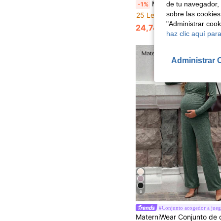
MaterniWear 2 piezas Set de Maternidad: Top de manga larga de unicolor y vestido de
de tu navegador, 
-1%
sobre las cookies
25 Left
"Administrar coo
24,74€
24,99€
haz clic aquí para
Administrar 
6
#Conjunto acogedor a jue