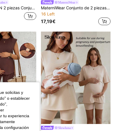
ales
MaterniWear
de maternidad informal de unicolor con top y pantalones para lactancia, otoño
MaterniWear Conjunto de 2 piezas de top de tirantes con volantes y pantalones con cintura ajustable para maternidad
16 Left
17,19€
e solicitas y
odo" o establecer
do",
cer
r tu experiencia
Ahorro de 0,21€
ctamente
la configuración
gedor a juego
Slowluna