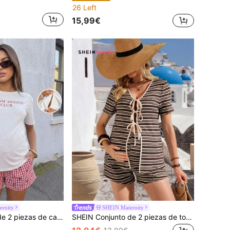
26 Left
15,99€
rnity
SHEIN Maternity
ídos con estampado de letras casual de vacaciones y pantalones cortos a cuadros, para el verano
SHEIN Conjunto de 2 piezas de top de manga corta con lazo delantero y shorts a rayas para maternidad, conjunto de verano cómodo y casual amigable para la lactancia para mujeres