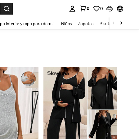
0
0
ar. Press Enter to select.
pa interior y ropa para dormir
Niños
Zapatos
Bisutería Y Accesorio