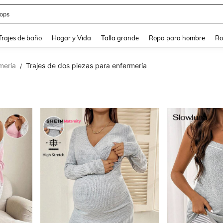
ops
and down arrow keys to navigate search Búsqueda Reciente and Buscar y Encontr
Trajes de baño
Hogar y Vida
Talla grande
Ropa para hombre
Ro
mería
Trajes de dos piezas para enfermería
/