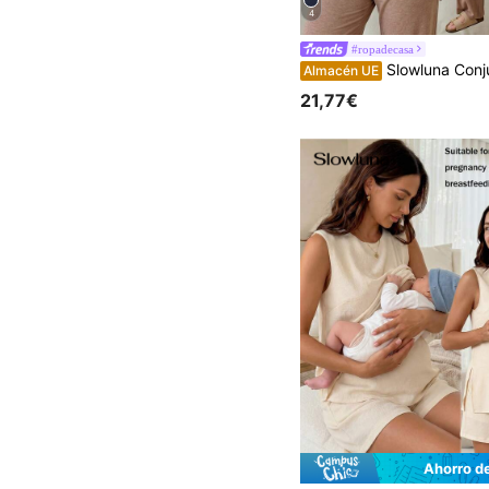
4
#ropadecasa
Slowluna Conjunto de 2 piezas de maternidad con top de lactancia de cuello redondo de unicolor y panta
Almacén UE
21,77€
Ahorro d