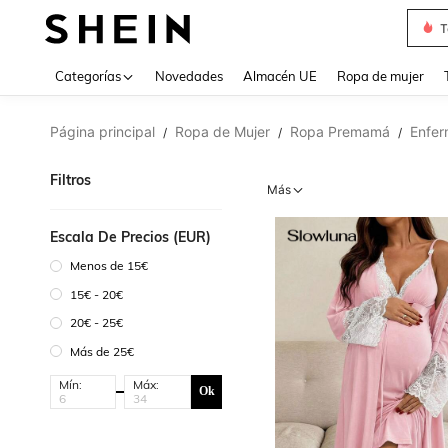
T
Use up 
Categorías
Novedades
Almacén UE
Ropa de mujer
Página principal
Ropa de Mujer
Ropa Premamá
Enfer
/
/
/
Filtros
Más
Escala De Precios (EUR)
Menos de 15€
15€ - 20€
20€ - 25€
Más de 25€
Mín:
Máx:
Ok