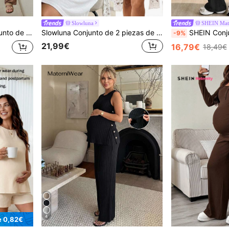
Slowluna
SHEIN Mate
lones largos de cintura ajustable, casual para uso diario
Slowluna Conjunto de 2 piezas de bata con encaje de contraste floral y vestido de lactancia para maternidad
SHEIN Conjunto de camiseta de enfermería con cuello cruzado y pan
-9%
21,99€
16,79€
18,49€
4
e 0,82€