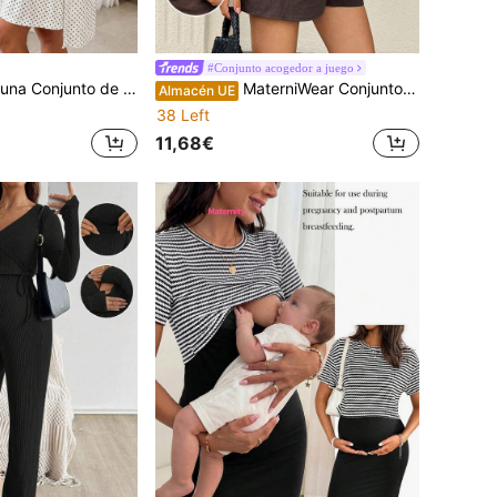
#Conjunto acogedor a juego
e bata y vestido camisola de maternidad con estampado de lunares y encaje de contraste para lactancia
MaterniWear Conjunto informal de top de manga corta de cuello redondo y pantalones cortos de unicolor para maternidad
Almacén UE
38 Left
11,68€