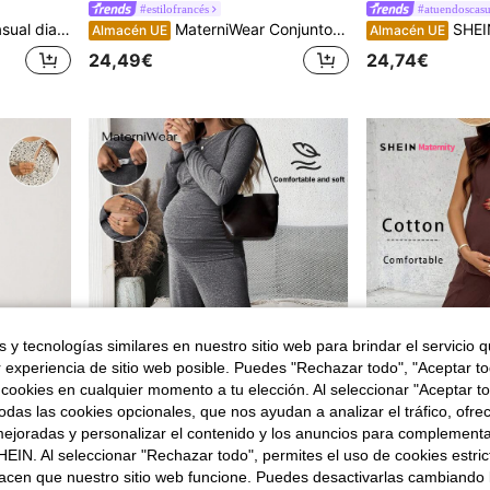
#estilofrancés
#atuendoscasu
 unicolor para maternidad
MaterniWear Conjunto de maternidad de 2 piezas de verano para trabajo, con top de punto acanalado con botones laterales y pantalones de pierna ancha con cintura ajustable. Adecuado tanto para el trabajo como para salidas casuales. Este elegante conjunto de maternidad de dos piezas presenta ribetes acanalados negros, botones laterales y una cintura cómoda y no restrictiva.
SHEIN 2 piezas Conjunto 
Almacén UE
Almacén UE
24,49€
24,74€
 y tecnologías similares en nuestro sitio web para brindar el servicio qu
r experiencia de sitio web posible. Puedes "Rechazar todo", "Aceptar t
 cookies en cualquier momento a tu elección. Al seleccionar "Aceptar to
das las cookies opcionales, que nos ayudan a analizar el tráfico, ofre
ejoradas y personalizar el contenido y los anuncios para complementa
6
EIN. Al seleccionar "Rechazar todo", permites el uso de cookies estri
acen que nuestro sitio web funcione. Puedes desactivarlas cambiando 
MaterniWear
#Conjunto aco