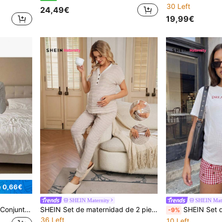
30 Left
24,49€
19,99€
e 0,66€
SHEIN Maternity
SHEIN Mate
alado y pantalones con cintura ajustable para maternidad
SHEIN Set de maternidad de 2 piezas con camiseta de manga corta con diseño de botones a rayas y pantalones con cintura ajustable
SHEIN Set de 2 piezas de camiseta de lactancia suelta de hombros ca
-9%
36 Left
10 Left