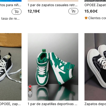
átiles con bloques de color, zapatillas de moda casual, unisex
1 par de zapatos casuales retro con bloques de color beige & marrón, zapatillas versátiles minimalistas para niñas, zapatos para uso diario en la escuela & skate
12,19€
15,60€
Clientes con alta tasa de repetición
11
Zapatillas de lona OPOEE, zapatillas deportivas de media caña para niños, para primavera/otoño, estilo coreano, unisex, de moda con suela baja, zapatos deportivos casuales con cordones, zapatillas clásicas de caña alta, zapatos deportivos casuales todo a juego para patineta para niños
1 par de zapatillas deportivas de caña alta para niños, zapatos casuales para correr en interiores/exteriores, ligeros, transpirables y cómodos, estilo estudiantil para niños & niñas