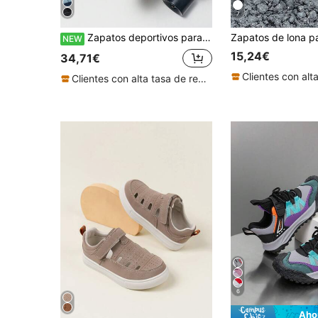
7
Zapatos deportivos para niños HOBIBEAR, zapatos de skate sin cordones de caña baja, zapatos de verano para caminar al aire libre para niños, zapatos de entrenamiento con suela de goma antideslizante para niñas, zapatos de lona planos, zapatos escolares, adecuados para todas las estaciones
NEW
15,24€
34,71€
Clientes con alta tasa de repetición
6
Aho