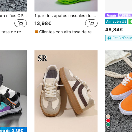
Zapatos de lona para niños OPOEE, de primavera/otoño, estilo coreano, sencillos, para niños y niñas, de moda, de corte bajo, casuales, deportivos, clásicos, versátiles, zapatos de skate para niños
1 par de zapatos casuales de moda cómodos y brillantes para niños y niñas, primavera/otoño, ligeros y transpirables, para interiores/exteriores, campus, correr y deportes
ESHO
Almacén UE
13,98€
48,84€
Clientes con alta tasa de repetición
Clientes con alta tasa de repetición
Est 3 días l
14
rro de 0,35€