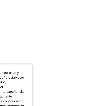
4,90
96
13K
4,90
96
13K
4,90
96
13K
e solicitas y
odo" o establecer
do",
cer
r tu experiencia
ctamente
la configuración
 más información