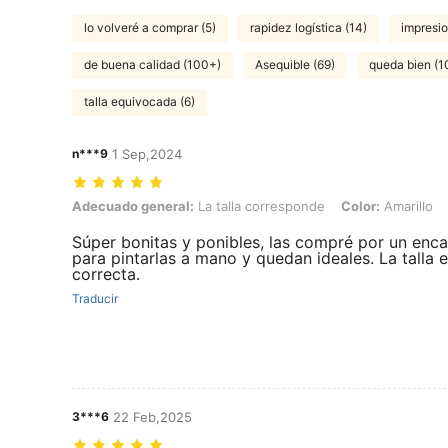
lo volveré a comprar (5)
rapidez logística (14)
impresio
de buena calidad (100+)
Asequible (69)
queda bien (1
talla equivocada (6)
n***9
1 Sep,2024
Adecuado general: La talla corresponde, Color: Amarillo, Talla: EUR
Adecuado general:
La talla corresponde
Color:
Amarillo
Súper bonitas y ponibles, las compré por un enc
para pintarlas a mano y quedan ideales. La talla 
correcta.
Traducir
3***6
22 Feb,2025