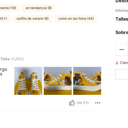
Descr
nante (19)
en tendencia (8)
Informa
Talla
00+)
outfits de verano (6)
como en las fotos (45)
Sobre
25
Talla:
EUR25
Clien
argo
es
Útil (11)