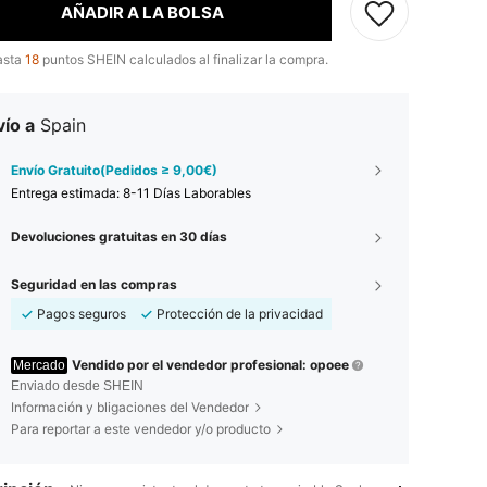
AÑADIR A LA BOLSA
asta
18
puntos SHEIN calculados al finalizar la compra.
ío a
Spain
Envío Gratuito(Pedidos ≥ 9,00€)
Entrega estimada:
8-11 Días Laborables
Devoluciones gratuitas en 30 días
Seguridad en las compras
Pagos seguros
Protección de la privacidad
Vendido por el vendedor profesional: opoee
Mercado
Enviado desde SHEIN
Información y bligaciones del Vendedor
Para reportar a este vendedor y/o producto