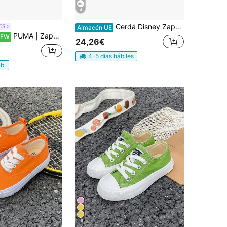
4
Cerdá Disney Zapatilla Loneta Suela Pvc Con Luces Minnie para Niño y Niña – Deportiva Infantil Minnie Cómodo, Ligero y Resistente para Colegio, Deporte y Uso Diario, Sneakers Infantiles Transpirables para Parque, Paseos y Actividades al Aire Libre - Envío GRATIS ✅ Entrega 24/48h a España (península)
ES
Almacén UE
PUMA | Zapatillas Puma Rebound Slam Mid Infantiles – Deportiva Abotinada Negra y Blanca – Sneakers con Cordones y Velcro – Máximo Ajuste – Cómodas y Versátiles – Modelo 408801
NEW
24,26€
4-5 días hábiles
ab.
18