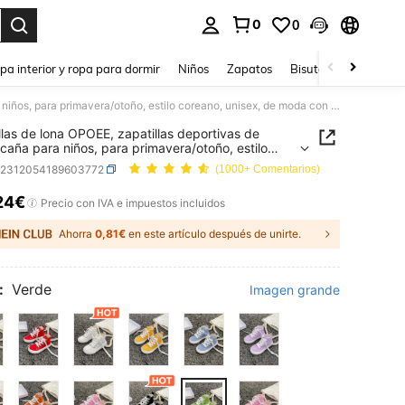
0
0
ar. Press Enter to select.
pa interior y ropa para dormir
Niños
Zapatos
Bisutería Y Accesorio
Zapatillas de lona OPOEE, zapatillas deportivas de media caña para niños, para primavera/otoño, estilo coreano, unisex, de moda con suela baja, zapatos deportivos casuales con cordones, zapatillas clásicas de caña alta, zapatos deportivos casuales todo a juego para patineta para niños
llas de lona OPOEE, zapatillas deportivas de
caña para niños, para primavera/otoño, estilo
o, unisex, de moda con suela baja, zapatos
k2312054189603772
(1000+ Comentarios)
ivos casuales con cordones, zapatillas clásicas de
lta, zapatos deportivos casuales todo a juego
24€
ICE AND AVAILABILITY
Precio con IVA e impuestos incluidos
atineta para niños
Ahorra
0,81€
en este artículo después de unirte.
:
Verde
Imagen grande