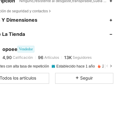
ipción
Ninguno,resistente al desgaste,transpirable,Suela de goma antidesli
ción de seguridad y contactos
4,90
96
13K
s Y Dimensiones
 La Tienda
4,90
96
13K
opoee
Vendedor
4,90
96
13K
Calificación
Artículos
Seguidores
c***a
pagado
Hace 1 día
tes con alta tasa de repetición
Establecido hace 1 año
28K+ Vendido reci
4,90
96
13K
Todos los artículos
Seguir
4,90
96
13K
4,90
96
13K
4,90
96
13K