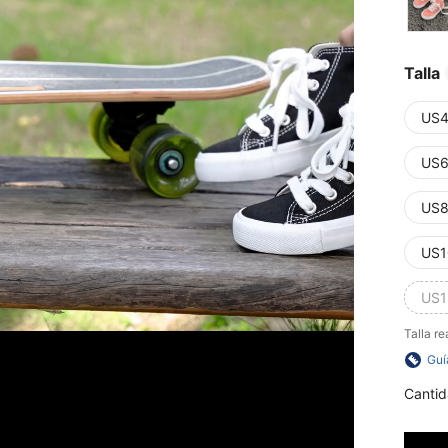
Talla
US4
US6
US8
US1
US1
Talla re
Guí
Cantid