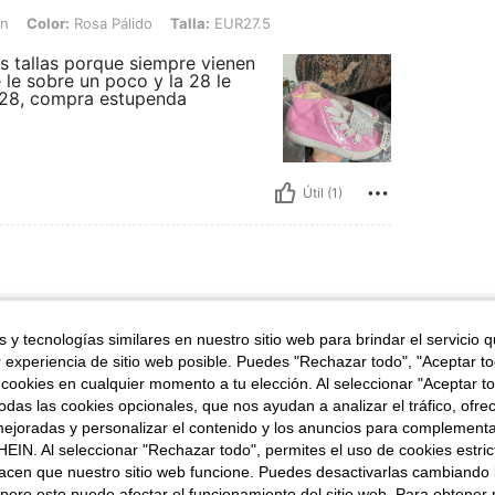
osa Pálido, Talla: EUR27.5
in
Color:
Rosa Pálido
Talla:
EUR27.5
 tallas porque siempre vienen
 le sobre un poco y la 28 le
 28, compra estupenda
Útil (1)
1 in, Color: Rojo, Talla: EUR28
8.0 cm / 7.1 in
Color:
Rojo
Talla:
EUR28
 y tecnologías similares en nuestro sitio web para brindar el servicio qu
e
r experiencia de sitio web posible. Puedes "Rechazar todo", "Aceptar t

 cookies en cualquier momento a tu elección. Al seleccionar "Aceptar to
das las cookies opcionales, que nos ayudan a analizar el tráfico, ofre
ejoradas y personalizar el contenido y los anuncios para complementa
EIN. Al seleccionar "Rechazar todo", permites el uso de cookies estri
acen que nuestro sitio web funcione. Puedes desactivarlas cambiando 
Útil (0)
pero esto puede afectar el funcionamiento del sitio web. Para obtener