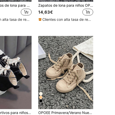
OPOEE Zapatos de lona para niños de primavera/otoño, estilo coreano de deportivos clásicos bajos unisex modernos con cordones, zapatos casuales versátiles
Zapatos de lona para niños OPOEE, de primavera/otoño, estilo coreano, sencillos, para niños y niñas, de moda, de corte bajo, casuales, deportivos, clásicos, versátiles, zapatos de skate para niños
14,63€
Clientes con alta tasa de repetición
Clientes con alta tasa de repetición
5
Zapatos deportivos para niños para uso en exteriores e interiores, tenis negros para niños y niñas, adecuados para primavera, verano, otoño e invierno, diseño con cremallera transpirable y antideslizante, zapatos de lona para la escuela y estudiantes
OPOEE Primavera/Verano Nuevo Estilo Zapatos de Lona Clásicos con Cordones de Caña Alta para Niños y Niñas - Zapatos Deportivos de Skateboarding Simples y de Moda