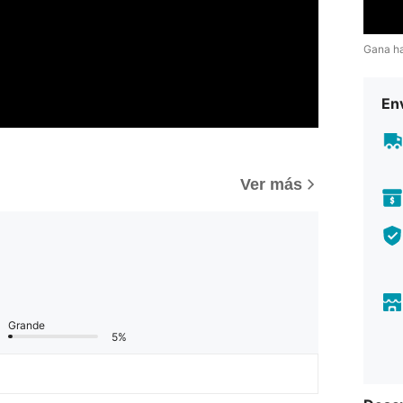
Gana h
Env
)
Ver más
Grande
5%