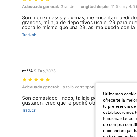
Adecuado general: Grande, longitud de pie: 11.5 cm / 4.5 in, Color: R
Adecuado general:
Grande
longitud de pie:
11.5 cm / 4.5 
Son monisimasss y buenas, me encantan, pedí dos
grandes, mi hija de deportivos usa el 29 para que
sobra lo mismo que una 29, así me quedo con la
Traducir
n***4
5 Feb,2026
Adecuado general: La talla corresponde, longitud de pie: 18.0 cm / 7.
Adecuado general:
La talla corresponde
longitud de pie:
1
Utilizamos cookies
Son demasiado lindos, tallaje perfecto a mi niña l
ofrecerte la mejo
gustaron, creo que le pediré otro en otro color 
tu preferencia de
Traducir
estableceremos to
funcionalidades m
de compra con SH
necesarias que h
de tu navegador, 