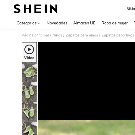
Bikin
Use up 
Categorías
Novedades
Almacén UE
Ropa de mujer
Página principal
Niños
Zapatos para niños
Zapatos deportivos 
/
/
/
Video