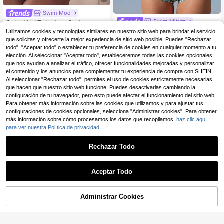
Swim Mod
Swim Miturn
Swim Mod Traje de baño de una pie
za para mujer, nuevo, a cuadros ma
Conjunto de 3 piezas de bikini con
10
Utilizamos cookies y tecnologías similares en nuestro sitio web para brindar el servicio
,01€
rrones, diseño de anillo redondo en
estampado a rayas y bloques de col
17 Left
que solicitas y ofrecerte la mejor experiencia de sitio web posible. Puedes "Rechazar
el pecho, traje de baño elegante y
or, cuello triangular, para mujer, idea
todo", "Aceptar todo" o establecer tu preferencia de cookies en cualquier momento a tu
7
minimalista, adecuado para vacaci
l para verano, resort de isla, vacaci
,49€
elección. Al seleccionar "Aceptar todo", estableceremos todas las cookies opcionales,
ones en la playa, digno de fotos, traj
ones y playa
que nos ayudan a analizar el tráfico, ofrecer funcionalidades mejoradas y personalizar
e de baño para primavera/verano, d
iseño de lazo cruzado en la espald
el contenido y los anuncios para complementar tu experiencia de compra con SHEIN.
a, único y distintivo, diseño sexy sin
Al seleccionar "Rechazar todo", permites el uso de cookies estrictamente necesarias
espalda
que hacen que nuestro sitio web funcione. Puedes desactivarlas cambiando la
configuración de tu navegador, pero esto puede afectar el funcionamiento del sitio web.
Para obtener más información sobre las cookies que utilizamos y para ajustar tus
configuraciones de cookies opcionales, selecciona "Administrar cookies". Para obtener
más información sobre cómo procesamos los datos que recopilamos,
haz clic aquí
para ver nuestra Política de privacidad.
Rechazar Todo
Aceptar Todo
7
Administrar Cookies
AÑADIR A LA BOLSA
#estiloclean
8
Musera Resort Traje de baño con c
opas con aros, pierna alta y diseño
(500+)
Maija
cheeky. Traje de baño básico de co