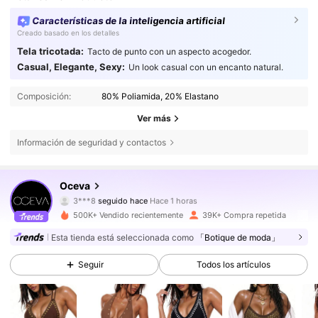
Características de la inteligencia artificial
Creado basado en los detalles
Tela tricotada:
Tacto de punto con un aspecto acogedor.
Casual, Elegante, Sexy:
Un look casual con un encanto natural.
Composición:
80% Poliamida, 20% Elastano
Ver más
Información de seguridad y contactos
38K Seguidores
4,69
Oceva
3***8
seguido hace
Hace 1 horas
a***3
está navegando
38K Seguidores
4,69
500K+ Vendido recientemente
39K+ Compra repetida
Esta tienda está seleccionada como
「Botique de moda」
38K Seguidores
4,69
Seguir
Todos los artículos
38K Seguidores
4,69