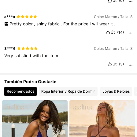
Útil
(0)
38K Seguidores
4,69
a***a
Color: Marrón / Talla: S
Pretty
color
,
shiny
fabric
.
For
the
price
I
will
wear
it
.
Útil
(14)
3***6
Color: Marrón / Talla: S
Very
satisfied
with
the
item
Útil
(3)
También Podría Gustarte
Recomendados
Ropa Interior y Ropa de Dormir
Joyas & Relojes