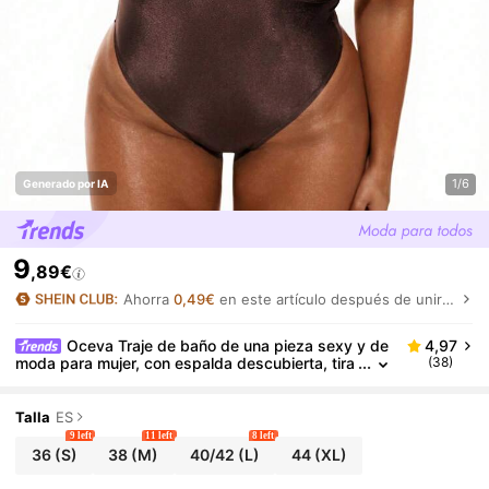
1/6
Generado por IA
9
,89€
Ahorra
0,49€
en este artículo después de unirte.
Oceva Traje de baño de una pieza sexy y de
4,97
moda para mujer, con espalda descubierta, tira
(38)
ntes de espagueti, escote en V profundo, unico
lor, para playa, casual, vacaciones, playa y spa
Talla
ES
9 left
11 left
8 left
36
(S)
38
(M)
40/42
(L)
44
(XL)