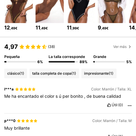
38K Seguidores
4,69
12
11
11
9
14
,49€
,49€
,99€
,49€
38K Seguidores
4,69
4,97
(38)
Ver más
Pequeña
La talla corresponde
Grande
38K Seguidores
4,69
6%
89%
5%
clásico
(1)
talla completa de copa
(1)
impresionante
(1)
38K Seguidores
4,69
l***a
Color: Marrón / Talla: XL
Me
ha
encantado
el
color
s
ú
per
bonito
,
de
buena
calidad
38K Seguidores
4,69
Útil
(0)
38K Seguidores
4,69
p***0
Color: Marrón / Talla: M
Muy
brillante