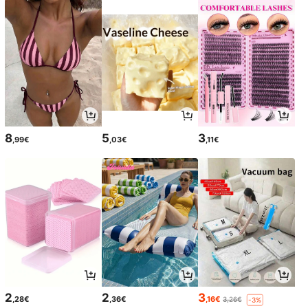
8
5
3
,99€
,03€
,11€
2
2
3
,28€
,36€
,16€
3,26€
-3%