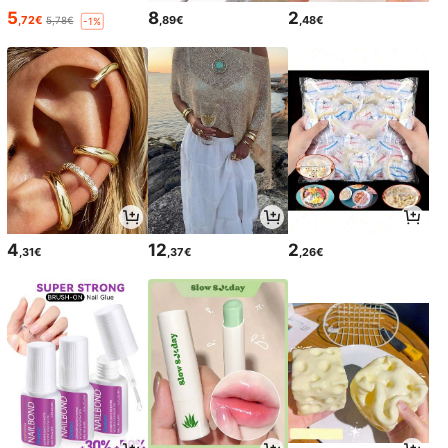
5
8
2
,72€
,89€
,48€
5,78€
-1%
4
12
2
,31€
,37€
,26€