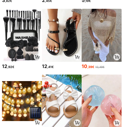
3
2
5
,82€
,45€
,19€
12
12
10
,92€
,41€
,39€
10,49€