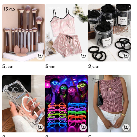
5
5
2
,88€
,19€
,28€