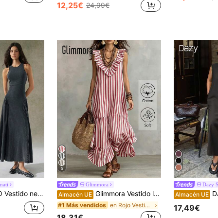
12,25€
24,99€
5
mati
Glimmora
Dazy 
 espalda descubierta y lavado desgastado, nueva llegada 2025
Glimmora Vestido largo casual de fiesta para mujer con rayas, patchwork, plisado y volantes en el bajo
DAZY Vest
Almacén UE
Almacén UE
en Rojo Vestidos largos de mujer
#1 Más vendidos
17,49€
18,31€