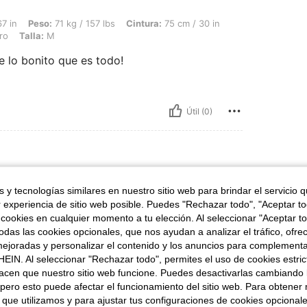
71 kg / 157 lbs, Cintura: 75 cm / 30 in, Caderas: 112 cm / 44 in, Busto: 95 cm / 37
7 in
Peso:
71 kg / 157 lbs
Cintura:
75 cm / 30 in
ro
Talla:
M
 lo bonito que es todo!
Útil (0)
alla:
L
 y tecnologías similares en nuestro sitio web para brindar el servicio qu
r experiencia de sitio web posible. Puedes "Rechazar todo", "Aceptar t
 cookies en cualquier momento a tu elección. Al seleccionar "Aceptar to
das las cookies opcionales, que nos ayudan a analizar el tráfico, ofre
ejoradas y personalizar el contenido y los anuncios para complementa
EIN. Al seleccionar "Rechazar todo", permites el uso de cookies estri
Útil (0)
acen que nuestro sitio web funcione. Puedes desactivarlas cambiando 
pero esto puede afectar el funcionamiento del sitio web. Para obtener
señas
 que utilizamos y para ajustar tus configuraciones de cookies opcional