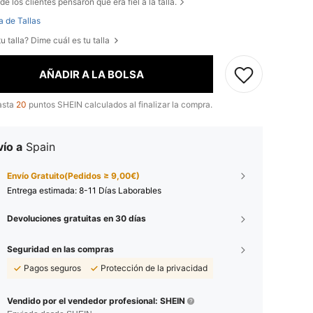
de los clientes pensaron que era fiel a la talla.
a de Tallas
u talla? Dime cuál es tu talla
AÑADIR A LA BOLSA
asta
20
puntos SHEIN calculados al finalizar la compra.
ío a
Spain
Envío Gratuito(Pedidos ≥ 9,00€)
Entrega estimada:
8-11 Días Laborables
Devoluciones gratuitas en 30 días
Seguridad en las compras
Pagos seguros
Protección de la privacidad
Vendido por el vendedor profesional: SHEIN