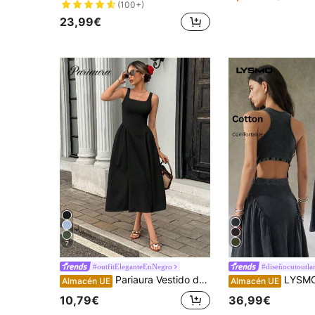
(100+)
23,99€
7
#outfitEleganteEnNegro
#diseñocutoutla
Pariaura Vestido de tirantes con volantes de estilo francés elegante para mujer, vestido de verano para la universidad
LYSMO Vestido negro con diseño de
Almacén UE
Almacén UE
10,79€
36,99€