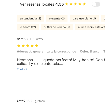
Ver reseñas locales
4,55
en tendencia (2)
elegante (2)
para uso diario (1)
lo adoro (12)
outfits de verano (2)
nunca recibí este art
3***3
7 Jun,2025
Adecuado general: La talla corresponde, Color: Blanco, Talla: XS
Adecuado general:
La talla corresponde
Color:
Blanco
T
Hermoso……… queda perfecto! Muy bonito! Con 
calidad y excelente tela….
Traducir
L***0
13 Aug,2024