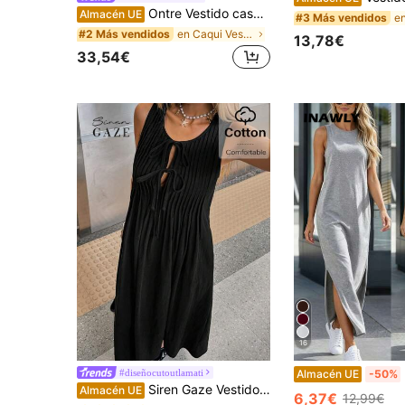
Ontre Vestido casual ligero sin mangas de color albaricoque para mujer, nuevo para el verano de 2026, adecuado para negocios, ir al trabajo, elegantes vacaciones en la playa, invitados de boda, festivales de música country
Almacén UE
#3 Más vendidos
en Caqui Vestidos largos de mujer
#2 Más vendidos
13,78€
33,54€
16
I
#diseñocutoutlamati
Almacén UE
-50%
Siren Gaze Vestido casual de mujer con cuello redondo y lazo delantero sin mangas para el verano
Almacén UE
6,37€
12,99€