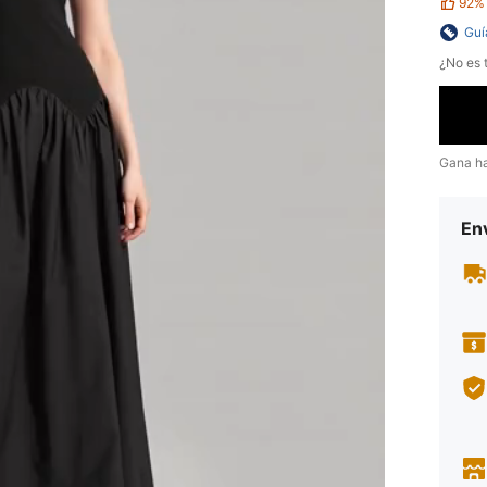
92%
Guí
¿No es t
Gana h
Env