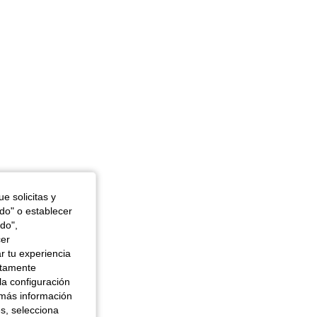
 in, Color: Negro, Talla: M
e solicitas y
odo" o establecer
do",
cer
r tu experiencia
ctamente
la configuración
 más información
es, selecciona