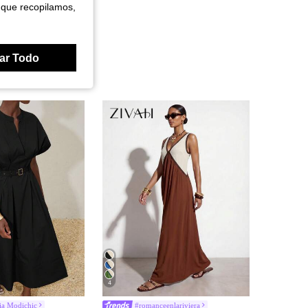
 que recopilamos,
ar Todo
4
ia Modichic
#romanceenlariviera