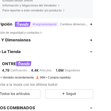
Enviado desde SHEIN
Información y bligaciones del Vendedor
Para reportar a este vendedor y/o producto
ipción
#negroatemporal
Cambios dimensionales de los tejidos
ción de seguridad y contactos
4,79
4.4K
1.6M
s Y Dimensiones
 La Tienda
4,79
4.4K
1.6M
ONTRE
4,79
4.4K
1.6M
Calificación
Artículos
Seguidores
m***a
pagado
Hace 1 día
+ Vendido recientemente
99K+ Compra repetida
4,79
4.4K
1.6M
nte a la moda con los últimos looks!
Todos los artículos
Seguir
4,79
4.4K
1.6M
LOS COMBINADOS