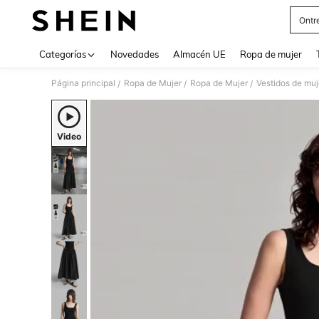
Ontr
Use up 
Categorías
Novedades
Almacén UE
Ropa de mujer
Página principal
Ropa de Mujer
Ropa de Mujer
Vestidos de muj
/
/
/
Video