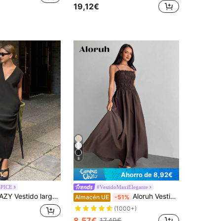
19,12€
8
Ahorro de 8,92€
SPICE
#VestidoMaxiElegante
ido largo casual de verano sin mangas de cuello en V holgado de unicolor para mujer
Aloruh Vestido tipo tubo de color café
Almacén UE
-51%
(1000+)
8,57€
17,49€