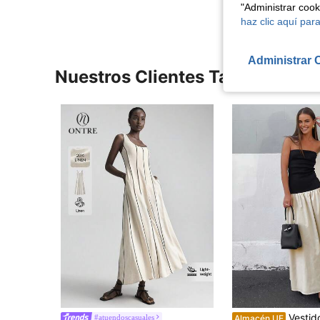
"Administrar coo
haz clic aquí para
Administrar 
Nuestros Clientes También Vie
Vestido de mujer de unicolor sin tirantes con
#atuendoscasuales
Almacén UE