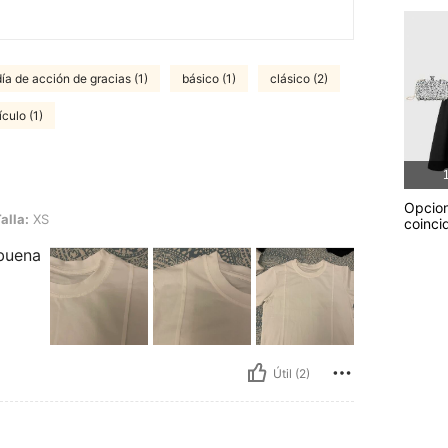
día de acción de gracias (1)
básico (1)
clásico (2)
ículo (1)
1
Opcio
alla:
XS
coinci
buena
Útil (2)