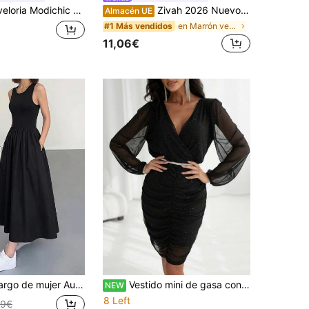
ic Elegante vestido de mujer para ir al trabajo y citas, diseño de lujo con cuello en V, hombros caídos, cintura ceñida, pliegues y cinturón
Zivah 2026 Nuevo vestido casual de lino bohemio de vacaciones elegante con patchwork, vestido elegante de vacaciones con bloque de color, vestido sin mangas de tono marrón rojizo, vestido bohemio elegante de vacaciones, vestido de lino de vacaciones
Almacén UE
en Marrón vestidos largos hasta el suelo
#1 Más vendidos
11,06€
iso con bolsillos, casual, sin mangas, elástico, con patchwork, corte holgado, negro
Vestido mini de gasa con mangas largas, cuello cruzado, sin cinturón, brillante y forrado para mujer. , 31630
NEW
8 Left
99€