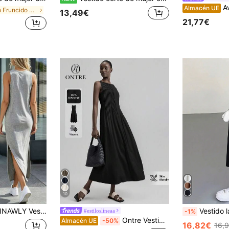
Aveloria Modich
Almacén UE
en Fruncido Vestidos De Mujer
13,49€
21,77€
10
NAWLY Vestido de punto casual de mujer con cuello redondo y dobladillo con abertura lateral en gris claro
Vestido largo de mujer AuroraSilk de color l
#estiloslíneaa
-1%
Ontre Vestido largo casual de mujer con rayas negras y plisado, primavera verano 2026, tirante de hombro con lazo, elegante para fiesta de té, negocios urbanos, playa, festival de música
Almacén UE
-50%
16,82€
16,