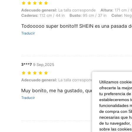
Adecuado general: La talla corresponde, Altura: 171 cm / 67 in, Peso: 
Adecuado general:
La talla corresponde
Altura:
171 cm / 6
Caderas:
112 cm / 44 in
Busto:
95 cm / 37 in
Color:
Neg
Todooooo super bonito!!! SHEIN es una pasada de
Traducir
3***7
9 Sep,2025
Adecuado general: La talla corresponde, Color: Negro, Talla: L
Adecuado general:
La talla corresponde
Color:
Negro
T
Utilizamos cookies
ofrecerte la mejo
Muy bonito, me ha gustado, queda bien.
tu preferencia de
Traducir
estableceremos to
funcionalidades m
de compra con SH
necesarias que h
de tu navegador, 
Ver Más Re
sobre las cookies