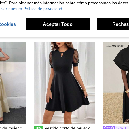
kies". Para obtener más información sobre cómo procesamos los datos
 ver nuestra Política de privacidad.
Cookies
Aceptar Todo
Rechaz
ron
 parches y contraste de color, elegante y adecuado para el verano en color negro
Vestido corto de mujer con mangas cortas de tul, cuello redondo, detalle de caída, importado de crepé, 35636
Avelor
NEW