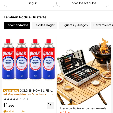
21 Seguidores
3,28
Seguir
Todos los artículos
21 Seguidores
3,28
También Podría Gustarte
21 Seguidores
3,28
Recomendados
Textiles Hogar
Juguetes y Juegos
Herramientas
21 Seguidores
3,28
21 Seguidores
3,28
21 Seguidores
3,28
21 Seguidores
3,28
21 Seguidores
3,28
GOLDEN HOME LIFE - P
Almacén UE
ack de 4 Cartuchos de Gas Butano
#4 Más vendidos
en Otras herramientas para barbacoa
Qbak - Recambio Gas Propano par
(100+)
a Cocina Portátil, Hornillo, Soplete,
11
Soldador, Camping | Cartucho dese
,80€
chable
Juego de 9 piezas de herramientas
para barbacoa, mango resistente al
4-5 días hábiles
11 Left