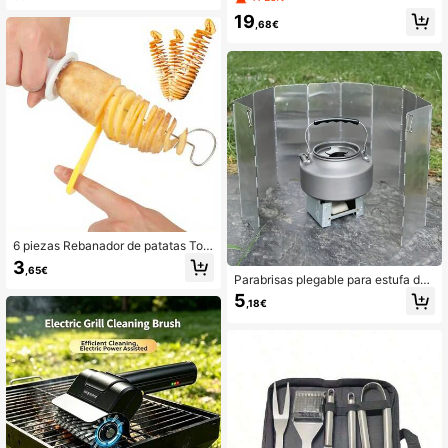
calor, incluye tenedor/cuchara/pinz
19
as/cepillo de limpieza para barbaco
,68€
a, juego completo de artículos esen
ciales para barbacoa, adecuado par
a hombres/padres/entusiastas de la
cocina al aire libre/campistas
6 piezas Rebanador de patatas Tor
nado multifunción, herramienta man
3
,65€
ual de cortar patatas para barbacoa
Parabrisas plegable para estufa de
y cocina
camping para exteriores - 10 placas
5
,18€
de aluminio Protector contra el vien
to para cocina de camping - Protec
tor contra el viento plegable con est
uche de transporte para accesorios
de camping