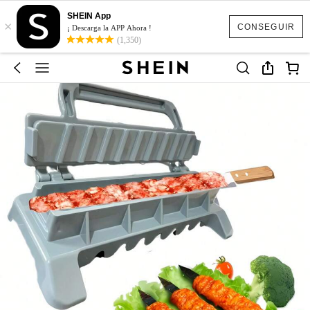
SHEIN App
×
CONSEGUIR
¡ Descarga la APP Ahora !
(1,350)