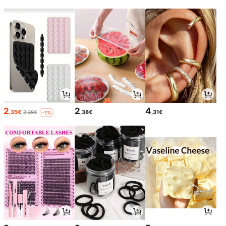
2
2
4
,35€
,38€
,31€
2,38€
-1%