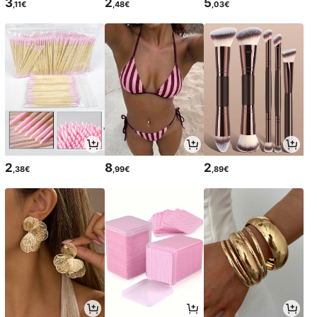
3
2
5
,11€
,48€
,03€
2
8
2
,38€
,99€
,89€