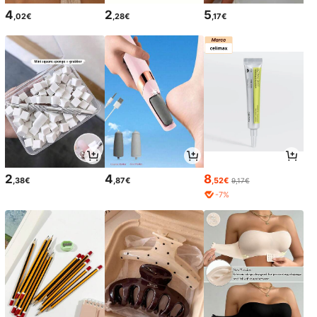
4
2
5
,02€
,28€
,17€
2
4
8
,38€
,87€
,52€
9,17€
-7%