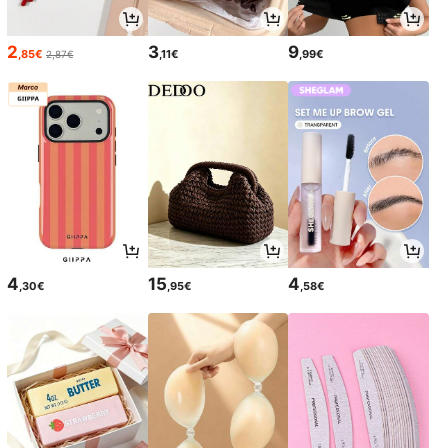
2
3
9
,85€
,11€
,99€
2,87€
4
15
4
,30€
,95€
,58€