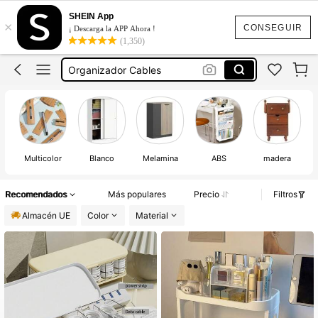
Organizador
SHEIN App
×
Organizador Escritorio
CONSEGUIR
¡ Descarga la APP Ahora !
(1,350)
Organizador Cables
Armario Escobero
Organizador De Cables
Organizador
Multicolor
Blanco
Melamina
ABS
madera
Recomendados
Más populares
Precio
Filtros
Almacén UE
Color
Material