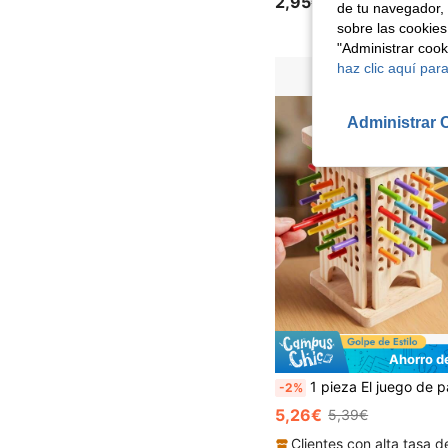
2,95€
de tu navegador, 
sobre las cookies
"Administrar coo
haz clic aquí para
Administrar 
Ahorro d
1 pieza El juego de palitos de madera de tres en uno ofrece diversión con tres formas diferentes de jugar. Hecho de madera seleccionada, está pulido suavemente para proteger tus manos. Ayuda en el reconocimiento de colores, el entrenamiento sensorial y ayu
-2%
5,26€
5,39€