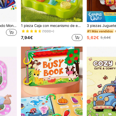
Juguete de Tablero Ocupado Montessori, Tablero Sensorial para Niños Pequeños, Libro Ocupado de Fieltro para Viajes en Avión y Coche, Juguete para Tiempo de Barriga, Alfombra de Actividad Ocupada para Aprender Habilidades Motoras Finas, Regalo de Cumpleaños para Niños y Niñas
1 pieza Caja con mecanismo de escondite, juguete interactivo de animales pop-up, juego de causa y efecto, adecuado para bebés y niños pequeños mayores de 18 meses, niños y niñas, regalo para fiestas, Halloween, Pascua, Navidad, Año Nuevo, cumpleaños, juguete para entrenamiento de memoria, juguete pop-up para bebés de 6-12 meses (color de botón aleatorio), sin música
#1 Más vendidos
(1000+)
7,94€
5,62€
5,64€