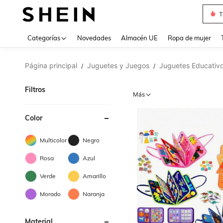
T
Use up 
Categorías
Novedades
Almacén UE
Ropa de mujer
Página principal
Juguetes y Juegos
Juguetes Educativo
/
/
Filtros
Más
Color
Multicolor
Negro
Rosa
Azul
Verde
Amarillo
Morado
Naranja
Material