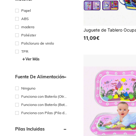
Papel
ABS
madera
Poliéster
11,09€
Policloruro de vinilo
TPR
Ver Más
Fuente De Alimentación
Ninguno
Funciona con Batería (Otra
s Baterías)
Funciona con Batería (Bate
ría Recargable)
Funciona con Pilas (Pila de
Botón/Pila de Moneda)
Pilas Incluidas