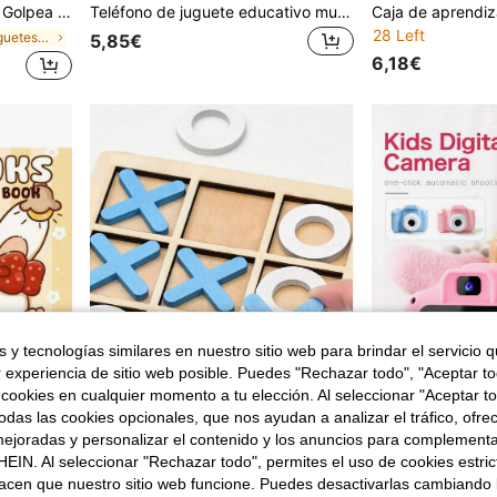
a, Adecuado como Regalo para Niños y Niñas (Color/Patrón Aleatorio)
Teléfono de juguete educativo multifuncional para niños, teléfono de simulación realista con música y luz, adecuado para niños y niñas bebés y niños pequeños, incluye cable de carga USB, regalo de Navidad
28 Left
en ABS Juguetes para niños en edad preescolar
5,85€
6,18€
 y tecnologías similares en nuestro sitio web para brindar el servicio qu
r experiencia de sitio web posible. Puedes "Rechazar todo", "Aceptar t
 cookies en cualquier momento a tu elección. Al seleccionar "Aceptar to
das las cookies opcionales, que nos ayudan a analizar el tráfico, ofre
ejoradas y personalizar el contenido y los anuncios para complementa
EIN. Al seleccionar "Rechazar todo", permites el uso de cookies estri
1 pieza Libro de colorear acogedor COZY NOOKS [Lindo] Libro de pintura de grafiti para niños con criaturas adorables Libro de pintura Juguetes de dibujo Montessori Regalo creativo .Fácil de colorear con líneas Libros de colorear con plantas Libro de colorear para adultos
1 set Juego de mesa de tic tac toe y sudoku de madera, juego educativo de escritorio para entrenamiento de lógica, para escuela, estudiantes, papelería, útiles escolares, juguetes para niños, juguetes para niños, juegos, juguetes para niños de 10 años, juegos de mesa para niños, juegos de mesa, juegos para niños, rellenos de calcetines, juegos para la mente de niños, juguetes para niños, juguetes para niños, niños, tic tac toe
acen que nuestro sitio web funcione. Puedes desactivarlas cambiando 