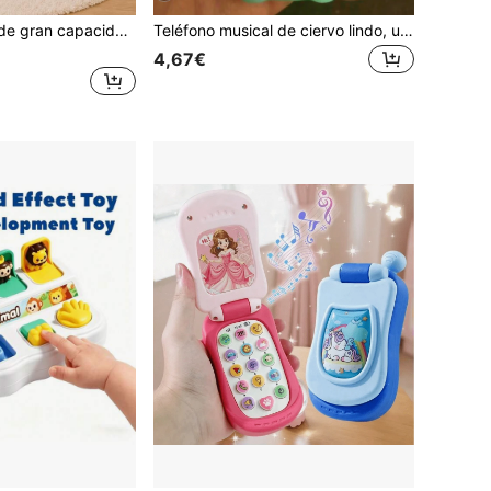
Piscina de bolas de gran capacidad para niños, piscina de juegos plegable de tela con almacenamiento de un solo clic para uso doméstico, tienda interactiva para padres e hijos, unisex para niños y niñas, regalo para fiestas, temporada de regreso a la escuela, Halloween, Navidad, Acción de Gracias, Día del Niño, cumpleaños y vacaciones (bolas no incluidas)
Teléfono musical de ciervo lindo, un juguete educativo interactivo, diseñado con colores vibrantes, adecuado para que los niños aprendan música e historias, no incluye pilas AAA
4,67€