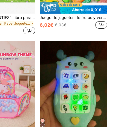
Ahorro de 0,01€
1 Libro "COZY CUTIES" Libro para colorear infantil lindo, que contiene varios patrones de animales adorables, juguete de pintura Montessori, regalo creativo. Libro de dibujos de líneas fáciles de colorear, incluye patrones de plantas, libro para colorear para adultos [Juego de 12 marcadores de color], regalo para amigos, parejas y familia, útiles escolares.
Juego de juguetes de frutas y verduras de corte de juego de roles para niños, incluye pizza de corte, conjunto de cocina de juego
en Papel Juguetes para niños en edad preescolar
6,02€
6,03€