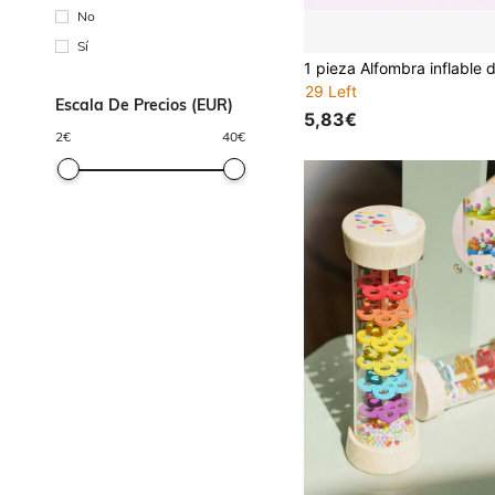
No
Sí
29 Left
Escala De Precios (EUR)
5,83€
2
€
40
€