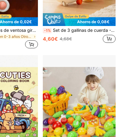
Ahorro de 0,02€
Ahorro de 0,08€
3 piezas Juguetes de ventosa giratorios, Juguetes de ventosa giratorios de colores - Adecuados para ventanas, baños y viajes, Juguetes de ventosa giratorios de animales de dibujos animados, Adecuados para bebés de 6 meses+, Regalos de cumpleaños, Juguetes sensoriales giratorios para niños de 1 a 3 años, Juguetes para bebés, Juguetes de baño, Juguetes de educación temprana, Juguetes para la silla alta, Regalos para Pascua, Halloween, Navidad, Año Nuevo 2026, Ramadán/Eid Al-Adha (3 piezas)
Set de 3 gallinas de cuerda - 3 pollitos siguen el movimiento, regalo especial para recompensa en el aula, actividad interactiva para padres e hijos
-1%
en 0-3 años Otros juguetes de desarrollo y activid
4,60€
4,68€