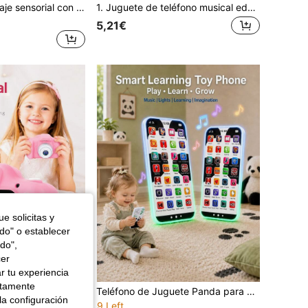
Caja de aprendizaje sensorial con animales saltarines para bebés de 18 meses, mejora la capacidad lógica y de memoria, desarrolla habilidades motoras finas y coordinación mano-ojo, juguete portátil, excelente regalo para días festivos (color aleatorio)
1. Juguete de teléfono musical educativo para niños de 0-3 años | Interruptor de modo dual (Número/Entretenimiento) | Juego de aprendizaje cognitivo temprano con sonido y luz - 6 colores disponibles, regalo de cumpleaños perfecto para niños y niñas
5,21€
e solicitas y
odo" o establecer
do",
cer
r tu experiencia
ctamente
Cámara digital mini para niños, pantalla HD de 2 pulgadas, cámara para selfies, grabación de video 1080P y fotografía, cámara de dibujos animados de 8MP con juegos divertidos, cámara de juguete recargable por USB para viajes al aire libre, regalo de Navidad y cumpleaños para niños y niñas
Teléfono de Juguete Panda para Bebé, Teléfono de Aprendizaje Multifuncional con Música y Luces, Juguete Educativo de Teléfono Simulado, Adecuado para Niños Pequeños, Niños y Niñas, Regalo Esencial para Bebés
la configuración
9 Left