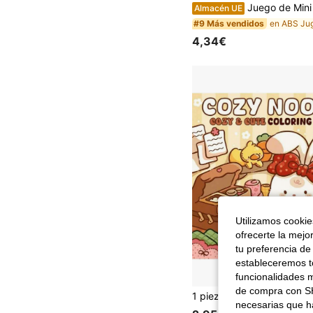
Juego de Mini Golpea el Topo para Niños, Juguete Cognitivo para Entrenamiento de Enfoque, Juguete de Educación Tempran
Almacén UE
#9 Más vendidos
4,34€
Utilizamos cookies
ofrecerte la mejo
tu preferencia de
estableceremos to
funcionalidades m
de compra con SH
necesarias que h