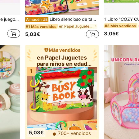
1 pieza Alfombra inflable de juego acuático para tiempo de barriga, juguete de agua para bebé, alfombra de juego inflable, centro de actividad de desarrollo temprano divertido
Libro silencioso de tamaño pequeño para niños, libro de pegatinas repetibles, juguetes de rompecabezas con ganchos y bucles, libro educativo de actividades, juguetes de rompecabezas de educación temprana (El producto debe ser instalado por uno mismo)
Almacén UE
#3 Más vendidos
en Papel Juguetes para niños en edad preescolar
#1 Más vendidos
3,05€
5,03€
Más vendidos
en Papel Juguetes
para niños en edad
preescolar
1
5,03€
700+ vendidos