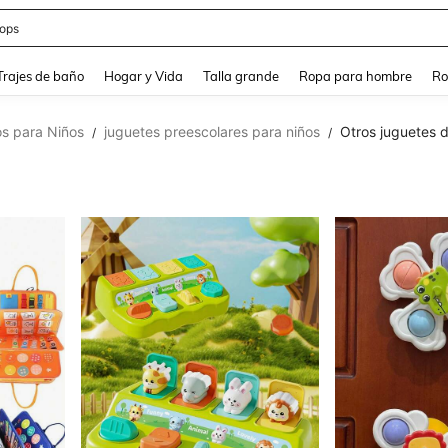
ops
and down arrow keys to navigate search Búsqueda Reciente and Buscar y Encontr
Trajes de baño
Hogar y Vida
Talla grande
Ropa para hombre
Ro
s para Niños
juguetes preescolares para niños
Otros juguetes d
/
/